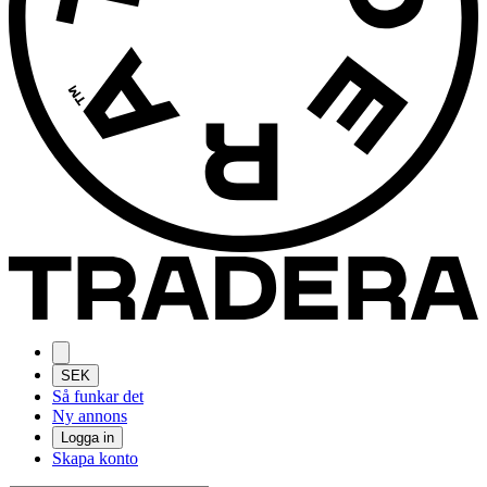
SEK
Så funkar det
Ny annons
Logga in
Skapa konto