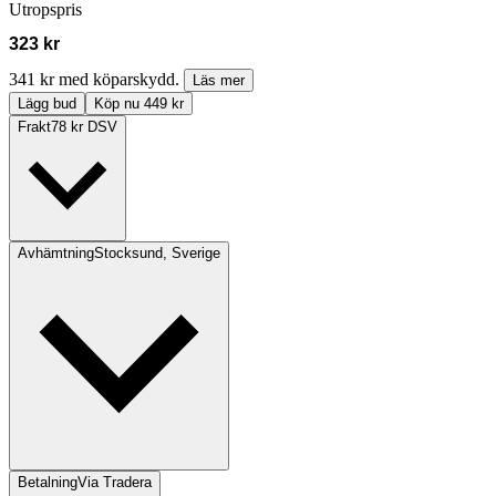
Utropspris
323 kr
341 kr med köparskydd.
Läs mer
Lägg bud
Köp nu 449 kr
Frakt
78 kr DSV
Avhämtning
Stocksund, Sverige
Betalning
Via Tradera