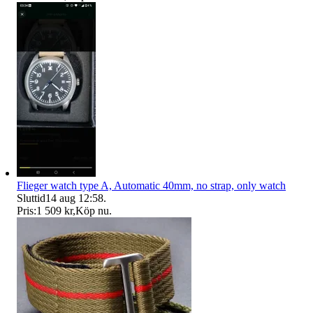
Flieger watch type A, Automatic 40mm, no strap, only watch
Sluttid
14 aug 12:58
.
Pris:
1 509 kr
,
Köp nu
.