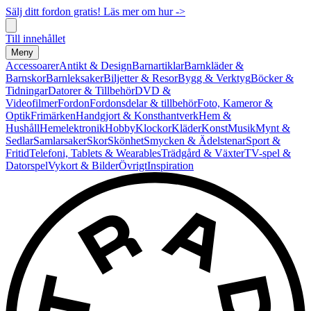
Sälj ditt fordon gratis! Läs mer om hur ->
Till innehållet
Meny
Accessoarer
Antikt & Design
Barnartiklar
Barnkläder &
Barnskor
Barnleksaker
Biljetter & Resor
Bygg & Verktyg
Böcker &
Tidningar
Datorer & Tillbehör
DVD &
Videofilmer
Fordon
Fordonsdelar & tillbehör
Foto, Kameror &
Optik
Frimärken
Handgjort & Konsthantverk
Hem &
Hushåll
Hemelektronik
Hobby
Klockor
Kläder
Konst
Musik
Mynt &
Sedlar
Samlarsaker
Skor
Skönhet
Smycken & Ädelstenar
Sport &
Fritid
Telefoni, Tablets & Wearables
Trädgård & Växter
TV-spel &
Datorspel
Vykort & Bilder
Övrigt
Inspiration