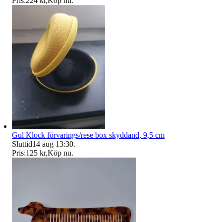
Pris:
224 kr
,
Köp nu
.
Gul Klock förvarings/rese box skyddand, 9,5 cm
Sluttid
14 aug 13:30
.
Pris:
125 kr
,
Köp nu
.