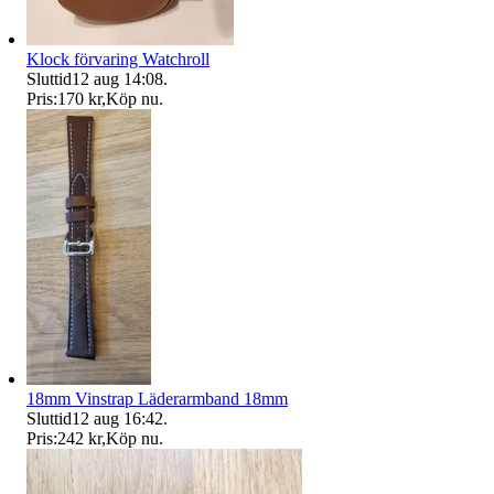
Klock förvaring Watchroll
Sluttid
12 aug 14:08
.
Pris:
170 kr
,
Köp nu
.
18mm Vinstrap Läderarmband 18mm
Sluttid
12 aug 16:42
.
Pris:
242 kr
,
Köp nu
.