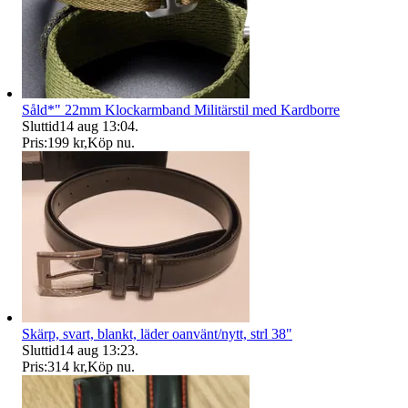
Såld*" 22mm Klockarmband Militärstil med Kardborre
Sluttid
14 aug 13:04
.
Pris:
199 kr
,
Köp nu
.
Skärp, svart, blankt, läder oanvänt/nytt, strl 38"
Sluttid
14 aug 13:23
.
Pris:
314 kr
,
Köp nu
.