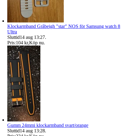
Klockarmband Gråbeigh "star" NOS för Samsung watch 8
Ultra
Sluttid
14 aug 13:27
.
Pris:
104 kr
,
Köp nu
.
Gumm 24mmi klockarmband svart/orange
Sluttid
14 aug 13:28
.