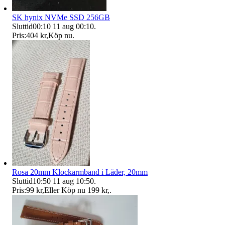
SK hynix NVMe SSD 256GB
Sluttid
00:10
11 aug 00:10
.
Pris:
404 kr
,
Köp nu
.
Rosa 20mm Klockarmband i Läder, 20mm
Sluttid
10:50
11 aug 10:50
.
Pris:
99 kr
,
Eller Köp nu
199 kr
,
.