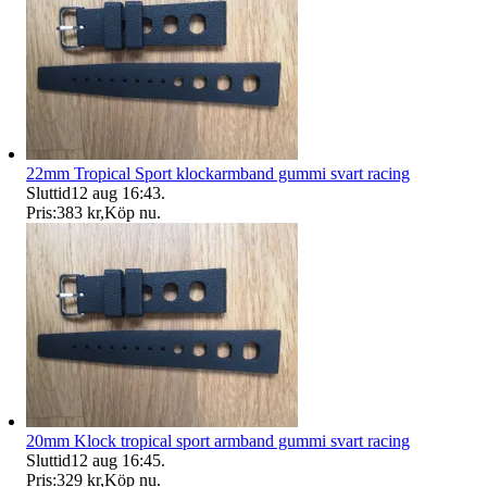
22mm Tropical Sport klockarmband gummi svart racing
Sluttid
12 aug 16:43
.
Pris:
383 kr
,
Köp nu
.
20mm Klock tropical sport armband gummi svart racing
Sluttid
12 aug 16:45
.
Pris:
329 kr
,
Köp nu
.