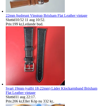
22mm ljusbrunt Vinstrap Brixham Flat Leather vintage
Sluttid
10:52
11 aug 10:52
.
Pris:
199 kr
,
Ledande bud
.
Svart 19mm (valfri 18-22mm) Läder Klockarmband Brixham
Flat Leather vintage
Sluttid
11 aug 22:17
.
Pris:
206 kr
,
Eller Köp nu
332 kr
,
.