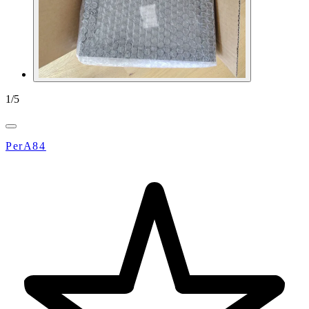
1
/
5
PerA84