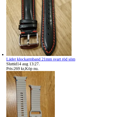
Läder klockarmband 21mm svart röd söm
Sluttid
14 aug 13:27
.
Pris:
269 kr
,
Köp nu
.