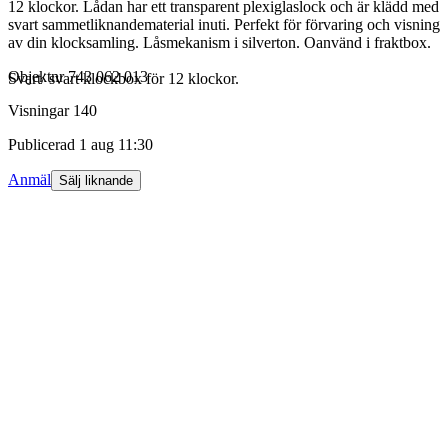
12 klockor. Lådan har ett transparent plexiglaslock och är klädd med
svart sammetliknandematerial inuti. Perfekt för förvaring och visning
av din klocksamling. Låsmekanism i silverton. Oanvänd i fraktbox.
Objektnr
743 062 013
Svart/ svart klockbox för 12 klockor.
Visningar
140
Publicerad
1 aug 11:30
Anmäl
Sälj liknande