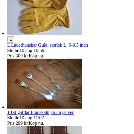
L
L Läderhanskar Gula, storlek L, 9-9,5 inch
Sluttid
10 aug 10:59
.
Pris:
309 kr
,
Köp nu
.
10 st gafflar Franskaliljan i nysilver
Sluttid
10 aug 11:07
.
Pris:
299 kr
,
Köp nu
.