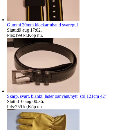
Gummi 20mm klockarmband svart/gul
Sluttid
9 aug 17:02
.
Pris:
199 kr
,
Köp nu
.
Skärp, svart, blankt, läder oanvänt/nytt, strl 121cm 42"
Sluttid
10 aug 00:36
.
Pris:
259 kr
,
Köp nu
.