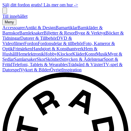
Sälj ditt fordon gratis! Läs mer om hur ->
Till innehållet
Meny
Accessoarer
Antikt & Design
Barnartiklar
Barnkläder &
Barnskor
Barnleksaker
Biljetter & Resor
Bygg & Verktyg
Böcker &
Tidningar
Datorer & Tillbehör
DVD &
Videofilmer
Fordon
Fordonsdelar & tillbehör
Foto, Kameror &
Optik
Frimärken
Handgjort & Konsthantverk
Hem &
Hushåll
Hemelektronik
Hobby
Klockor
Kläder
Konst
Musik
Mynt &
Sedlar
Samlarsaker
Skor
Skönhet
Smycken & Ädelstenar
Sport &
Fritid
Telefoni, Tablets & Wearables
Trädgård & Växter
TV-spel &
Datorspel
Vykort & Bilder
Övrigt
Inspiration