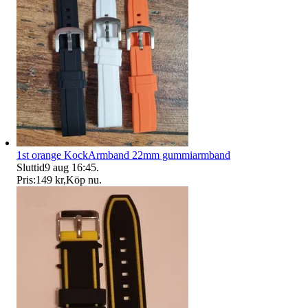
1st orange KockArmband 22mm gummiarmband
Sluttid
9 aug 16:45
.
Pris:
149 kr
,
Köp nu
.