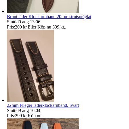
Brunt läder Klockarmband 20mm strutspräglat
Sluttid
9 aug 13:06
.
Pris:
200 kr
,
Eller Köp nu
399 kr
,
.
22mm Flieger läderklockarnband. Svart
Sluttid
9 aug 16:04
.
Pris:
299 kr
,
Köp nu
.