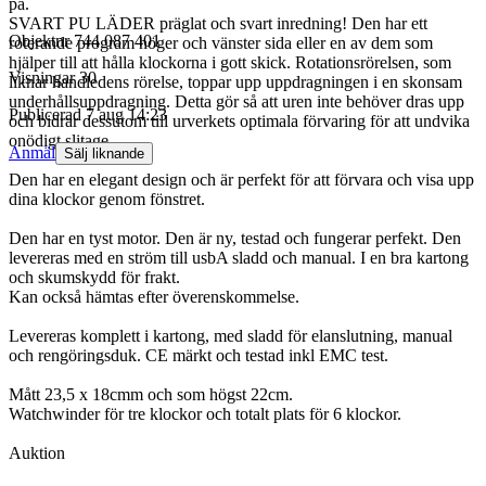
på.
SVART PU LÄDER präglat och svart inredning! Den har ett
Objektnr
744 087 401
roterande program höger och vänster sida eller en av dem som
hjälper till att hålla klockorna i gott skick. Rotationsrörelsen, som
Visningar
30
liknar handledens rörelse, toppar upp uppdragningen i en skonsam
underhållsuppdragning. Detta gör så att uren inte behöver dras upp
Publicerad
7 aug 14:23
och bidrar dessutom till urverkets optimala förvaring för att undvika
onödigt slitage.
Anmäl
Sälj liknande
Den har en elegant design och är perfekt för att förvara och visa upp
dina klockor genom fönstret.
Den har en tyst motor. Den är ny, testad och fungerar perfekt. Den
levereras med en ström till usbA sladd och manual. I en bra kartong
och skumskydd för frakt.
Kan också hämtas efter överenskommelse.
Levereras komplett i kartong, med sladd för elanslutning, manual
och rengöringsduk. CE märkt och testad inkl EMC test.
Mått 23,5 x 18cmm och som högst 22cm.
Watchwinder för tre klockor och totalt plats för 6 klockor.
Auktion