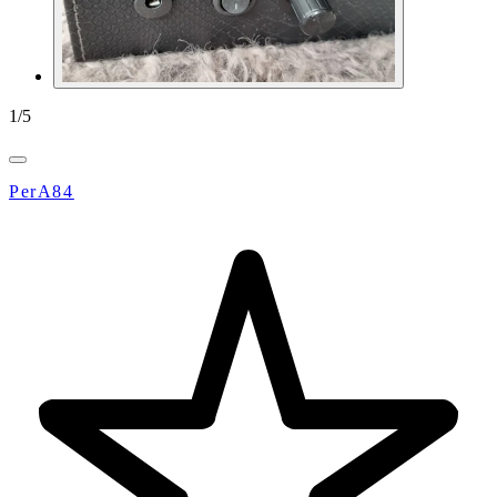
1
/
5
PerA84