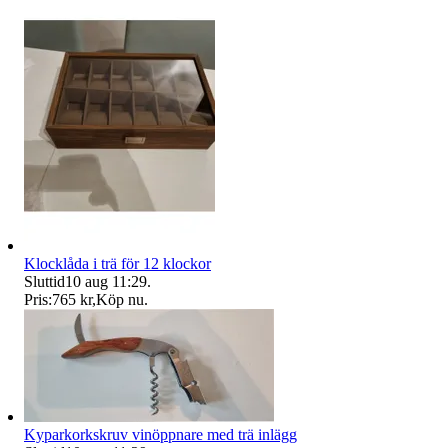
Klocklåda i trä för 12 klockor
Sluttid
10 aug 11:29
.
Pris:
765 kr
,
Köp nu
.
Kyparkorkskruv vinöppnare med trä inlägg