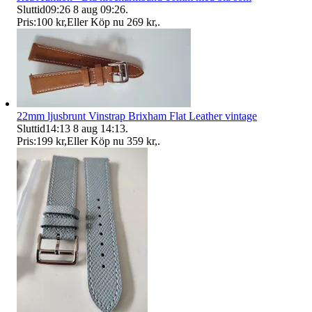
Sluttid
09:26
8 aug 09:26
.
Pris:
100 kr
,
Eller Köp nu
269 kr
,
.
22mm ljusbrunt Vinstrap Brixham Flat Leather vintage
Sluttid
14:13
8 aug 14:13
.
Pris:
199 kr
,
Eller Köp nu
359 kr
,
.