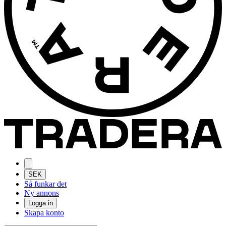
SEK
Så funkar det
Ny annons
Logga in
Skapa konto