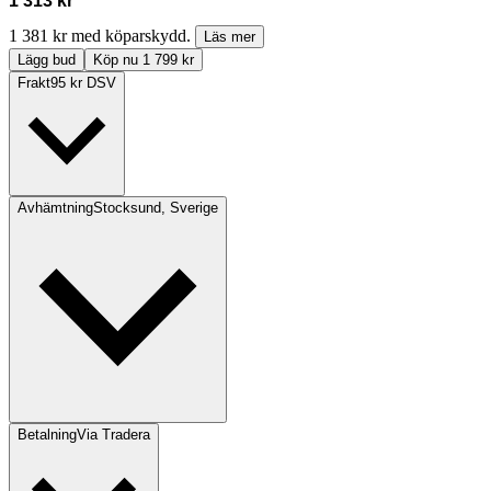
1 313 kr
1 381 kr med köparskydd.
Läs mer
Lägg bud
Köp nu 1 799 kr
Frakt
95 kr DSV
Avhämtning
Stocksund, Sverige
Betalning
Via Tradera