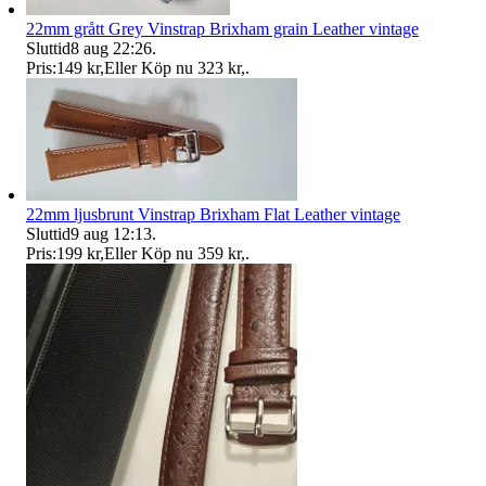
22mm grått Grey Vinstrap Brixham grain Leather vintage
Sluttid
8 aug 22:26
.
Pris:
149 kr
,
Eller Köp nu
323 kr
,
.
22mm ljusbrunt Vinstrap Brixham Flat Leather vintage
Sluttid
9 aug 12:13
.
Pris:
199 kr
,
Eller Köp nu
359 kr
,
.