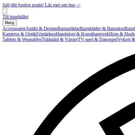
Sälj ditt fordon gratis! Läs mer om hur ->
Till innehållet
Meny
Accessoarer
Antikt & Design
Barnartiklar
Barnkläder & Barnskor
Barnl
Kameror & Optik
Frimärken
Handgjort & Konsthantverk
Hem & Hushå
Tablets & Wearables
Trädgård & Växter
TV-spel & Datorspel
Vykort &