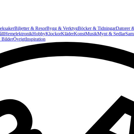
eksaker
Biljetter & Resor
Bygg & Verktyg
Böcker & Tidningar
Datorer &
ll
Hemelektronik
Hobby
Klockor
Kläder
Konst
Musik
Mynt & Sedlar
Saml
 Bilder
Övrigt
Inspiration