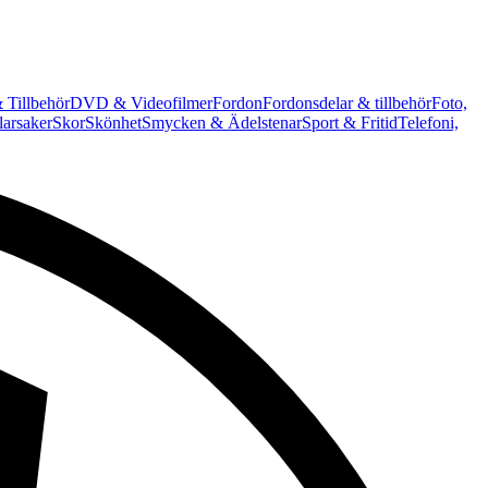
 Tillbehör
DVD & Videofilmer
Fordon
Fordonsdelar & tillbehör
Foto,
arsaker
Skor
Skönhet
Smycken & Ädelstenar
Sport & Fritid
Telefoni,