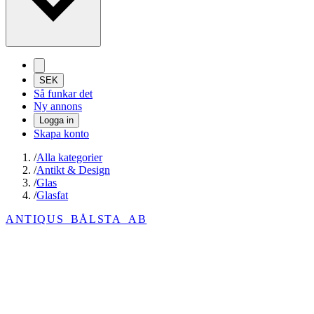
SEK
Så funkar det
Ny annons
Logga in
Skapa konto
/
Alla kategorier
/
Antikt & Design
/
Glas
/
Glasfat
ANTIQUS_BÅLSTA_AB