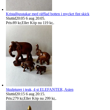
Kristalljusstakar med räfflad botten i mycket fint skick
Sluttid
20:05
6 aug 20:05
.
Pris:
89 kr
,
Eller Köp nu
119 kr
,
.
Skulpturer i teak, 4 st ELEFANTER, Asien
Sluttid
20:15
6 aug 20:15
.
Pris:
279 kr
,
Eller Köp nu
299 kr
,
.