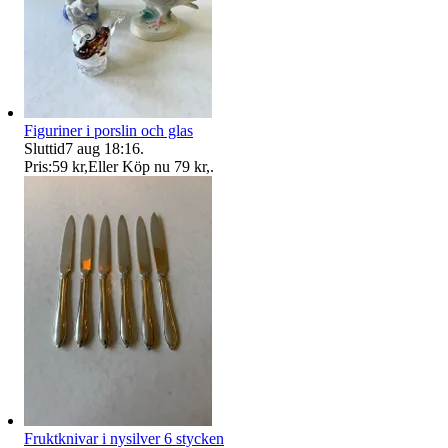
Figuriner i porslin och glas
Sluttid
7 aug 18:16
.
Pris:
59 kr
,
Eller Köp nu
79 kr
,
.
Fruktknivar i nysilver 6 stycken