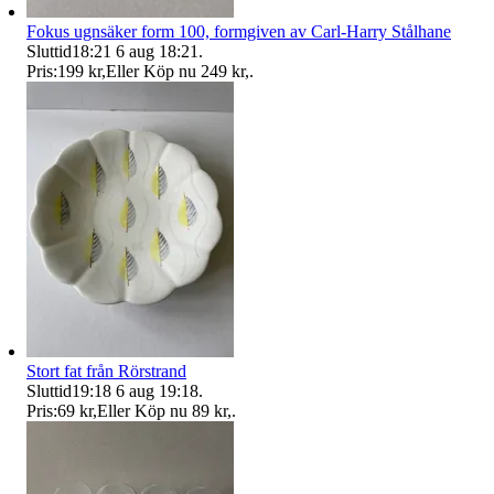
Fokus ugnsäker form 100, formgiven av Carl-Harry Stålhane
Sluttid
18:21
6 aug 18:21
.
Pris:
199 kr
,
Eller Köp nu
249 kr
,
.
Stort fat från Rörstrand
Sluttid
19:18
6 aug 19:18
.
Pris:
69 kr
,
Eller Köp nu
89 kr
,
.