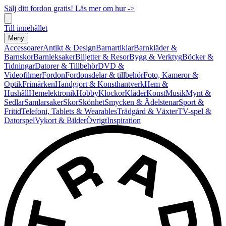
Sälj ditt fordon gratis! Läs mer om hur ->
Till innehållet
Meny
Accessoarer
Antikt & Design
Barnartiklar
Barnkläder &
Barnskor
Barnleksaker
Biljetter & Resor
Bygg & Verktyg
Böcker &
Tidningar
Datorer & Tillbehör
DVD &
Videofilmer
Fordon
Fordonsdelar & tillbehör
Foto, Kameror &
Optik
Frimärken
Handgjort & Konsthantverk
Hem &
Hushåll
Hemelektronik
Hobby
Klockor
Kläder
Konst
Musik
Mynt &
Sedlar
Samlarsaker
Skor
Skönhet
Smycken & Ädelstenar
Sport &
Fritid
Telefoni, Tablets & Wearables
Trädgård & Växter
TV-spel &
Datorspel
Vykort & Bilder
Övrigt
Inspiration