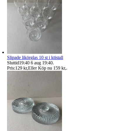
Slipade likörglas 10 st i ktistall
Sluttid
19:40
6 aug 19:40
.
Pris:
129 kr
,
Eller Köp nu
159 kr
,
.