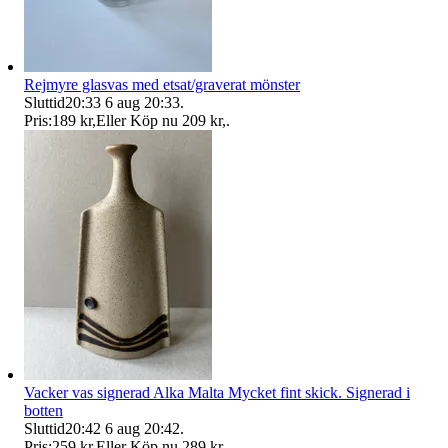
Rejmyre glasvas med etsat/graverat mönster
Sluttid
20:33
6 aug 20:33
.
Pris:
189 kr
,
Eller Köp nu
209 kr
,
.
Vacker vas signerad Alka Malta Mycket fint skick. Signerad i
botten
Sluttid
20:42
6 aug 20:42
.
Pris:
259 kr
,
Eller Köp nu
289 kr
,
.