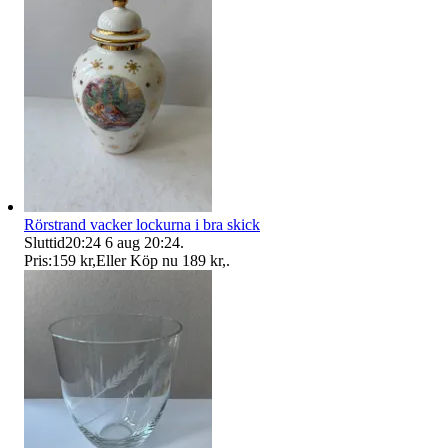
Rörstrand vacker lockurna i bra skick
Sluttid
20:24
6 aug 20:24
.
Pris:
159 kr
,
Eller Köp nu
189 kr
,
.