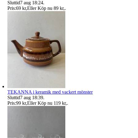
Sluttid
7 aug 18:24
.
Pris:
69 kr
,
Eller Köp nu
89 kr
,
.
TEKANNA i keramik med vackert mönster
Sluttid
7 aug 18:39
.
Pris:
99 kr
,
Eller Köp nu
119 kr
,
.