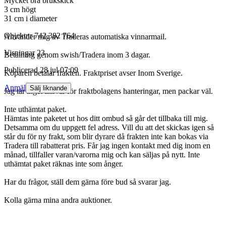
Mycket bra brukskick
3 cm högt
31 cm i diameter
Objektnr
742 382 764
Använder mig av Traderas automatiska vinnarmail.
Visningar
23
Betalning genom swish/Tradera inom 3 dagar.
Publicerad
28 jul 07:09
Köparen betalar frakten. Fraktpriset avser Inom Sverige.
Anmäl
Sälj liknande
Jag tar inget ansvar för fraktbolagens hanteringar, men packar väl.
Inte uthämtat paket.
Hämtas inte paketet ut hos ditt ombud så går det tillbaka till mig.
Detsamma om du uppgett fel adress. Vill du att det skickas igen så
står du för ny frakt, som blir dyrare då frakten inte kan bokas via
Tradera till rabatterat pris. Får jag ingen kontakt med dig inom en
månad, tillfaller varan/varorna mig och kan säljas på nytt. Inte
uthämtat paket räknas inte som ånger.
Har du frågor, ställ dem gärna före bud så svarar jag.
Kolla gärna mina andra auktioner.