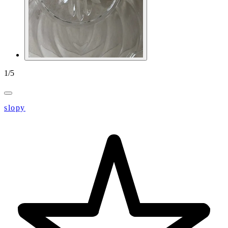
1
/
5
slopy