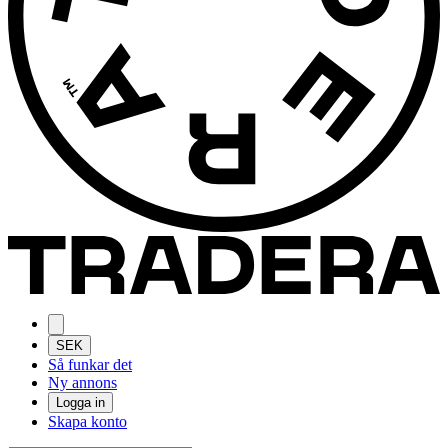
SEK
Så funkar det
Ny annons
Logga in
Skapa konto