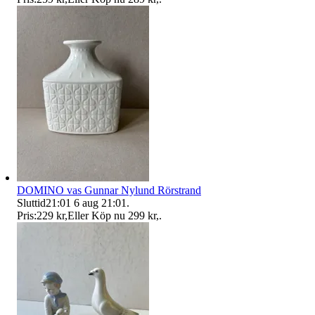
DOMINO vas Gunnar Nylund Rörstrand
Sluttid
21:01
6 aug 21:01
.
Pris:
229 kr
,
Eller Köp nu
299 kr
,
.