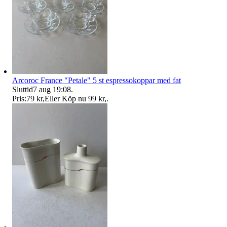
Arcoroc France "Petale" 5 st espressokoppar med fat
Sluttid
7 aug 19:08
.
Pris:
79 kr
,
Eller Köp nu
99 kr
,
.