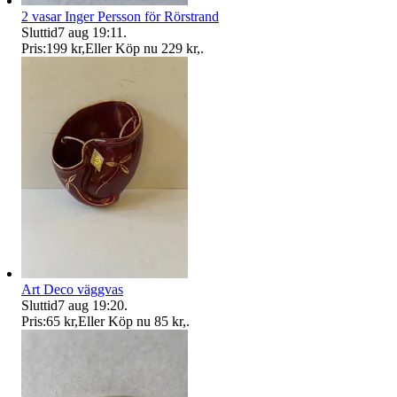
2 vasar Inger Persson för Rörstrand
Sluttid
7 aug 19:11
.
Pris:
199 kr
,
Eller Köp nu
229 kr
,
.
Art Deco väggvas
Sluttid
7 aug 19:20
.
Pris:
65 kr
,
Eller Köp nu
85 kr
,
.