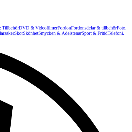
 Tillbehör
DVD & Videofilmer
Fordon
Fordonsdelar & tillbehör
Foto,
arsaker
Skor
Skönhet
Smycken & Ädelstenar
Sport & Fritid
Telefoni,