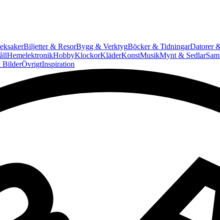
eksaker
Biljetter & Resor
Bygg & Verktyg
Böcker & Tidningar
Datorer &
ll
Hemelektronik
Hobby
Klockor
Kläder
Konst
Musik
Mynt & Sedlar
Saml
 Bilder
Övrigt
Inspiration