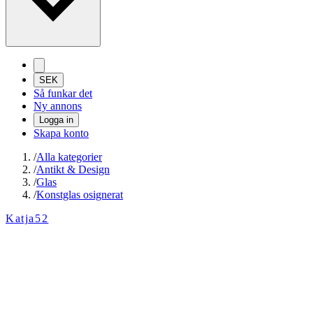
SEK
Så funkar det
Ny annons
Logga in
Skapa konto
/
Alla kategorier
/
Antikt & Design
/
Glas
/
Konstglas osignerat
Katja52