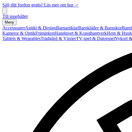
Sälj ditt fordon gratis! Läs mer om hur ->
Till innehållet
Meny
Accessoarer
Antikt & Design
Barnartiklar
Barnkläder & Barnskor
Barnl
Kameror & Optik
Frimärken
Handgjort & Konsthantverk
Hem & Hushå
Tablets & Wearables
Trädgård & Växter
TV-spel & Datorspel
Vykort &