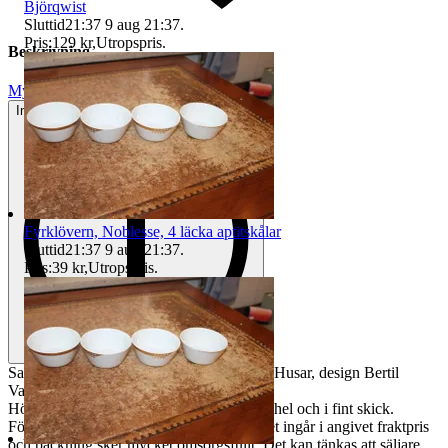
Björqwist
Sluttid
21:37
9 aug 21:37
.
Pris:
129 kr
,
Utropspris
.
Beskrivning
Mycket gott skick
Inga eller minimala tecken på användning
Fyrklövern, Noblesse, 4 läcka aptitskålar
Sluttid
21:37
9 aug 21:37
.
Pris:
39 kr
,
Utropspris
.
Samlarobjekt, ljusstakefrån Kosta, modell Husar, design Bertil
Vallien.
Höjd 14,5 cm och bottendiameter 7,4 cm, hel och i fint skick.
Förpackningsmaterial för att skydda godset ingår i angivet fraktpris
och packning sker mycket omsorgsfullt. Det kan tänkas att säljare