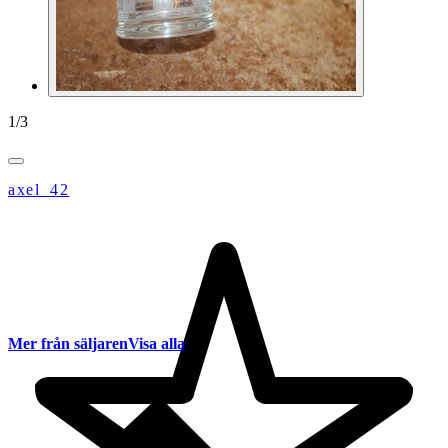
1
/
3
axel_42
Mer från säljaren
Visa alla