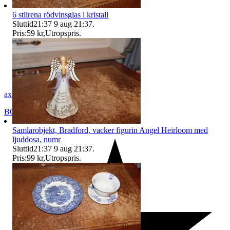
6 stilrena rödvinsglas i kristall
Sluttid
21:37
9 aug 21:37
.
Pris:
59 kr
,
Utropspris
.
axel_42
BORÅS
,
Sverige
Samlarobjekt, Bradford, vacker figurin Angel Heirloom med
ljuddosa, numr
Sluttid
21:37
9 aug 21:37
.
Pris:
99 kr
,
Utropspris
.