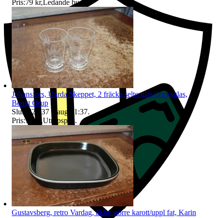
Pris:
79 kr
,
Ledande bud
.
Johansfors, Uarda Skeppet, 2 fräcka selterglas/dricksglas,
Bengt Orup
Sluttid
21:37
9 aug 21:37
.
Pris:
79 kr
,
Utropspris
.
Gustavsberg, retro Vardag, äldre större karott/uppl fat, Karin