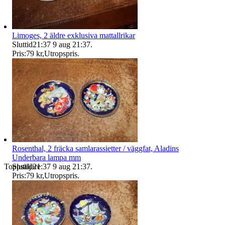
Limoges, 2 äldre exklusiva mattallrikar
Sluttid
21:37
9 aug 21:37
.
Pris:
79 kr
,
Utropspris
.
Rosenthal, 2 fräcka samlarassietter / väggfat, Aladins
Underbara lampa mm
Sluttid
21:37
9 aug 21:37
.
Toppsäljare
Pris:
79 kr
,
Utropspris
.