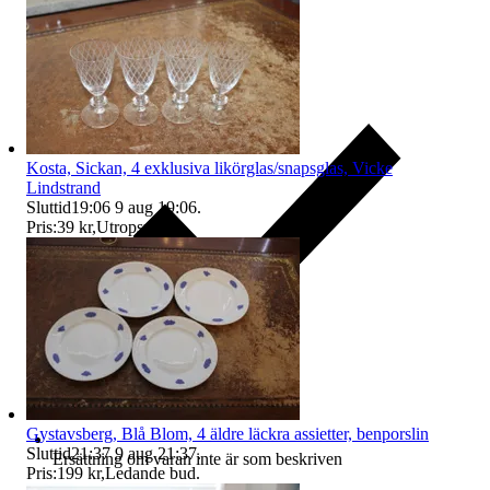
Kosta, Sickan, 4 exklusiva likörglas/snapsglas, Vicke
Lindstrand
Sluttid
19:06
9 aug 19:06
.
Pris:
39 kr
,
Utropspris
.
Gystavsberg, Blå Blom, 4 äldre läckra assietter, benporslin
Sluttid
21:37
9 aug 21:37
.
Ersättning om varan inte är som beskriven
Pris:
199 kr
,
Ledande bud
.