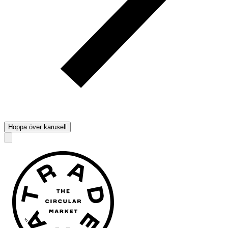
Hoppa över karusell