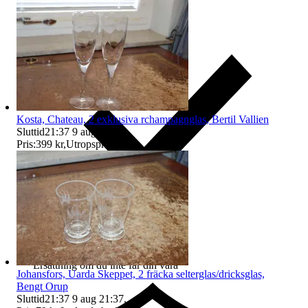
Kosta, Chateau, 2 exklusiva rchampagnglas, Bertil Vallien
Sluttid
21:37
9 aug 21:37
.
Pris:
399 kr
,
Utropspris
.
Ersättning om du inte får din vara
Johansfors, Uarda Skeppet, 2 fräcka selterglas/dricksglas,
Bengt Orup
Sluttid
21:37
9 aug 21:37
.