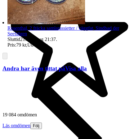
Rosenthal, 2 fräcka samlarassietter / väggfat, Sindbad der
Seefahren
Sluttid
21:37
9 aug 21:37
.
Pris:
79 kr
,
Utropspris
.
Andra har även tittat på
Visa alla
19 084 omdömen
Läs omdömen
Följ