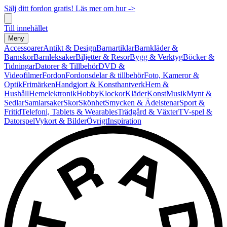
Sälj ditt fordon gratis! Läs mer om hur ->
Till innehållet
Meny
Accessoarer
Antikt & Design
Barnartiklar
Barnkläder &
Barnskor
Barnleksaker
Biljetter & Resor
Bygg & Verktyg
Böcker &
Tidningar
Datorer & Tillbehör
DVD &
Videofilmer
Fordon
Fordonsdelar & tillbehör
Foto, Kameror &
Optik
Frimärken
Handgjort & Konsthantverk
Hem &
Hushåll
Hemelektronik
Hobby
Klockor
Kläder
Konst
Musik
Mynt &
Sedlar
Samlarsaker
Skor
Skönhet
Smycken & Ädelstenar
Sport &
Fritid
Telefoni, Tablets & Wearables
Trädgård & Växter
TV-spel &
Datorspel
Vykort & Bilder
Övrigt
Inspiration