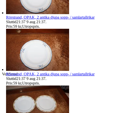
Rörstrand, OPAK, 2 antika djupa sopp- / samlartallrikar
Sluttid
21:37
9 aug 21:37
.
Pris:
59 kr
,
Utropspris
.
Rörstrand, OPAK, 2 antika djupa sopp- / samlartallrikar
Verifierad
Sluttid
21:37
9 aug 21:37
.
Pris:
59 kr
,
Utropspris
.