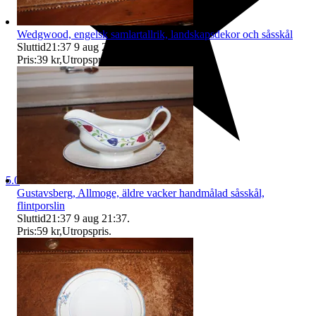
Wedgwood, engelsk samlartallrik, landskapsdekor och såsskål
Sluttid
21:37
9 aug 21:37
.
Pris:
39 kr
,
Utropspris
.
5.0
Gustavsberg, Allmoge, äldre vacker handmålad såsskål,
flintporslin
Sluttid
21:37
9 aug 21:37
.
Pris:
59 kr
,
Utropspris
.