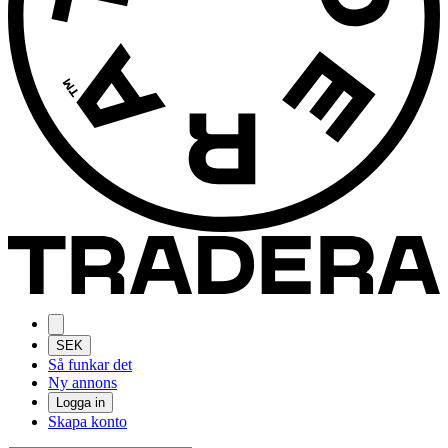
SEK
Så funkar det
Ny annons
Logga in
Skapa konto