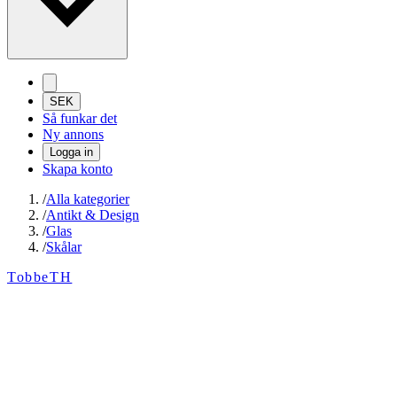
SEK
Så funkar det
Ny annons
Logga in
Skapa konto
/
Alla kategorier
/
Antikt & Design
/
Glas
/
Skålar
TobbeTH