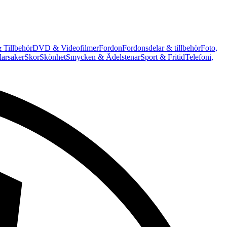
 Tillbehör
DVD & Videofilmer
Fordon
Fordonsdelar & tillbehör
Foto,
arsaker
Skor
Skönhet
Smycken & Ädelstenar
Sport & Fritid
Telefoni,