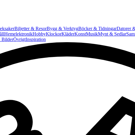
eksaker
Biljetter & Resor
Bygg & Verktyg
Böcker & Tidningar
Datorer &
ll
Hemelektronik
Hobby
Klockor
Kläder
Konst
Musik
Mynt & Sedlar
Saml
 Bilder
Övrigt
Inspiration