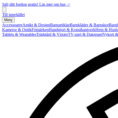
Sälj ditt fordon gratis! Läs mer om hur ->
Till innehållet
Meny
Accessoarer
Antikt & Design
Barnartiklar
Barnkläder & Barnskor
Barnl
Kameror & Optik
Frimärken
Handgjort & Konsthantverk
Hem & Hushå
Tablets & Wearables
Trädgård & Växter
TV-spel & Datorspel
Vykort &