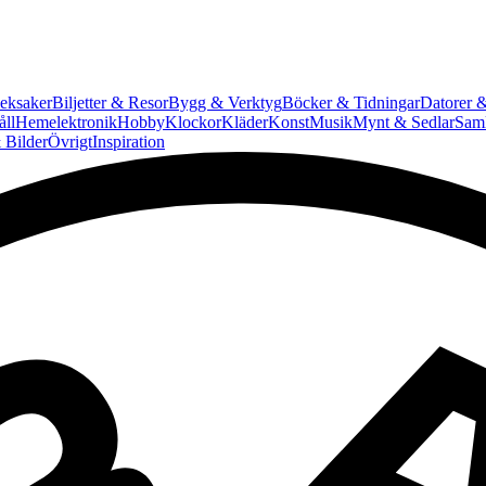
eksaker
Biljetter & Resor
Bygg & Verktyg
Böcker & Tidningar
Datorer &
ll
Hemelektronik
Hobby
Klockor
Kläder
Konst
Musik
Mynt & Sedlar
Saml
 Bilder
Övrigt
Inspiration