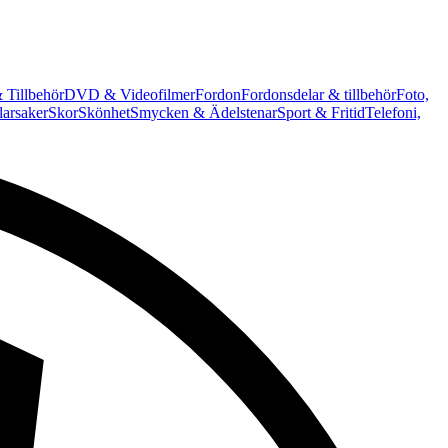
 Tillbehör
DVD & Videofilmer
Fordon
Fordonsdelar & tillbehör
Foto,
arsaker
Skor
Skönhet
Smycken & Ädelstenar
Sport & Fritid
Telefoni,