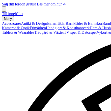
Sälj ditt fordon gratis! Läs mer om hur ->
Till innehållet
Meny
Accessoarer
Antikt & Design
Barnartiklar
Barnkläder & Barnskor
Barnl
Kameror & Optik
Frimärken
Handgjort & Konsthantverk
Hem & Hushå
Tablets & Wearables
Trädgård & Växter
TV-spel & Datorspel
Vykort &