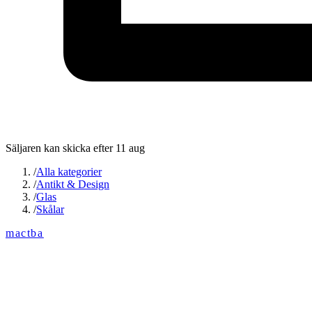
Säljaren kan skicka efter 11 aug
/
Alla kategorier
/
Antikt & Design
/
Glas
/
Skålar
mactba