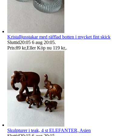
Kristalljusstakar med räfflad botten i mycket fint skick
Sluttid
20:05
6 aug 20:05
.
Pris:
89 kr
,
Eller Köp nu
119 kr
,
.
Skulpturer i teak, 4 st ELEFANTER, Asien
Sluttid
20:15
6 aug 20:15
.