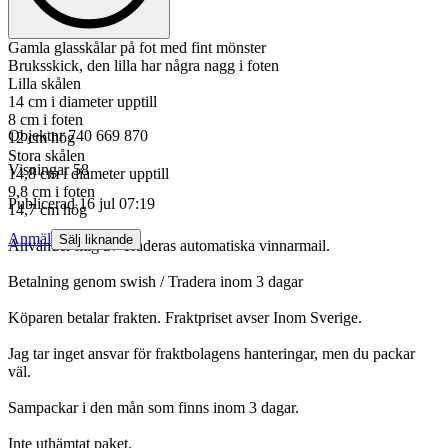
Gamla glasskålar på fot med fint mönster
Bruksskick, den lilla har några nagg i foten
Lilla skålen
14 cm i diameter upptill
8 cm i foten
Objektnr
740 669 870
12 cm hög
Stora skålen
Visningar
58
14,8 cm i diameter upptill
9,8 cm i foten
Publicerad
16 jul 07:19
14,7 cm hög
Anmäl
Sälj liknande
Använder mig av Traderas automatiska vinnarmail.
Betalning genom swish / Tradera inom 3 dagar
Köparen betalar frakten. Fraktpriset avser Inom Sverige.
Jag tar inget ansvar för fraktbolagens hanteringar, men du packar
väl.
Sampackar i den mån som finns inom 3 dagar.
Inte uthämtat paket.