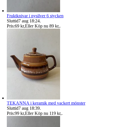
Fruktknivar i nysilver 6 stycken
Sluttid
7 aug 18:24
.
Pris:
69 kr
,
Eller Köp nu
89 kr
,
.
TEKANNA i keramik med vackert mönster
Sluttid
7 aug 18:39
.
Pris:
99 kr
,
Eller Köp nu
119 kr
,
.