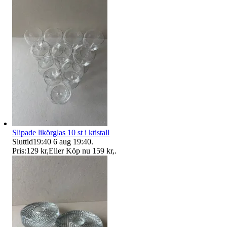
Slipade likörglas 10 st i ktistall
Sluttid
19:40
6 aug 19:40
.
Pris:
129 kr
,
Eller Köp nu
159 kr
,
.