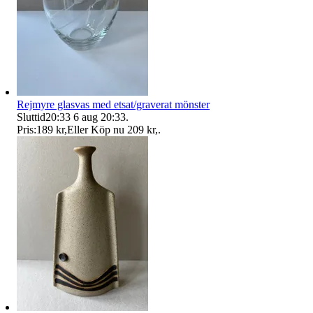
Rejmyre glasvas med etsat/graverat mönster
Sluttid
20:33
6 aug 20:33
.
Pris:
189 kr
,
Eller Köp nu
209 kr
,
.