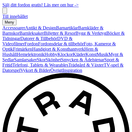
Sälj ditt fordon gratis! Läs mer om hur ->
Till innehållet
Meny
Accessoarer
Antikt & Design
Barnartiklar
Barnkläder &
Barnskor
Barnleksaker
Biljetter & Resor
Bygg & Verktyg
Böcker &
Tidningar
Datorer & Tillbehör
DVD &
Videofilmer
Fordon
Fordonsdelar & tillbehör
Foto, Kameror &
Optik
Frimärken
Handgjort & Konsthantverk
Hem &
Hushåll
Hemelektronik
Hobby
Klockor
Kläder
Konst
Musik
Mynt &
Sedlar
Samlarsaker
Skor
Skönhet
Smycken & Ädelstenar
Sport &
Fritid
Telefoni, Tablets & Wearables
Trädgård & Växter
TV-spel &
Datorspel
Vykort & Bilder
Övrigt
Inspiration