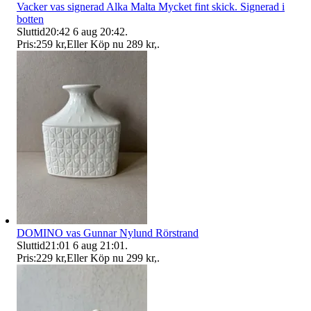
Vacker vas signerad Alka Malta Mycket fint skick. Signerad i
botten
Sluttid
20:42
6 aug 20:42
.
Pris:
259 kr
,
Eller Köp nu
289 kr
,
.
DOMINO vas Gunnar Nylund Rörstrand
Sluttid
21:01
6 aug 21:01
.
Pris:
229 kr
,
Eller Köp nu
299 kr
,
.