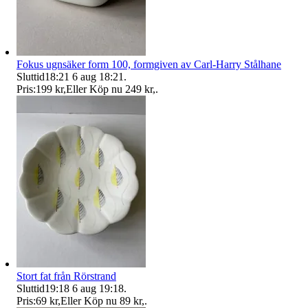
Fokus ugnsäker form 100, formgiven av Carl-Harry Stålhane
Sluttid
18:21
6 aug 18:21
.
Pris:
199 kr
,
Eller Köp nu
249 kr
,
.
Stort fat från Rörstrand
Sluttid
19:18
6 aug 19:18
.
Pris:
69 kr
,
Eller Köp nu
89 kr
,
.