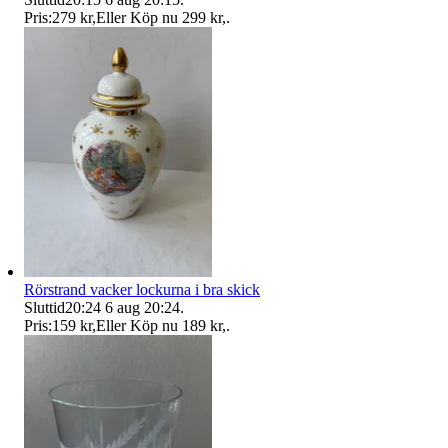
Pris:
279 kr
,
Eller Köp nu
299 kr
,
.
Rörstrand vacker lockurna i bra skick
Sluttid
20:24
6 aug 20:24
.
Pris:
159 kr
,
Eller Köp nu
189 kr
,
.