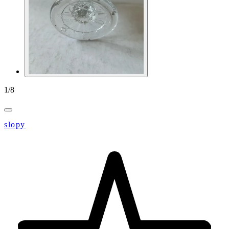
1
/
8
slopy