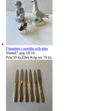
Figuriner i porslin och glas
Sluttid
7 aug 18:16
.
Pris:
59 kr
,
Eller Köp nu
79 kr
,
.