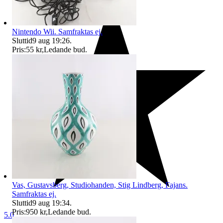
Nintendo Wii. Samfraktas ej.
Sluttid
9 aug 19:26
.
Pris:
55 kr
,
Ledande bud
.
Vas, Gustavsberg, Studiohanden, Stig Lindberg, Fajans.
Samfraktas ej.
Sluttid
9 aug 19:34
.
Pris:
950 kr
,
Ledande bud
.
5.0