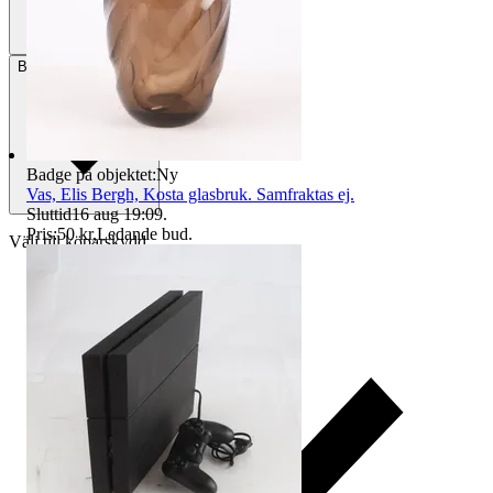
Betalning
Via Tradera
Badge på objektet:
Ny
Vas, Elis Bergh, Kosta glasbruk. Samfraktas ej.
Sluttid
16 aug 19:09
.
Pris:
50 kr
,
Ledande bud
.
Välj till köparskydd