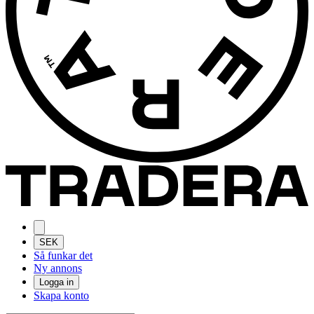
SEK
Så funkar det
Ny annons
Logga in
Skapa konto