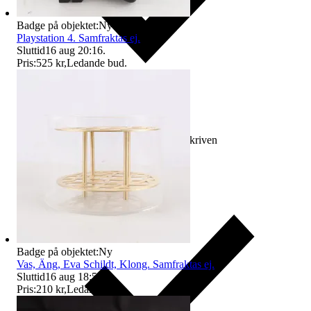
Badge på objektet:
Ny
Playstation 4. Samfraktas ej.
Sluttid
16 aug 20:16
.
Pris:
525 kr
,
Ledande bud
.
Ersättning om varan inte är som beskriven
Badge på objektet:
Ny
Vas, Äng, Eva Schildt, Klong. Samfraktas ej.
Sluttid
16 aug 18:54
.
Pris:
210 kr
,
Ledande bud
.