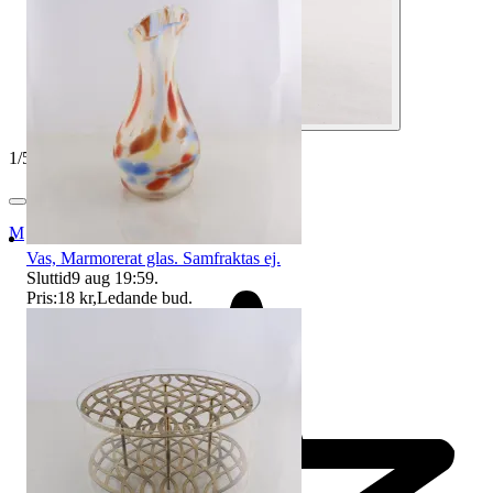
1
/
5
Myrorna
Vas, Marmorerat glas. Samfraktas ej.
Sluttid
9 aug 19:59
.
Pris:
18 kr
,
Ledande bud
.