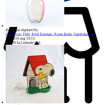
Badge på objektet:
Ny
Flaska/vas, Fidji, Kjell Engman, Kosta Boda. Samfraktas ej.
Sluttid
16 aug 19:13
.
Pris:
90 kr
,
Ledande bud
.