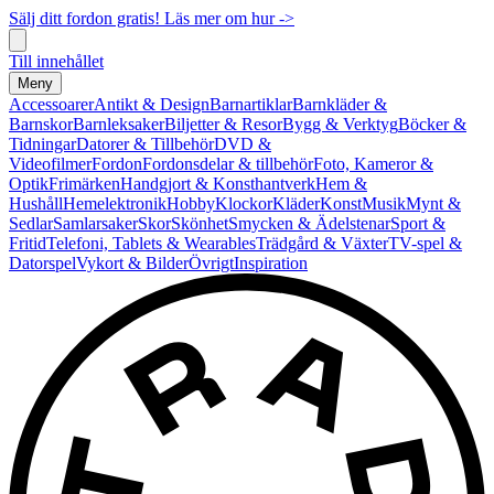
Sälj ditt fordon gratis! Läs mer om hur ->
Till innehållet
Meny
Accessoarer
Antikt & Design
Barnartiklar
Barnkläder &
Barnskor
Barnleksaker
Biljetter & Resor
Bygg & Verktyg
Böcker &
Tidningar
Datorer & Tillbehör
DVD &
Videofilmer
Fordon
Fordonsdelar & tillbehör
Foto, Kameror &
Optik
Frimärken
Handgjort & Konsthantverk
Hem &
Hushåll
Hemelektronik
Hobby
Klockor
Kläder
Konst
Musik
Mynt &
Sedlar
Samlarsaker
Skor
Skönhet
Smycken & Ädelstenar
Sport &
Fritid
Telefoni, Tablets & Wearables
Trädgård & Växter
TV-spel &
Datorspel
Vykort & Bilder
Övrigt
Inspiration