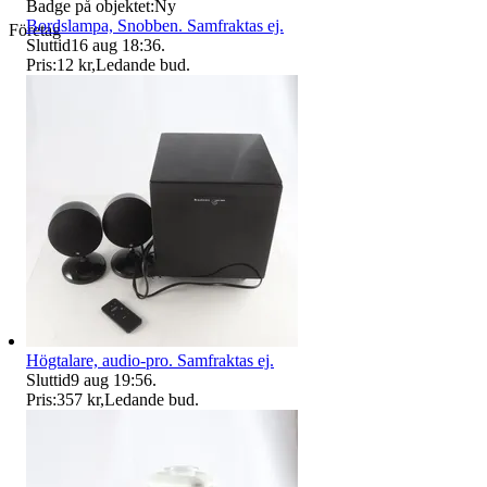
Badge på objektet:
Ny
Bordslampa, Snobben. Samfraktas ej.
Företag
Sluttid
16 aug 18:36
.
Pris:
12 kr
,
Ledande bud
.
Högtalare, audio-pro. Samfraktas ej.
Sluttid
9 aug 19:56
.
Pris:
357 kr
,
Ledande bud
.