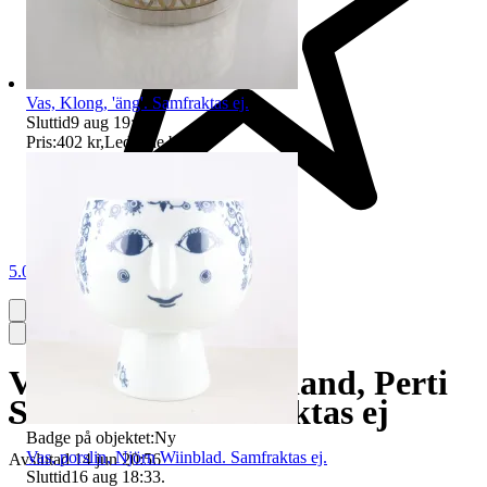
Vas, Klong, 'äng'. Samfraktas ej.
Sluttid
9 aug 19:09
.
Pris:
402 kr
,
Ledande bud
.
5.0
Vas, Humppila Finland, Perti
Santalahti. Samfraktas ej
Badge på objektet:
Ny
Vas, porslin, Njörn Wiinblad. Samfraktas ej.
Avslutad
14 jun 20:56
Sluttid
16 aug 18:33
.