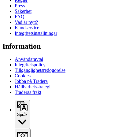
Regler
Press
Säkerhet
FAQ
Vad är nytt?
Kundservice
Integritetsinställningar
Information
Användaravtal
Integritetspolicy
Tillgänglighetsredogörelse
Cookies
Jobba på Tradera
Hållbarhetsstrategi
Traderas frakt
Språk