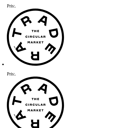
Pris:
.
Pris:
.