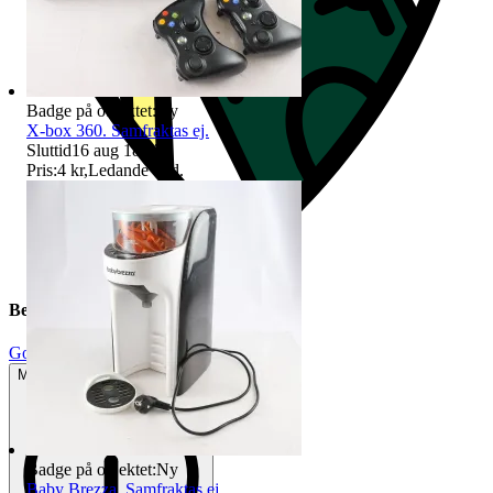
Badge på objektet:
Ny
X-box 360. Samfraktas ej.
Sluttid
16 aug 18:47
.
Pris:
4 kr
,
Ledande bud
.
Beskrivning
Gott använt skick
Mindre tecken på användning
Badge på objektet:
Ny
Baby Brezza. Samfraktas ej.