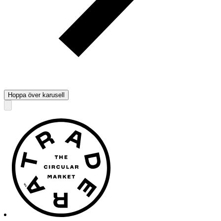
Hoppa över karusell