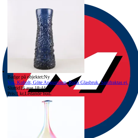
Badge på objektet:
Ny
Vas, Kobolt, Göte Augustsson, Ruda Glasbruk. Samfraktas ej.
Sluttid
16 aug 18:44
.
Pris:
1 kr
,
Ledande bud
.