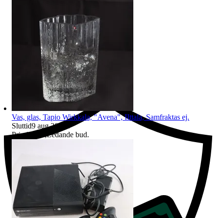
Ersättning om du inte får din vara
Vas, glas, Tapio Wirkkala, "Avena", IIttala, Samfraktas ej.
Sluttid
9 aug 20:31
.
Pris:
122 kr
,
Ledande bud
.