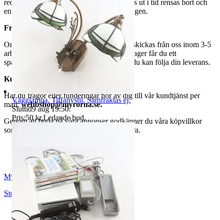
redo för avhämtning. Ordrar som ej hämtas ut i tid rensas bort och
en avgift på 84 kr dras av från återbetalningen.
Frakt
Om du har valt frakt kommer din vara att skickas från oss inom 3-5
arbetsdagar. När din vara har lämnat vårt lager får du ett
spårningsnummer av DSV inom kort där du kan följa din leverans.
Kundservice
Har du frågor eller funderingar hör av dig till vår kundtjänst per
Vägglampa, Tiffanystil. Samfraktas ej.
mail:
webbshop@myrorna.se
.
Sluttid
9 aug 19:50
.
Pris:
50 kr
,
Ledande bud
.
Genom att buda på våra annonser godkänner du våra köpvillkor
som du hittar på vår infosida här på Tradera.
Myrorna
Stockholm
,
Sverige