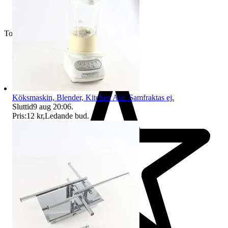
Toppsäljare
Köksmaskin, Blender, Kitchen Aid. Samfraktas ej.
Sluttid
9 aug 20:06
.
Pris:
12 kr
,
Ledande bud
.