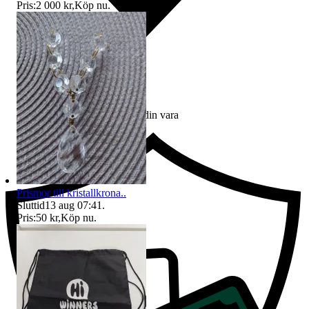
Pris:
2 000 kr
,
Köp nu
.
Ersättning om du inte får din vara
Prismor till kristallkrona..
Sluttid
13 aug 07:41
.
Pris:
50 kr
,
Köp nu
.