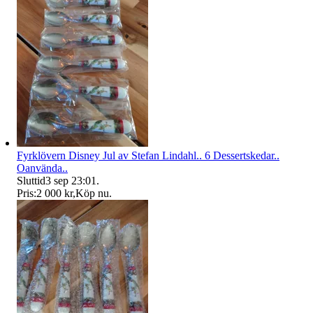
Fyrklövern Disney Jul av Stefan Lindahl.. 6 Dessertskedar..
Oanvända..
Sluttid
3 sep 23:01
.
Pris:
2 000 kr
,
Köp nu
.