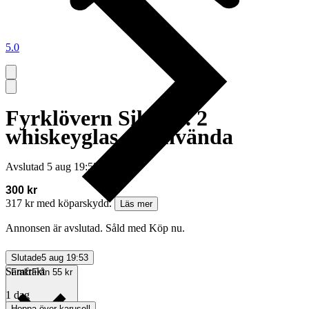
5.0
Fyrklövern Siluett.. 2
whiskeyglas.. Oanvända
Avslutad
5 aug 19:53
300 kr
317 kr med köparskydd.
Läs mer
Annonsen är avslutad. Såld med Köp nu.
Slutade
5 aug 19:53
Samfrakt
Frakt
Från 55 kr
1 dag
Hoppa över karusell