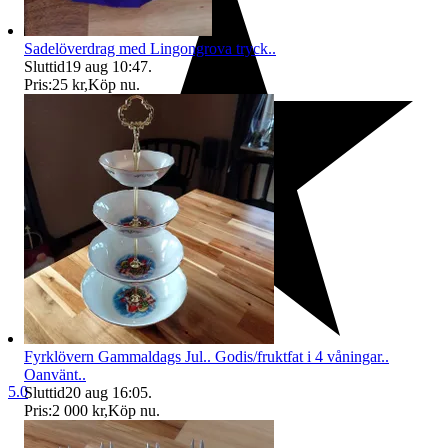
Sadelöverdrag med Lingongrova tryck..
Sluttid
19 aug 10:47
.
Pris:
25 kr
,
Köp nu
.
Fyrklövern Gammaldags Jul.. Godis/fruktfat i 4 våningar..
Oanvänt..
5.0
Sluttid
20 aug 16:05
.
Pris:
2 000 kr
,
Köp nu
.