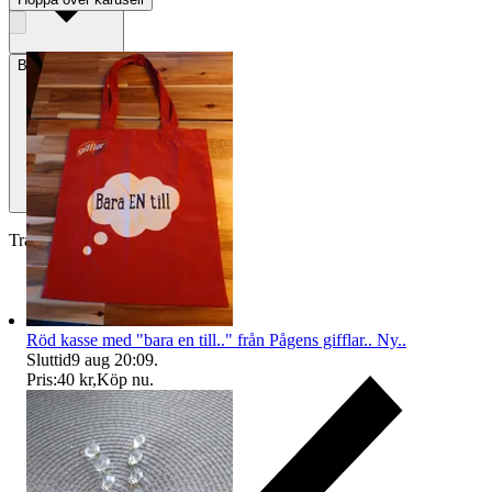
Betalning
Via Tradera
Traderas köparskydd
Röd kasse med "bara en till.." från Pågens gifflar.. Ny..
Sluttid
9 aug 20:09
.
Pris:
40 kr
,
Köp nu
.