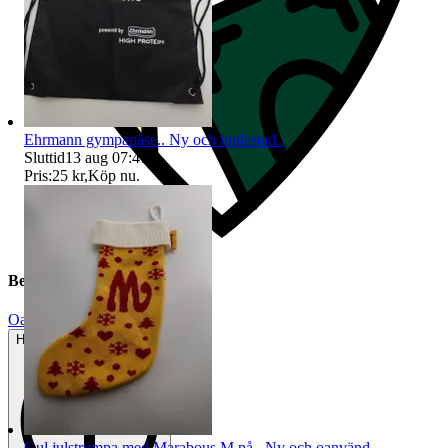
Ehrmann gympapåse.. Ny och inplastad..
Sluttid
13 aug 07:41
.
Pris:
25 kr
,
Köp nu
.
Beskrivning
Oanvänt
Helt ny och aldrig använd
Gul julstrumpa med Marabous M på.. Ny och oanvänd..