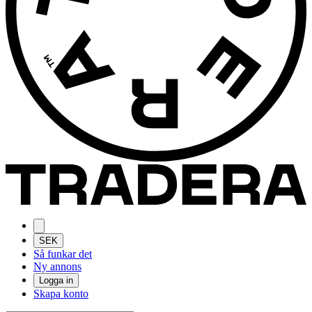
SEK
Så funkar det
Ny annons
Logga in
Skapa konto