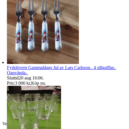
Fyrklövern Gammaldags Jul av Lars Carlsson.. 4 sillgafflar..
Oanvända..
Sluttid
20 aug 16:06
.
Pris:
3 000 kr
,
Köp nu
.
Verifierad