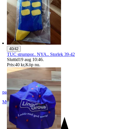
40/42
TUC strumpor.. NYA.. Storlek 39-42
Sluttid
19 aug 10:46
.
Pris:
40 kr
,
Köp nu
.
packo-2010
MOTALA
,
Sverige