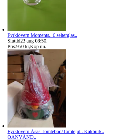
Fyrklövern Moments.. 6 selterglas..
Sluttid
23 aug 08:50
.
Pris:
950 kr
,
Köp nu
.
Fyrklövern Åsas Tomtebod/Tomtejul.. Kakburk..
OANVÄND..