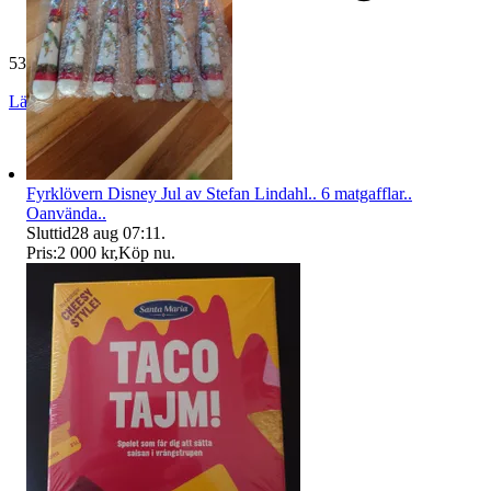
531 omdömen
Läs omdömen
Följ
Fyrklövern Disney Jul av Stefan Lindahl.. 6 matgafflar..
Oanvända..
Sluttid
28 aug 07:11
.
Pris:
2 000 kr
,
Köp nu
.