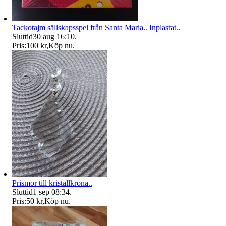
Tackotajm sällskapsspel från Santa Maria.. Inplastat..
Sluttid
30 aug 16:10
.
Pris:
100 kr
,
Köp nu
.
Prismor till kristallkrona..
Sluttid
1 sep 08:34
.
Pris:
50 kr
,
Köp nu
.