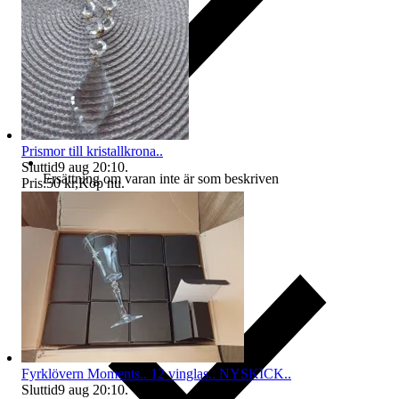
Prismor till kristallkrona..
Sluttid
9 aug 20:10
.
Ersättning om varan inte är som beskriven
Pris:
50 kr
,
Köp nu
.
Fyrklövern Moments.. 12 vinglas.. NYSKICK..
Sluttid
9 aug 20:10
.