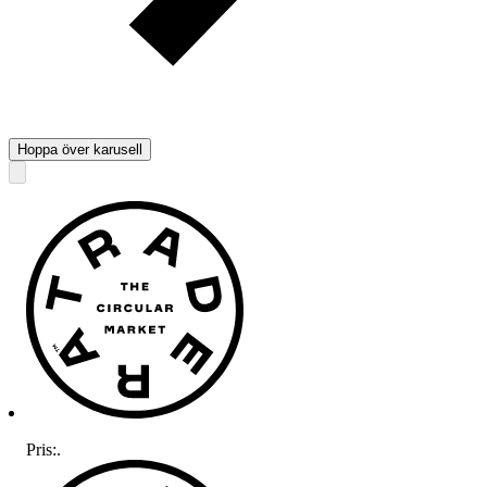
Hoppa över karusell
Pris:
.