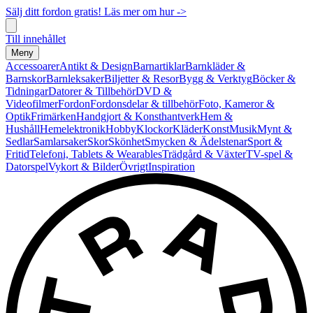
Sälj ditt fordon gratis! Läs mer om hur ->
Till innehållet
Meny
Accessoarer
Antikt & Design
Barnartiklar
Barnkläder &
Barnskor
Barnleksaker
Biljetter & Resor
Bygg & Verktyg
Böcker &
Tidningar
Datorer & Tillbehör
DVD &
Videofilmer
Fordon
Fordonsdelar & tillbehör
Foto, Kameror &
Optik
Frimärken
Handgjort & Konsthantverk
Hem &
Hushåll
Hemelektronik
Hobby
Klockor
Kläder
Konst
Musik
Mynt &
Sedlar
Samlarsaker
Skor
Skönhet
Smycken & Ädelstenar
Sport &
Fritid
Telefoni, Tablets & Wearables
Trädgård & Växter
TV-spel &
Datorspel
Vykort & Bilder
Övrigt
Inspiration