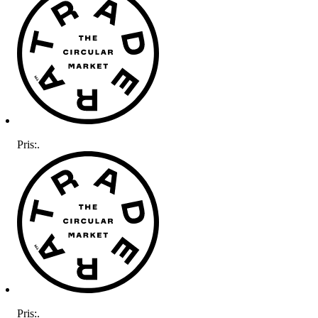
Pris:
.
Pris:
.