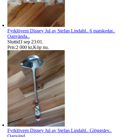
Fyrklövern Disney Jul av Stefan Lindahl.. 6 matskedar..
Oanvända..
Sluttid
3 sep 23:01
.
Pris:
2 000 kr
,
Köp nu
.
Fyrklövern Disney Jul av Stefan Lindahl.. Glöggslev..
Oanvänd..