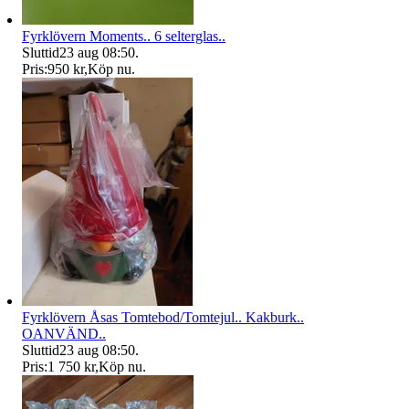
Fyrklövern Moments.. 6 selterglas..
Sluttid
23 aug 08:50
.
Pris:
950 kr
,
Köp nu
.
Fyrklövern Åsas Tomtebod/Tomtejul.. Kakburk..
OANVÄND..
Sluttid
23 aug 08:50
.
Pris:
1 750 kr
,
Köp nu
.