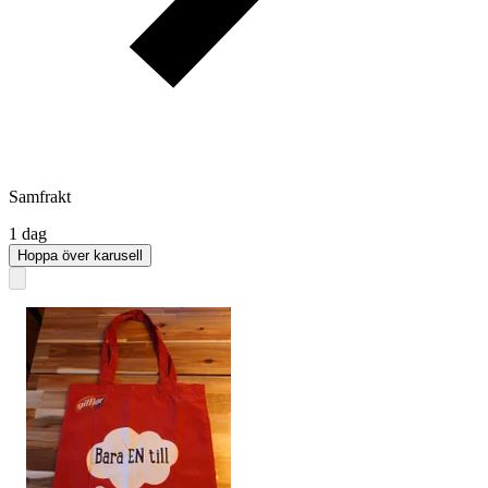
Samfrakt
1 dag
Hoppa över karusell