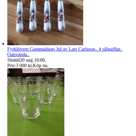
Fyrklövern Gammaldags Jul av Lars Carlsson.. 4 sillgafflar..
Oanvända..
Sluttid
20 aug 16:06
.
Pris:
3 000 kr
,
Köp nu
.