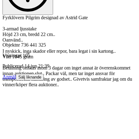
Fyrklövern Pilgrim designad av Astrid Gate
3-armad ljusstake
Höjd 23 cm, bredd 22 cm..
Oanvänd..
Objektnr
736 441 325
I nyskick, inga skador eller repor, bara legat i sin kartong..
Visningar
105
Vikt 1045 gram
Publicerad
14 jun 21:39
Betalning önskas inom 3 dagar om inget annat är överenskommet
innan auktionen slut.. Packar väl, men tar inget ansvar för
Anmäl
Sälj liknande
transportörens hantering av godset.. Givetvis samfraktar jag om du
vinner/köper flera auktioner..