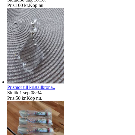
Pris:
100 kr
,
Köp nu
.
Prismor till kristallkrona..
Sluttid
1 sep 08:34
.
Pris:
50 kr
,
Köp nu
.