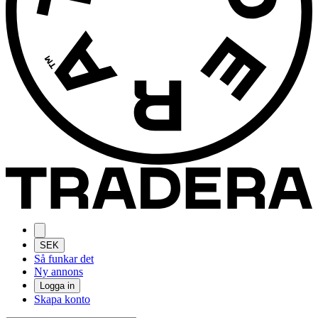
SEK
Så funkar det
Ny annons
Logga in
Skapa konto