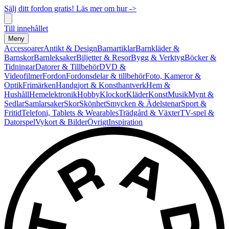
Sälj ditt fordon gratis! Läs mer om hur ->
Till innehållet
Meny
Accessoarer
Antikt & Design
Barnartiklar
Barnkläder &
Barnskor
Barnleksaker
Biljetter & Resor
Bygg & Verktyg
Böcker &
Tidningar
Datorer & Tillbehör
DVD &
Videofilmer
Fordon
Fordonsdelar & tillbehör
Foto, Kameror &
Optik
Frimärken
Handgjort & Konsthantverk
Hem &
Hushåll
Hemelektronik
Hobby
Klockor
Kläder
Konst
Musik
Mynt &
Sedlar
Samlarsaker
Skor
Skönhet
Smycken & Ädelstenar
Sport &
Fritid
Telefoni, Tablets & Wearables
Trädgård & Växter
TV-spel &
Datorspel
Vykort & Bilder
Övrigt
Inspiration