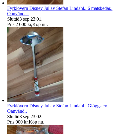
Fyrklövern Disney Jul av Stefan Lindahl.. 6 matskedar..
Oanvända..
Sluttid
3 sep 23:01
.
Pris:
2 000 kr
,
Köp nu
.
Fyrklövern Disney Jul av Stefan Lindahl.. Glöggslev..
Oanvänd..
Sluttid
3 sep 23:02
.
Pris:
900 kr
,
Köp nu
.