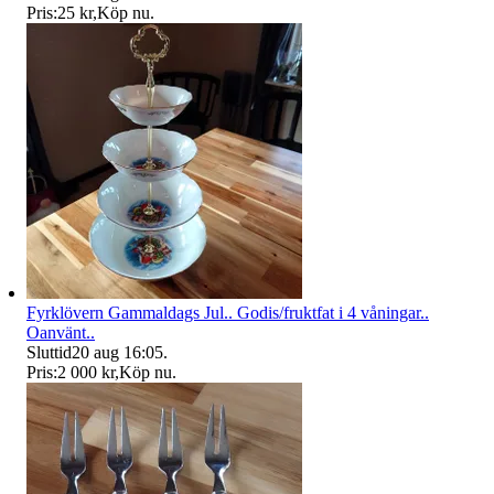
Pris:
25 kr
,
Köp nu
.
Fyrklövern Gammaldags Jul.. Godis/fruktfat i 4 våningar..
Oanvänt..
Sluttid
20 aug 16:05
.
Pris:
2 000 kr
,
Köp nu
.