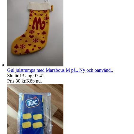
Gul julstrumpa med Marabous M på.. Ny och oanvänd..
Sluttid
13 aug 07:41
.
Pris:
30 kr
,
Köp nu
.