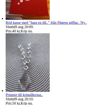
Röd kasse med "bara en till.." från Pågens gifflar.. Ny..
Sluttid
9 aug 20:09
.
Pris:
40 kr
,
Köp nu
.
Prismor till kristallkrona..
Sluttid
9 aug 20:10
.
Pris:
50 kr
,
Köp nu
.