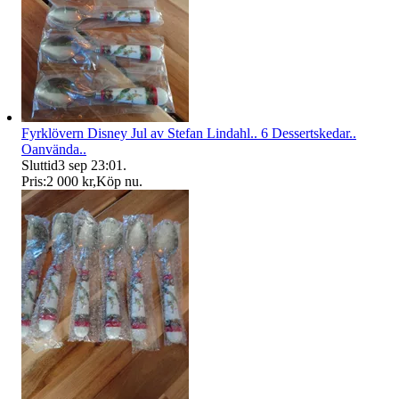
Fyrklövern Disney Jul av Stefan Lindahl.. 6 Dessertskedar..
Oanvända..
Sluttid
3 sep 23:01
.
Pris:
2 000 kr
,
Köp nu
.