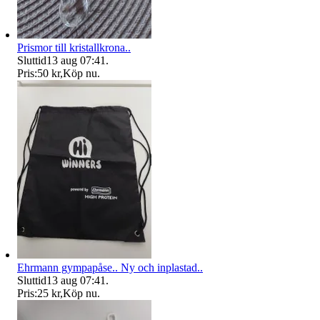
Prismor till kristallkrona..
Sluttid
13 aug 07:41
.
Pris:
50 kr
,
Köp nu
.
Ehrmann gympapåse.. Ny och inplastad..
Sluttid
13 aug 07:41
.
Pris:
25 kr
,
Köp nu
.