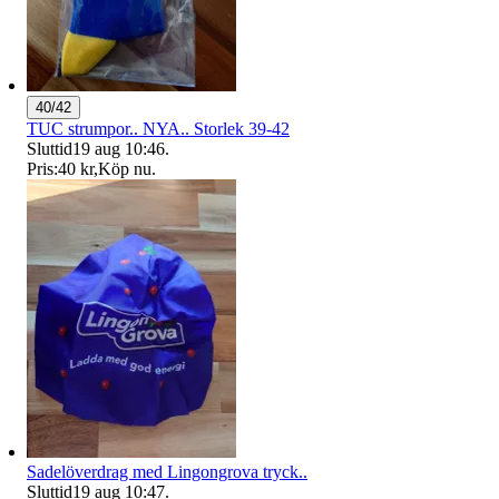
40/42
TUC strumpor.. NYA.. Storlek 39-42
Sluttid
19 aug 10:46
.
Pris:
40 kr
,
Köp nu
.
Sadelöverdrag med Lingongrova tryck..
Sluttid
19 aug 10:47
.