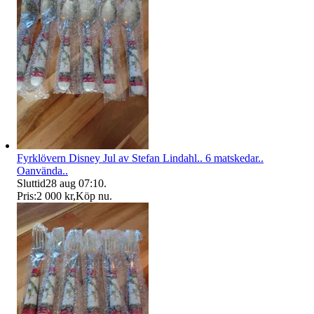
Fyrklövern Disney Jul av Stefan Lindahl.. 6 matskedar..
Oanvända..
Sluttid
28 aug 07:10
.
Pris:
2 000 kr
,
Köp nu
.