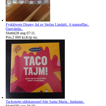
Fyrklövern Disney Jul av Stefan Lindahl.. 6 matgafflar..
Oanvända..
Sluttid
28 aug 07:11
.
Pris:
2 000 kr
,
Köp nu
.
Tackotajm sällskapsspel från Santa Maria.. Inplastat..
Sluttid
30 aug 16:10
.