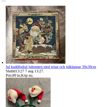
Jul kuddfodral jultomten med renar och julklappar 39x39cm
Sluttid
13:27
7 aug 13:27
.
Pris:
89 kr
,
Köp nu
.