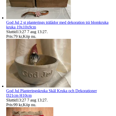
God Jul 2 st planterings trälådor med dekoration trä blomkruka
kruka 19x10x9cm
Sluttid
13:27
7 aug 13:27
.
Pris:
79 kr
,
Köp nu
.
God Jul Planteringskruka Skål Kruka och Dekorationer
D21cm H10cm
Sluttid
13:27
7 aug 13:27
.
Pris:
99 kr
,
Köp nu
.