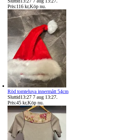
Sluttid
13:27
7 aug 13:27
.
Pris:
116 kr
,
Köp nu
.
Röd tomteluva innermått 54cm
Sluttid
13:27
7 aug 13:27
.
Pris:
45 kr
,
Köp nu
.