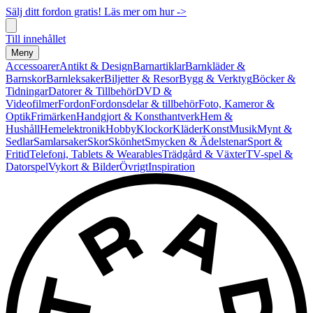
Sälj ditt fordon gratis! Läs mer om hur ->
Till innehållet
Meny
Accessoarer
Antikt & Design
Barnartiklar
Barnkläder &
Barnskor
Barnleksaker
Biljetter & Resor
Bygg & Verktyg
Böcker &
Tidningar
Datorer & Tillbehör
DVD &
Videofilmer
Fordon
Fordonsdelar & tillbehör
Foto, Kameror &
Optik
Frimärken
Handgjort & Konsthantverk
Hem &
Hushåll
Hemelektronik
Hobby
Klockor
Kläder
Konst
Musik
Mynt &
Sedlar
Samlarsaker
Skor
Skönhet
Smycken & Ädelstenar
Sport &
Fritid
Telefoni, Tablets & Wearables
Trädgård & Växter
TV-spel &
Datorspel
Vykort & Bilder
Övrigt
Inspiration