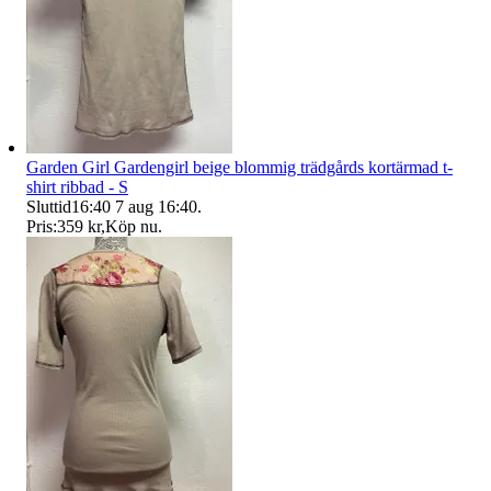
Garden Girl Gardengirl beige blommig trädgårds kortärmad t-
shirt ribbad - S
Sluttid
16:40
7 aug 16:40
.
Pris:
359 kr
,
Köp nu
.