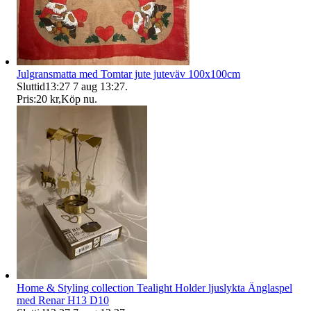
Julgransmatta med Tomtar jute juteväv 100x100cm
Sluttid
13:27
7 aug 13:27
.
Pris:
20 kr
,
Köp nu
.
Home & Styling collection Tealight Holder ljuslykta Änglaspel
med Renar H13 D10