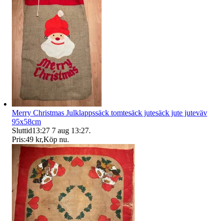
Merry Christmas Julklappssäck tomtesäck jutesäck jute juteväv
95x58cm
Sluttid
13:27
7 aug 13:27
.
Pris:
49 kr
,
Köp nu
.