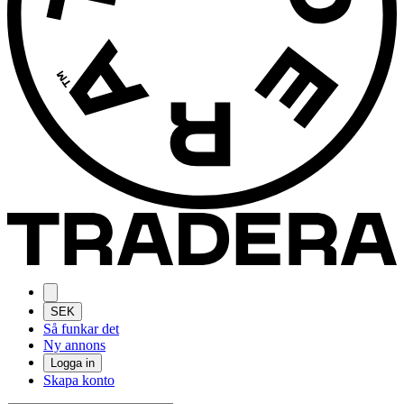
SEK
Så funkar det
Ny annons
Logga in
Skapa konto