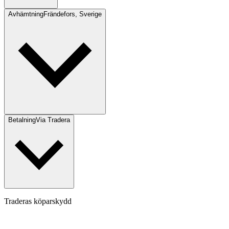
Avhämtning
Frändefors, Sverige
Betalning
Via Tradera
Traderas köparskydd