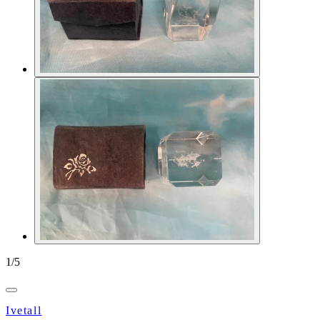
1
/
5
Ivetall