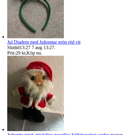
Jul Diadem med Jultomtar grön röd vit
Sluttid
13:27
7 aug 13:27
.
Pris:
29 kr
,
Köp nu
.
Jultomte mjuk mjukdjur gosedjur Juldekoration under granen