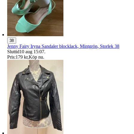
38
Jenny Fairy Iryna Sandaler blocklack, Mintgrön, Storlek 38
Sluttid
10 aug 15:07
.
Pris:
179 kr
,
Köp nu
.