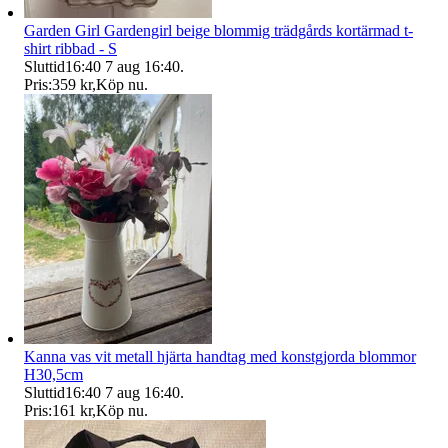
Garden Girl Gardengirl beige blommig trädgårds kortärmad t-
shirt ribbad - S
Sluttid
16:40
7 aug 16:40
.
Pris:
359 kr
,
Köp nu
.
Kanna vas vit metall hjärta handtag med konstgjorda blommor
H30,5cm
Sluttid
16:40
7 aug 16:40
.
Pris:
161 kr
,
Köp nu
.