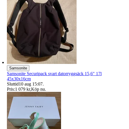
Samsonite
Samsonite Securipack svart datorryggsäck 15,6" 17l
45x30x16cm
Sluttid
10 aug 15:07
.
Pris:
1 079 kr
,
Köp nu
.