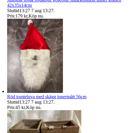
42x35x14cm
Sluttid
13:27
7 aug 13:27
.
Pris:
179 kr
,
Köp nu
.
Röd tomteluva med skägg innermått 56cm
Sluttid
13:27
7 aug 13:27
.
Pris:
45 kr
,
Köp nu
.