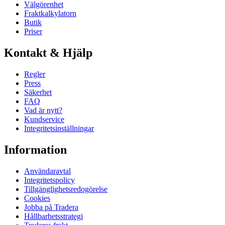
Välgörenhet
Fraktkalkylatorn
Butik
Priser
Kontakt & Hjälp
Regler
Press
Säkerhet
FAQ
Vad är nytt?
Kundservice
Integritetsinställningar
Information
Användaravtal
Integritetspolicy
Tillgänglighetsredogörelse
Cookies
Jobba på Tradera
Hållbarhetsstrategi