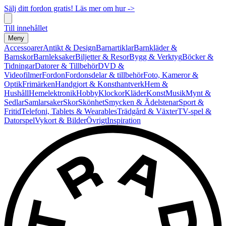
Sälj ditt fordon gratis! Läs mer om hur ->
Till innehållet
Meny
Accessoarer
Antikt & Design
Barnartiklar
Barnkläder &
Barnskor
Barnleksaker
Biljetter & Resor
Bygg & Verktyg
Böcker &
Tidningar
Datorer & Tillbehör
DVD &
Videofilmer
Fordon
Fordonsdelar & tillbehör
Foto, Kameror &
Optik
Frimärken
Handgjort & Konsthantverk
Hem &
Hushåll
Hemelektronik
Hobby
Klockor
Kläder
Konst
Musik
Mynt &
Sedlar
Samlarsaker
Skor
Skönhet
Smycken & Ädelstenar
Sport &
Fritid
Telefoni, Tablets & Wearables
Trädgård & Växter
TV-spel &
Datorspel
Vykort & Bilder
Övrigt
Inspiration