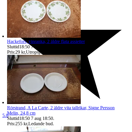
Hackefors, vinranka, 2 äldre flata assietter
Sluttid
18:50
7 aug 18:50
.
Pris:
29 kr
,
Utropspris
.
Rörstrand, A La Carte, 2 äldre vita tallrikar, Signe Persson
Melin, 24,8 cm
5.0
Sluttid
18:50
7 aug 18:50
.
Pris:
255 kr
,
Ledande bud
.