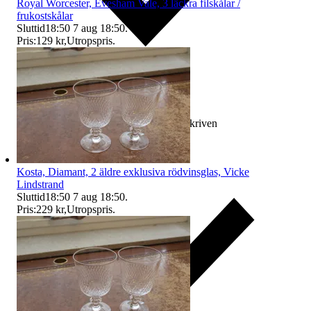
Royal Worcester, Evesham Vale, 3 läckra filskålar /
frukostskålar
Sluttid
18:50
7 aug 18:50
.
Pris:
129 kr
,
Utropspris
.
Ersättning om varan inte är som beskriven
Kosta, Diamant, 2 äldre exklusiva rödvinsglas, Vicke
Lindstrand
Sluttid
18:50
7 aug 18:50
.
Pris:
229 kr
,
Utropspris
.