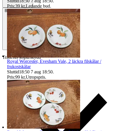
Sluttid
18:50
7 aug 18:50
.
Pris:
39 kr
,
Ledande bud
.
Betalning
Via Tradera
Traderas köparskydd
Royal Worcester, Evesham Vale, 2 läckra filskålar /
frukostskålar
Sluttid
18:50
7 aug 18:50
.
Pris:
99 kr
,
Utropspris
.