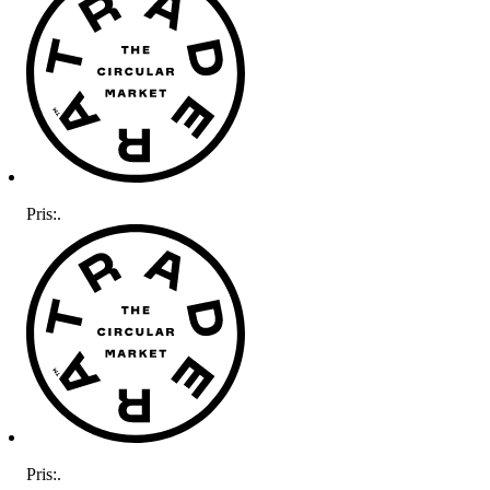
Pris:
.
Pris:
.