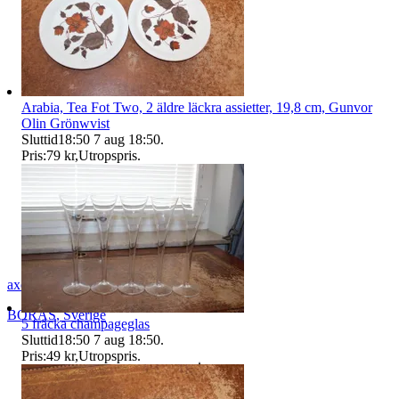
Arabia, Tea Fot Two, 2 äldre läckra assietter, 19,8 cm, Gunvor
Olin Grönwvist
Sluttid
18:50
7 aug 18:50
.
Pris:
79 kr
,
Utropspris
.
axel_42
BORÅS
,
Sverige
5 fräcka champageglas
Sluttid
18:50
7 aug 18:50
.
Pris:
49 kr
,
Utropspris
.