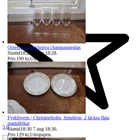
Orrefors, 4 exklusiva champagneglas
Sluttid
18:28
7 aug 18:28
.
Pris:
199 kr
,
Utropspris
.
Fyrklövern / Christineholm, Smultron, 2 läckra flata
mattallrikar
5.0
Sluttid
18:30
7 aug 18:30
.
Pris:
129 kr
,
Utropspris
.