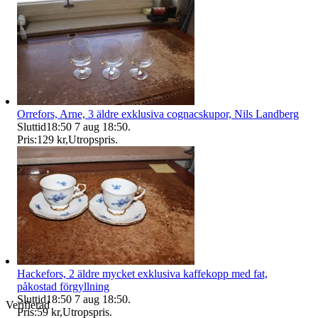
Orrefors, Arne, 3 äldre exklusiva cognacskupor, Nils Landberg
Sluttid
18:50
7 aug 18:50
.
Pris:
129 kr
,
Utropspris
.
Hackefors, 2 äldre mycket exklusiva kaffekopp med fat,
påkostad förgyllning
Sluttid
18:50
7 aug 18:50
.
Verifierad
Pris:
59 kr
,
Utropspris
.