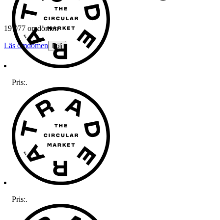
19 077 omdömen
Läs omdömen
Följ
Pris:
.
Pris:
.