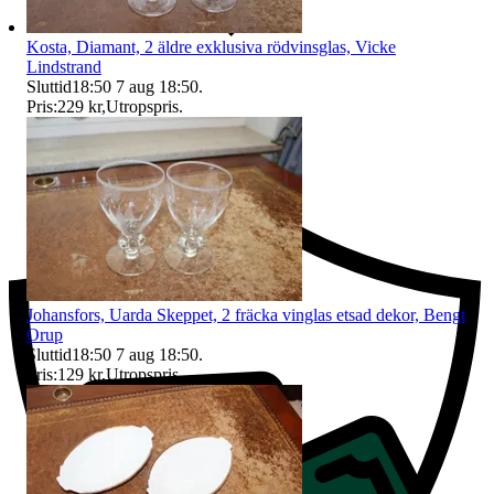
Kosta, Diamant, 2 äldre exklusiva rödvinsglas, Vicke
Lindstrand
Sluttid
18:50
7 aug 18:50
.
Pris:
229 kr
,
Utropspris
.
Ersättning om du inte får din vara
Johansfors, Uarda Skeppet, 2 fräcka vinglas etsad dekor, Bengt
Orup
Sluttid
18:50
7 aug 18:50
.
Pris:
129 kr
,
Utropspris
.