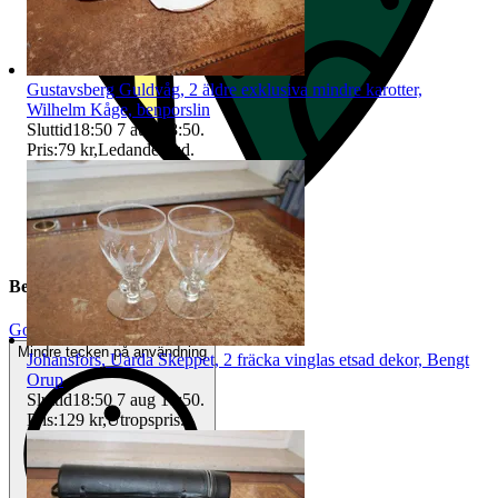
Gustavsberg Guldvåg, 2 äldre exklusiva mindre karotter,
Wilhelm Kåge, benporslin
Sluttid
18:50
7 aug 18:50
.
Pris:
79 kr
,
Ledande bud
.
Beskrivning
Gott använt skick
Mindre tecken på användning
Johansfors, Uarda Skeppet, 2 fräcka vinglas etsad dekor, Bengt
Orup
Sluttid
18:50
7 aug 18:50
.
Pris:
129 kr
,
Utropspris
.