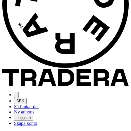
SEK
Så funkar det
Ny annons
Logga in
Skapa konto