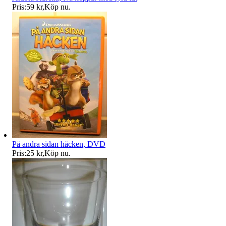
Pris:
59 kr
,
Köp nu
.
På andra sidan häcken, DVD
Pris:
25 kr
,
Köp nu
.