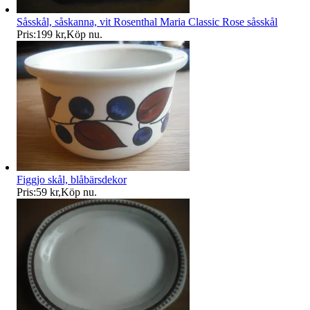
Såsskål, såskanna, vit Rosenthal Maria Classic Rose såsskål
Pris:
199 kr
,
Köp nu
.
Figgjo skål, blåbärsdekor
Pris:
59 kr
,
Köp nu
.