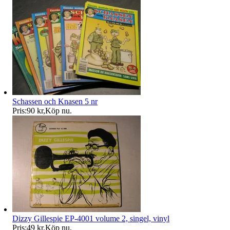
Schassen och Knasen 5 nr
Pris:
90 kr
,
Köp nu
.
Dizzy Gillespie EP-4001 volume 2, singel, vinyl
Pris:
49 kr
,
Köp nu
.