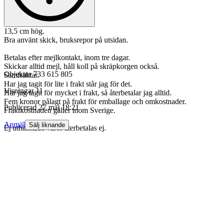
13,5 cm hög.
Bra använt skick, bruksrepor på utsidan.
Betalas efter mejlkontakt, inom tre dagar.
Skickar alltid mejl, håll koll på skräpkorgen också.
Objektnr
733 615 805
Samfraktar.
Har jag tagit för lite i frakt står jag för det.
Visningar
11
Har jag tagit för mycket i frakt, så återbetalar jag alltid.
Fem kronor pålagt på frakt för emballage och omkostnader.
Publicerad
27 maj 18:21
Fraktkostnaden gäller inom Sverige.
Anmäl
Sälj liknande
Ej uthämtade varor återbetalas ej.