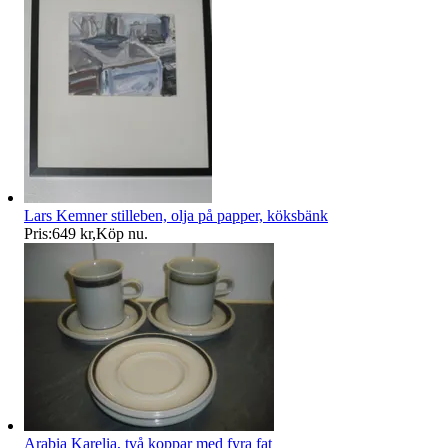
Lars Kemner stilleben, olja på papper, köksbänk
Pris:
649 kr
,
Köp nu
.
Arabia Karelia, två koppar med fyra fat