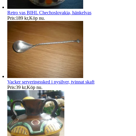
Retro vas BIHL Chechoslovakia, hänkelvas
Pris:
189 kr
,
Köp nu
.
Vacker serveringssked i nysilver, tvinnat skaft
Pris:
39 kr
,
Köp nu
.