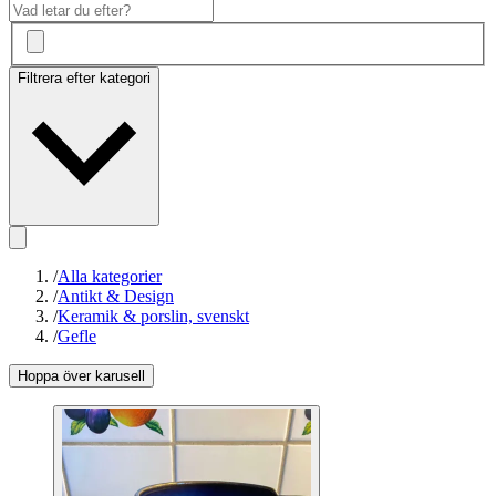
Filtrera efter kategori
/
Alla kategorier
/
Antikt & Design
/
Keramik & porslin, svenskt
/
Gefle
Hoppa över karusell