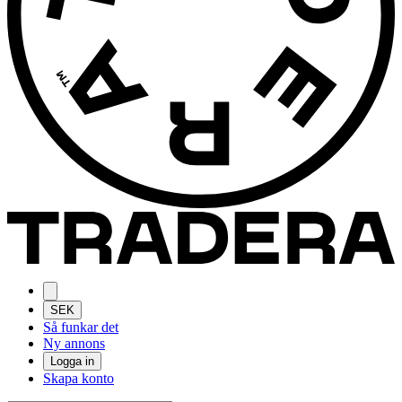
SEK
Så funkar det
Ny annons
Logga in
Skapa konto