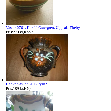
Vas nr 2761, Harald Östergren, Uppsala Ekeby
Pris:
279 kr
,
Köp nu
.
Hänkelvas, nr 3103, tysk?
Pris:
189 kr
,
Köp nu
.