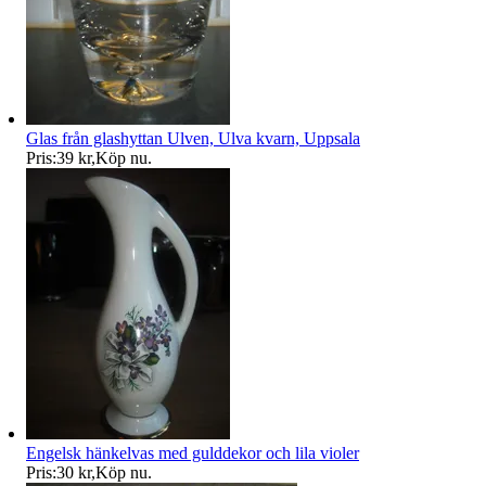
Glas från glashyttan Ulven, Ulva kvarn, Uppsala
Pris:
39 kr
,
Köp nu
.
Engelsk hänkelvas med gulddekor och lila violer
Pris:
30 kr
,
Köp nu
.