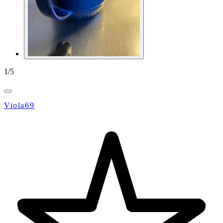
1
/
5
Viola69