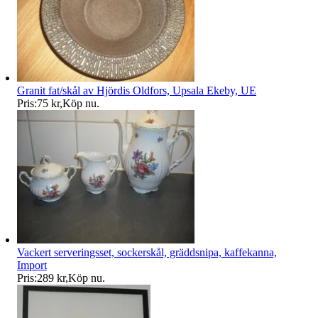
Granit fat/skål av Hjördis Oldfors, Upsala Ekeby, UE
Pris:
75 kr
,
Köp nu
.
Vackert serveringsset, sockerskål, gräddsnipa, kaffekanna,
Import
Pris:
289 kr
,
Köp nu
.