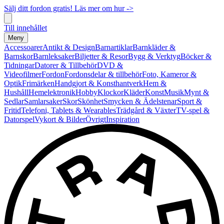
Sälj ditt fordon gratis! Läs mer om hur ->
Till innehållet
Meny
Accessoarer
Antikt & Design
Barnartiklar
Barnkläder &
Barnskor
Barnleksaker
Biljetter & Resor
Bygg & Verktyg
Böcker &
Tidningar
Datorer & Tillbehör
DVD &
Videofilmer
Fordon
Fordonsdelar & tillbehör
Foto, Kameror &
Optik
Frimärken
Handgjort & Konsthantverk
Hem &
Hushåll
Hemelektronik
Hobby
Klockor
Kläder
Konst
Musik
Mynt &
Sedlar
Samlarsaker
Skor
Skönhet
Smycken & Ädelstenar
Sport &
Fritid
Telefoni, Tablets & Wearables
Trädgård & Växter
TV-spel &
Datorspel
Vykort & Bilder
Övrigt
Inspiration