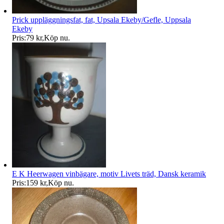
Prick uppläggningsfat, fat, Upsala Ekeby/Gefle, Uppsala
Ekeby
Pris:
79 kr
,
Köp nu
.
E K Heerwagen vinbägare, motiv Livets träd, Dansk keramik
Pris:
159 kr
,
Köp nu
.