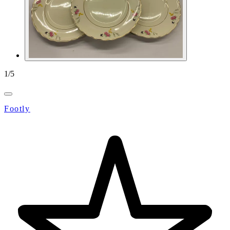
1
/
5
Footly