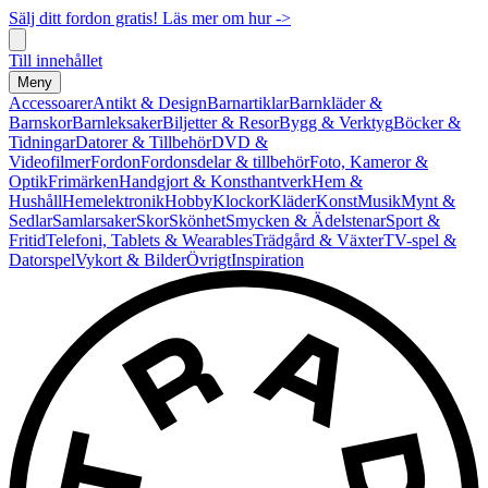
Sälj ditt fordon gratis! Läs mer om hur ->
Till innehållet
Meny
Accessoarer
Antikt & Design
Barnartiklar
Barnkläder &
Barnskor
Barnleksaker
Biljetter & Resor
Bygg & Verktyg
Böcker &
Tidningar
Datorer & Tillbehör
DVD &
Videofilmer
Fordon
Fordonsdelar & tillbehör
Foto, Kameror &
Optik
Frimärken
Handgjort & Konsthantverk
Hem &
Hushåll
Hemelektronik
Hobby
Klockor
Kläder
Konst
Musik
Mynt &
Sedlar
Samlarsaker
Skor
Skönhet
Smycken & Ädelstenar
Sport &
Fritid
Telefoni, Tablets & Wearables
Trädgård & Växter
TV-spel &
Datorspel
Vykort & Bilder
Övrigt
Inspiration