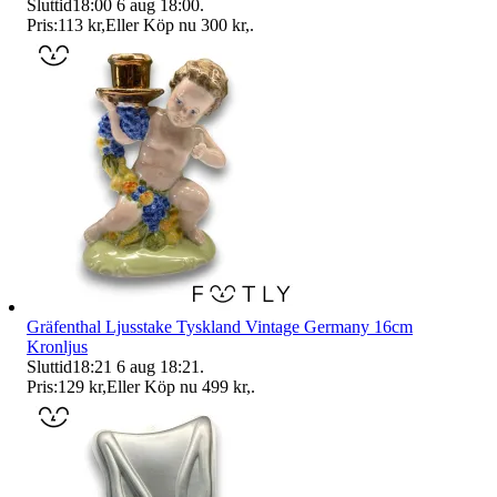
Sluttid
18:00
6 aug 18:00
.
Pris:
113 kr
,
Eller Köp nu
300 kr
,
.
Gräfenthal Ljusstake Tyskland Vintage Germany 16cm
Kronljus
Sluttid
18:21
6 aug 18:21
.
Pris:
129 kr
,
Eller Köp nu
499 kr
,
.