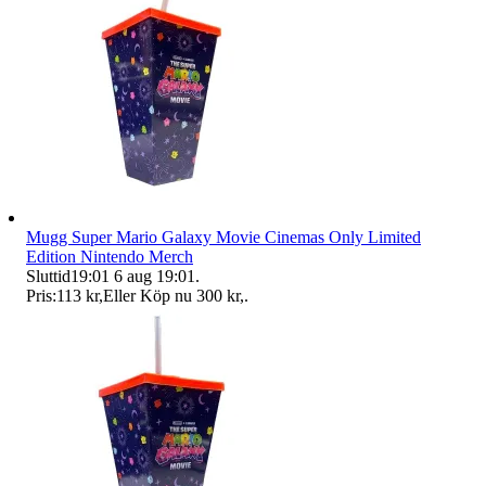
Mugg Super Mario Galaxy Movie Cinemas Only Limited
Edition Nintendo Merch
Sluttid
19:01
6 aug 19:01
.
Pris:
113 kr
,
Eller Köp nu
300 kr
,
.