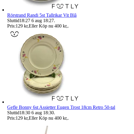
Rörstrand Randi 5st Tallrikar Vit Blå
Sluttid
18:27
6 aug 18:27
.
Pris:
129 kr
,
Eller Köp nu
400 kr
,
.
Gefle Bonny 6st Assietter Eugen Trost 18cm Retro 50-tal
Sluttid
18:30
6 aug 18:30
.
Pris:
129 kr
,
Eller Köp nu
400 kr
,
.