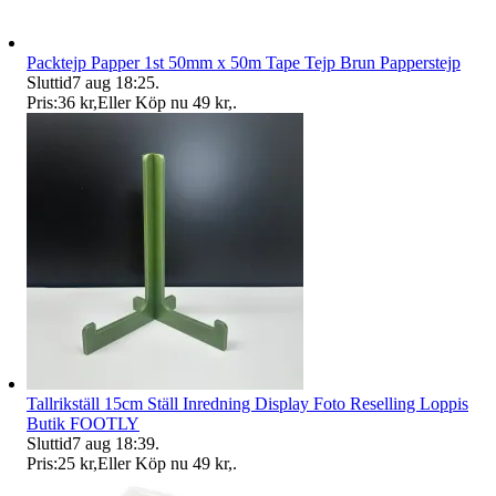
Packtejp Papper 1st 50mm x 50m Tape Tejp Brun Papperstejp
Sluttid
7 aug 18:25
.
Pris:
36 kr
,
Eller Köp nu
49 kr
,
.
Tallrikställ 15cm Ställ Inredning Display Foto Reselling Loppis
Butik FOOTLY
Sluttid
7 aug 18:39
.
Pris:
25 kr
,
Eller Köp nu
49 kr
,
.