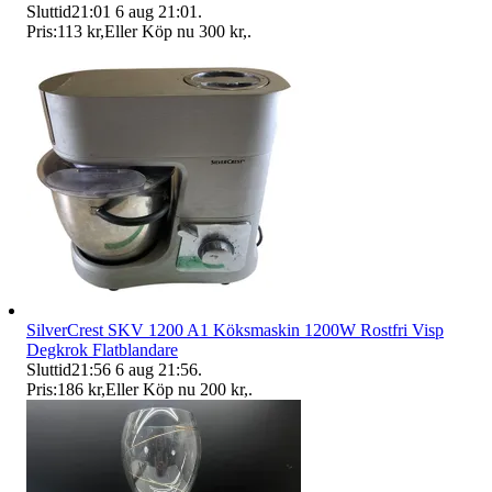
Sluttid
21:01
6 aug 21:01
.
Pris:
113 kr
,
Eller Köp nu
300 kr
,
.
SilverCrest SKV 1200 A1 Köksmaskin 1200W Rostfri Visp
Degkrok Flatblandare
Sluttid
21:56
6 aug 21:56
.
Pris:
186 kr
,
Eller Köp nu
200 kr
,
.