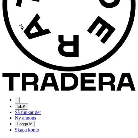
SEK
Så funkar det
Ny annons
Logga in
Skapa konto