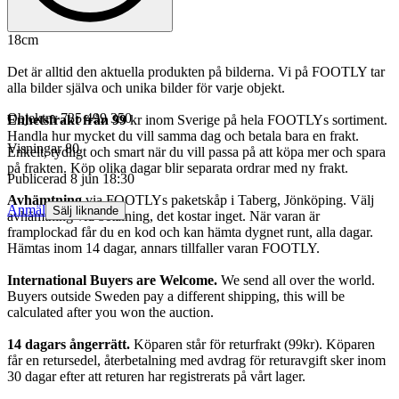
18cm
Det är alltid den aktuella produkten på bilderna. Vi på FOOTLY tar
alla bilder själva och unika bilder för varje objekt.
Objektnr
735 499 350
Enhetsfrakt från 99
kr inom Sverige på hela FOOTLYs sortiment.
Handla hur mycket du vill samma dag och betala bara en frakt.
Visningar
80
Enkelt, tydligt och smart när du vill passa på att köpa mer och spara
på frakten. Köp olika dagar blir separata ordrar med ny frakt.
Publicerad
8 jun 18:30
Avhämtning
via FOOTLYs paketskåp i Taberg, Jönköping. Välj
Anmäl
Sälj liknande
avhämtning vid betalning, det kostar inget. När varan är
framplockad får du en kod och kan hämta dygnet runt, alla dagar.
Hämtas inom 14 dagar, annars tillfaller varan FOOTLY.
International Buyers are Welcome.
We send all over the world.
Buyers outside Sweden pay a different shipping, this will be
calculated after you won the auction.
14 dagars ångerrätt.
Köparen står för returfrakt (99kr). Köparen
får en retursedel, återbetalning med avdrag för returavgift sker inom
30 dagar efter att returen har registrerats på vårt lager.