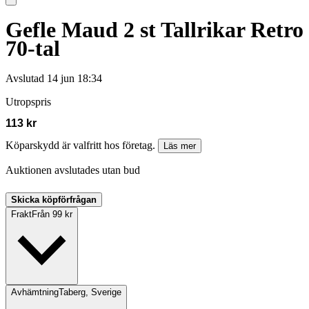
Gefle Maud 2 st Tallrikar Retro
70-tal
Avslutad
14 jun 18:34
Utropspris
113 kr
Köparskydd är valfritt hos företag.
Läs mer
Auktionen avslutades utan bud
Skicka köpförfrågan
Frakt
Från 99 kr
Avhämtning
Taberg, Sverige