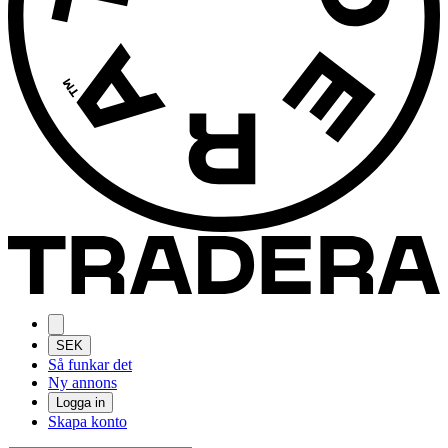
SEK
Så funkar det
Ny annons
Logga in
Skapa konto