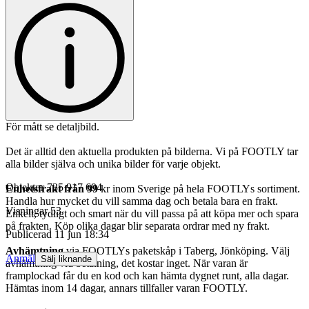
För mått se detaljbild.
Det är alltid den aktuella produkten på bilderna. Vi på FOOTLY tar
alla bilder själva och unika bilder för varje objekt.
Objektnr
735 917 694
Enhetsfrakt från 99
kr inom Sverige på hela FOOTLYs sortiment.
Handla hur mycket du vill samma dag och betala bara en frakt.
Visningar
53
Enkelt, tydligt och smart när du vill passa på att köpa mer och spara
på frakten. Köp olika dagar blir separata ordrar med ny frakt.
Publicerad
11 jun 18:34
Avhämtning
via FOOTLYs paketskåp i Taberg, Jönköping. Välj
Anmäl
Sälj liknande
avhämtning vid betalning, det kostar inget. När varan är
framplockad får du en kod och kan hämta dygnet runt, alla dagar.
Hämtas inom 14 dagar, annars tillfaller varan FOOTLY.