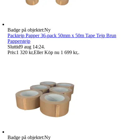
Badge på objektet:
Ny
Packtejp Papper 36-pack 50mm x 50m Tape Tejp Brun
Papperstejp
Sluttid
9 aug 14:24
.
Pris:
1 320 kr
,
Eller Köp nu
1 699 kr
,
.
Badge på objektet:
Ny