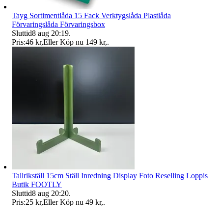
Tayg Sortimentlåda 15 Fack Verktygslåda Plastlåda
Förvaringslåda Förvaringsbox
Sluttid
8 aug 20:19
.
Pris:
46 kr
,
Eller Köp nu
149 kr
,
.
Tallrikställ 15cm Ställ Inredning Display Foto Reselling Loppis
Butik FOOTLY
Sluttid
8 aug 20:20
.
Pris:
25 kr
,
Eller Köp nu
49 kr
,
.