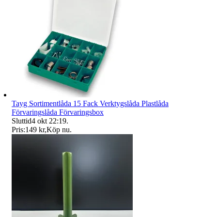
Tayg Sortimentlåda 15 Fack Verktygslåda Plastlåda
Förvaringslåda Förvaringsbox
Sluttid
4 okt 22:19
.
Pris:
149 kr
,
Köp nu
.