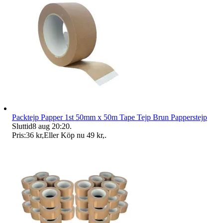
Packtejp Papper 1st 50mm x 50m Tape Tejp Brun Papperstejp
Sluttid
8 aug 20:20
.
Pris:
36 kr
,
Eller Köp nu
49 kr
,
.