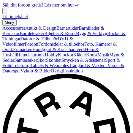
Sälj ditt fordon gratis! Läs mer om hur ->
Till innehållet
Meny
Accessoarer
Antikt & Design
Barnartiklar
Barnkläder &
Barnskor
Barnleksaker
Biljetter & Resor
Bygg & Verktyg
Böcker &
Tidningar
Datorer & Tillbehör
DVD &
Videofilmer
Fordon
Fordonsdelar & tillbehör
Foto, Kameror &
Optik
Frimärken
Handgjort & Konsthantverk
Hem &
Hushåll
Hemelektronik
Hobby
Klockor
Kläder
Konst
Musik
Mynt &
Sedlar
Samlarsaker
Skor
Skönhet
Smycken & Ädelstenar
Sport &
Fritid
Telefoni, Tablets & Wearables
Trädgård & Växter
TV-spel &
Datorspel
Vykort & Bilder
Övrigt
Inspiration