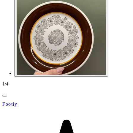
1
/
4
Footly