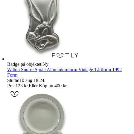
Badge på objektet:
Ny
Wilton Snurre Sprätt Aluminiumform Vintage Tårtform 1992
Form
Sluttid
10 aug 18:24
.
Pris:
123 kr
,
Eller Köp nu
400 kr
,
.