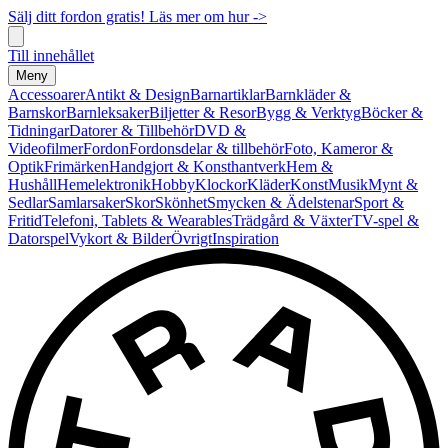
Sälj ditt fordon gratis! Läs mer om hur ->
Till innehållet
Meny
Accessoarer
Antikt & Design
Barnartiklar
Barnkläder &
Barnskor
Barnleksaker
Biljetter & Resor
Bygg & Verktyg
Böcker &
Tidningar
Datorer & Tillbehör
DVD &
Videofilmer
Fordon
Fordonsdelar & tillbehör
Foto, Kameror &
Optik
Frimärken
Handgjort & Konsthantverk
Hem &
Hushåll
Hemelektronik
Hobby
Klockor
Kläder
Konst
Musik
Mynt &
Sedlar
Samlarsaker
Skor
Skönhet
Smycken & Ädelstenar
Sport &
Fritid
Telefoni, Tablets & Wearables
Trädgård & Växter
TV-spel &
Datorspel
Vykort & Bilder
Övrigt
Inspiration