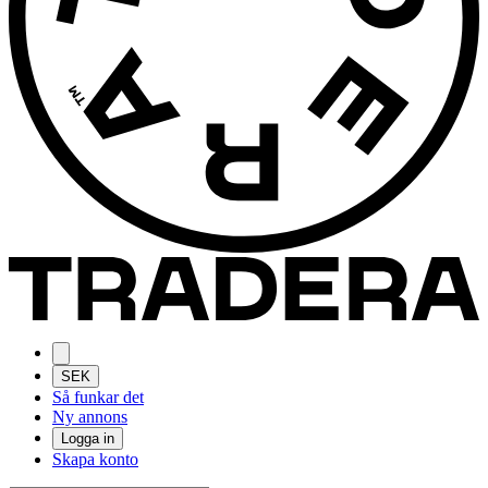
SEK
Så funkar det
Ny annons
Logga in
Skapa konto