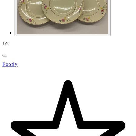
1
/
5
Footly