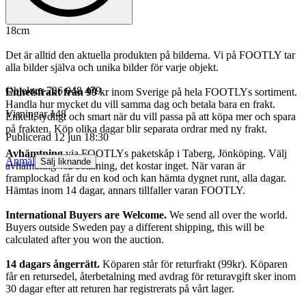
18cm
Det är alltid den aktuella produkten på bilderna. Vi på FOOTLY tar
alla bilder själva och unika bilder för varje objekt.
Objektnr
736 048 479
Enhetsfrakt från 99
kr inom Sverige på hela FOOTLYs sortiment.
Handla hur mycket du vill samma dag och betala bara en frakt.
Visningar
148
Enkelt, tydligt och smart när du vill passa på att köpa mer och spara
på frakten. Köp olika dagar blir separata ordrar med ny frakt.
Publicerad
12 jun 18:30
Avhämtning
via FOOTLYs paketskåp i Taberg, Jönköping. Välj
Anmäl
Sälj liknande
avhämtning vid betalning, det kostar inget. När varan är
framplockad får du en kod och kan hämta dygnet runt, alla dagar.
Hämtas inom 14 dagar, annars tillfaller varan FOOTLY.
International Buyers are Welcome.
We send all over the world.
Buyers outside Sweden pay a different shipping, this will be
calculated after you won the auction.
14 dagars ångerrätt.
Köparen står för returfrakt (99kr). Köparen
får en retursedel, återbetalning med avdrag för returavgift sker inom
30 dagar efter att returen har registrerats på vårt lager.