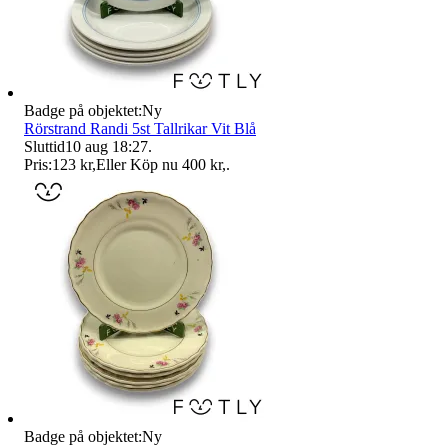
Badge på objektet:
Ny
Rörstrand Randi 5st Tallrikar Vit Blå
Sluttid
10 aug 18:27
.
Pris:
123 kr
,
Eller Köp nu
400 kr
,
.
Badge på objektet:
Ny