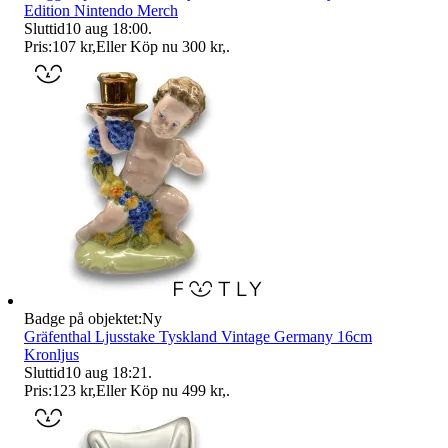
Edition Nintendo Merch
Sluttid
10 aug 18:00
.
Pris:
107 kr
,
Eller Köp nu
300 kr
,
.
Badge på objektet:
Ny
Gräfenthal Ljusstake Tyskland Vintage Germany 16cm
Kronljus
Sluttid
10 aug 18:21
.
Pris:
123 kr
,
Eller Köp nu
499 kr
,
.