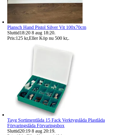
Plansch Hand Pistol Silver Vit 100x70cm
Sluttid
18:20
8 aug 18:20
.
Pris:
125 kr
,
Eller Köp nu
500 kr
,
.
Tayg Sortimentlåda 15 Fack Verktygslåda Plastlåda
Förvaringslåda Förvaringsbox
Sluttid
20:19
8 aug 20:19
.