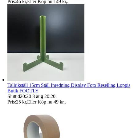
Pris:
46 kr
,
Eller Köp nu
149 kr
,
.
Tallrikställ 15cm Ställ Inredning Display Foto Reselling Loppis
Butik FOOTLY
Sluttid
20:20
8 aug 20:20
.
Pris:
25 kr
,
Eller Köp nu
49 kr
,
.