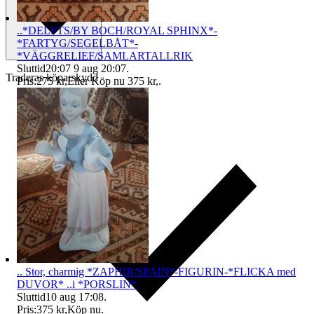
..*DELFTS/BY BOCH/ROYAL SPHINX*-
*FARTYG/SEGELBÅT*-
*VÄGGRELIEF/SAMLARTALLRIK
Sluttid
20:07
9 aug 20:07
.
Traderas köparskydd
Pris:
275 kr
,
Eller Köp nu
375 kr
,
.
.. Stor, charmig *ZAPHIR/SPAIN*-FIGURIN-*FLICKA med
DUVOR* ..i *PORSLIN*
Sluttid
10 aug 17:08
.
Pris:
375 kr
,
Köp nu
.