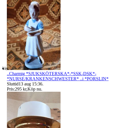
Verifierad
..Charmig *SJUKSKÖTERSKA*-*SSK-DSK*-
*NURSE/KRANKENSCHWESTER* ..i *PORSLIN*
Sluttid
13 aug 15:36
.
Pris:
295 kr
,
Köp nu
.