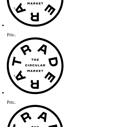
Pris:
.
Pris:
.