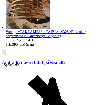
Vintage *TAKLAMPA*-*TAIBA* -9326-/Falkenberg
belysning/AB Falkenbergs Belysning
Sluttid
15 aug 14:37
.
Pris:
395 kr
,
Köp nu
.
Andra har även tittat på
Visa alla
Toppsäljare