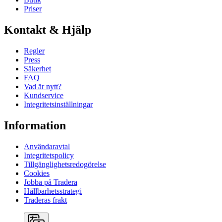
Priser
Kontakt & Hjälp
Regler
Press
Säkerhet
FAQ
Vad är nytt?
Kundservice
Integritetsinställningar
Information
Användaravtal
Integritetspolicy
Tillgänglighetsredogörelse
Cookies
Jobba på Tradera
Hållbarhetsstrategi
Traderas frakt