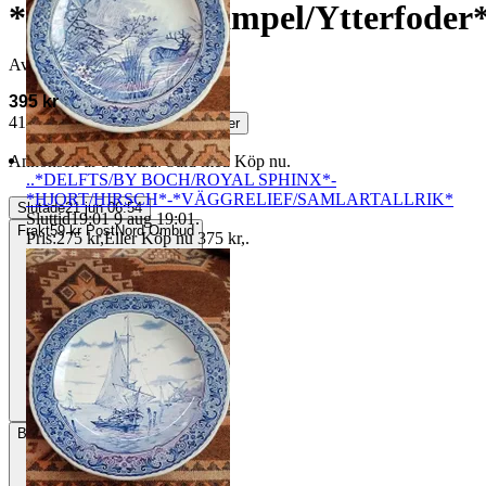
*Ampel/Blomampel/Ytterfoder
Avslutad
21 jun 06:54
395 kr
417 kr med köparskydd.
Läs mer
Annonsen är avslutad. Såld med Köp nu.
..*DELFTS/BY BOCH/ROYAL SPHINX*-
*HJORT/HIRSCH*-*VÄGGRELIEF/SAMLARTALLRIK*
Slutade
21 jun 06:54
Sluttid
19:01
9 aug 19:01
.
Frakt
59 kr PostNord Ombud
Pris:
275 kr
,
Eller Köp nu
375 kr
,
.
Betalning
Via Tradera