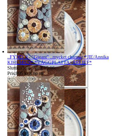
..FYND !! - "Gigant" ..mycket charmig *JIE/Annika
KIHLMAN*-*VÄGGPLATTA/-RELIEF*
Sluttid
15:16
9 aug 15:16
.
Pris:
895 kr
,
Köp nu
.