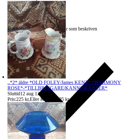
Ersättning om varan inte är som beskriven
..*2* äldre *OLD FOLEY/James KENT*-*HARMONY
ROSE*-*TILLBRINGARE/KANNOR-VASER*
Sluttid
12 aug 13:25
.
Pris:
225 kr
,
Eller Köp nu
295 kr
,
.