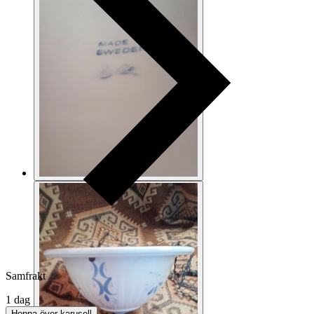
Samfrakt
1 dag
Hoppa över karusell