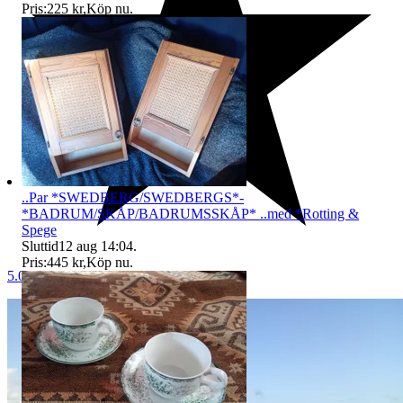
Pris:
225 kr
,
Köp nu
.
..Par *SWEDBERG/SWEDBERGS*-
*BADRUM/SKÅP/BADRUMSSKÅP* ..med *Rotting &
Spege
Sluttid
12 aug 14:04
.
Pris:
445 kr
,
Köp nu
.
5.0