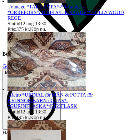
..Vintage *TAKLAMPA*-*6-kantig*-
*ORREFORS/VITRIKA/LIKNANDE*"HOLLYWOOD
REGE
Sluttid
12 aug 13:30
.
Pris:
375 kr
,
Köp nu
.
Beskrivning
Gott använt skick
Mindre tecken på användning
..Retro *URINAL för MÄN & POTTA för
KVINNOR/BARN i GLAS*-
*GURINFLASKA*/KISSFLASK
Sluttid
12 aug 13:30
.
Pris:
195 kr
,
Köp nu
.
Här säljs..