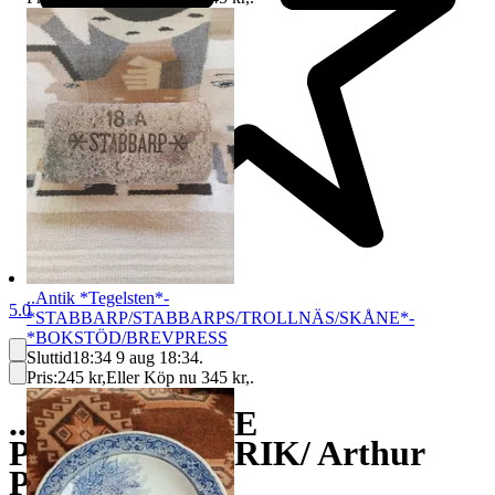
..Antik *Tegelsten*-
5.0
*STABBARP/STABBARPS/TROLLNÄS/SKÅNE*-
*BOKSTÖD/BREVPRESS
Sluttid
18:34
9 aug 18:34
.
Pris:
245 kr
,
Eller Köp nu
345 kr
,
.
..Äldre *GEFLE
PORSLINFABRIK/ Arthur
PERCY*-