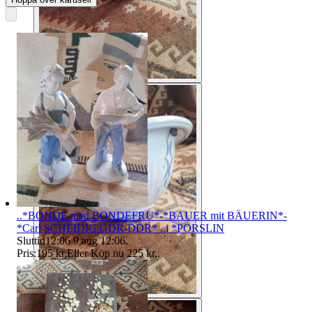
..*BONDE med BONDEFRU*-*BAUER mit BÄUERIN*-
*Carl SCHEIDIG/GDR-DDR* ..i *PORSLIN
Sluttid
12:06
9 aug 12:06
.
Pris:
195 kr
,
Eller Köp nu
225 kr
,
.