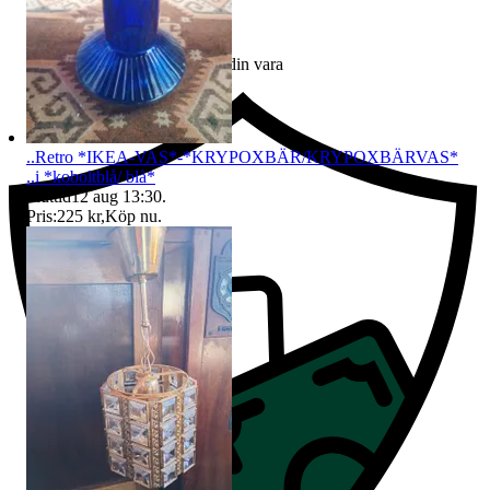
Ersättning om du inte får din vara
..Retro *IKEA-VAS*-*KRYPOXBÄR/KRYPOXBÄRVAS*
..i *koboltblå/ blå*
Sluttid
12 aug 13:30
.
Pris:
225 kr
,
Köp nu
.