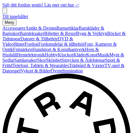
Sälj ditt fordon gratis! Läs mer om hur ->
Till innehållet
Meny
Accessoarer
Antikt & Design
Barnartiklar
Barnkläder &
Barnskor
Barnleksaker
Biljetter & Resor
Bygg & Verktyg
Böcker &
Tidningar
Datorer & Tillbehör
DVD &
Videofilmer
Fordon
Fordonsdelar & tillbehör
Foto, Kameror &
Optik
Frimärken
Handgjort & Konsthantverk
Hem &
Hushåll
Hemelektronik
Hobby
Klockor
Kläder
Konst
Musik
Mynt &
Sedlar
Samlarsaker
Skor
Skönhet
Smycken & Ädelstenar
Sport &
Fritid
Telefoni, Tablets & Wearables
Trädgård & Växter
TV-spel &
Datorspel
Vykort & Bilder
Övrigt
Inspiration