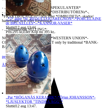
- ..Jag söker enbart s e r i ö s a *SPEKULANTER*
- ..Jag ansvarar tyvärr i n t e för *DISTRIBUTÖRENs*-,
*FRAKTBOLAGETs*- och/ eller *OMBUDETs*- skador/
..*2* äldre *H. BEQUET/QUAREGNON*-*PORCELAINE
hanteringar och/ eller förseningar
de BRUXELLES*--*KANNOR-VASER*
Sluttid
12 aug 13:44
.
- ..*International SELLING*:
Pris:
295 kr
,
Eller Köp nu
395 kr
,
.
NO *PAYSON*-/ *PAYEX*-/ *WESTERN UNION*-
COOPERATION- ..*PAYMENT only by traditional *BANK-
BANK*- Money Transfer
peters-private
ÄNGELHOLM
,
Sverige
..Par *HÖGANÄS KERAMIK*-*Örjan JOHANSSON*-
*LJUSLYKTOR "TINDRA ÄGG"*
Sluttid
12 aug 13:47
.