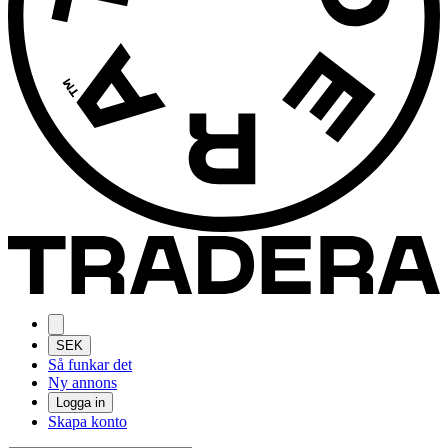
SEK
Så funkar det
Ny annons
Logga in
Skapa konto