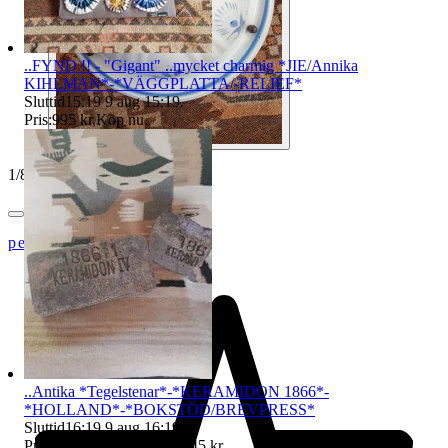
..FYND !! - "Gigant" ..mycket charmig *JIE/Annika
KIHLMAN*-*VÄGGPLATTA/-RELIEF*
Sluttid
15:19
9 aug 15:19
.
Pris:
995 kr
,
Köp nu
.
1
/
8
peters-private
..Antika *Tegelstenar*-*KERAMIDON 1866*-
*HOLLAND*-*BOKSTÖD/BREVPRESS*
Sluttid
16:19
9 aug 16:19
.
Pris:
245 kr
,
Eller Köp nu
345 kr
,
.