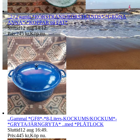
..2+2 gamla *RÖRSTRAND/RÖRSTRANDS*-*GRÖNA
ANNA*-*KOPPAR på FAT*
Sluttid
12 aug 14:12
.
Pris:
245 kr
,
Köp nu
.
..Gammal *GF8*-*8-Liters-KOCKUMS/KOCKUM*-
*GRYTA/JÄRNGRYTA* ..med *PLÅTLOCK
Sluttid
12 aug 16:49
.
Pris:
445 kr
,
Köp nu
.