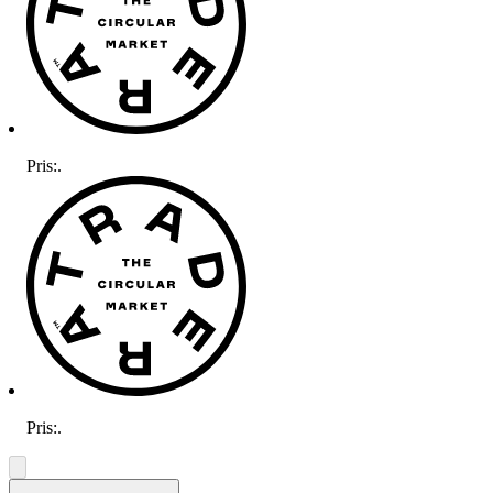
Pris:
.
Pris:
.