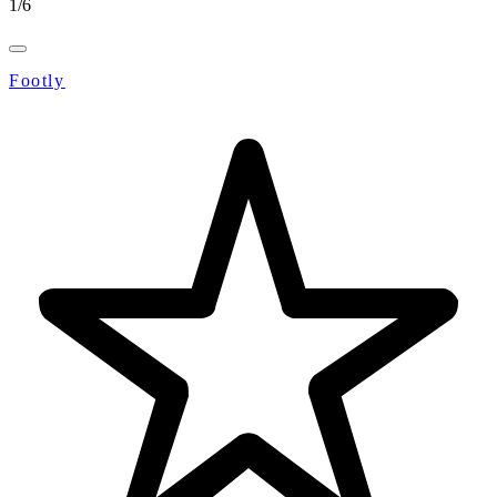
1
/
6
Footly