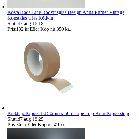
Kosta Boda Line Rödvinsglas Design Anna Ehrner Vintage
Konstglas Glas Rödvin
Sluttid
7 aug 16:18
.
Pris:
132 kr
,
Eller Köp nu
350 kr
,
.
Packtejp Papper 1st 50mm x 50m Tape Tejp Brun Papperstejp
Sluttid
7 aug 18:25
.
Pris:
36 kr
,
Eller Köp nu
49 kr
,
.