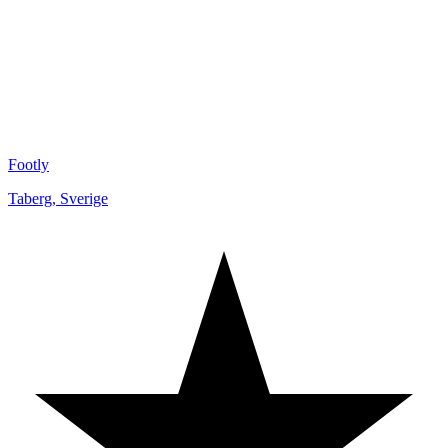
Footly
Taberg
,
Sverige