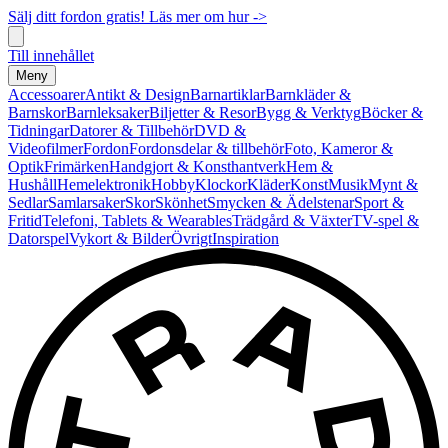
Sälj ditt fordon gratis! Läs mer om hur ->
Till innehållet
Meny
Accessoarer
Antikt & Design
Barnartiklar
Barnkläder &
Barnskor
Barnleksaker
Biljetter & Resor
Bygg & Verktyg
Böcker &
Tidningar
Datorer & Tillbehör
DVD &
Videofilmer
Fordon
Fordonsdelar & tillbehör
Foto, Kameror &
Optik
Frimärken
Handgjort & Konsthantverk
Hem &
Hushåll
Hemelektronik
Hobby
Klockor
Kläder
Konst
Musik
Mynt &
Sedlar
Samlarsaker
Skor
Skönhet
Smycken & Ädelstenar
Sport &
Fritid
Telefoni, Tablets & Wearables
Trädgård & Växter
TV-spel &
Datorspel
Vykort & Bilder
Övrigt
Inspiration