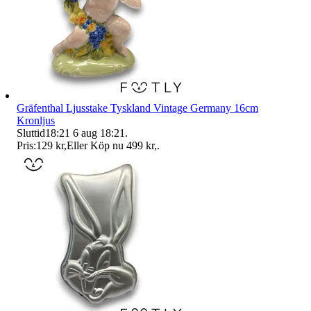
Gräfenthal Ljusstake Tyskland Vintage Germany 16cm
Kronljus
Sluttid
18:21
6 aug 18:21
.
Pris:
129 kr
,
Eller Köp nu
499 kr
,
.