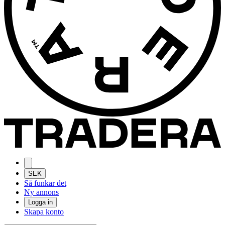
SEK
Så funkar det
Ny annons
Logga in
Skapa konto