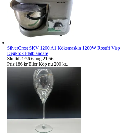
SilverCrest SKV 1200 A1 Köksmaskin 1200W Rostfri Visp
Degkrok Flatblandare
Sluttid
21:56
6 aug 21:56
.
Pris:
186 kr
,
Eller Köp nu
200 kr
,
.