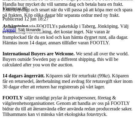
Handla hur mycket du vill samma dag och betala bara en frakt.
Visningar
80
Enkelt, tydligt och smart när du vill passa på att köpa mer och spara
på frakten. Köp olika dagar blir separata ordrar med ny frakt.
Publicerad
12 jun 18:27
Avhämtning
via FOOTLYs paketskåp i Taberg, Jönköping. Välj
Anmäl
Sälj liknande
avhämtning vid betalning, det kostar inget. När varan är
framplockad får du en kod och kan hämta dygnet runt, alla dagar.
Hämtas inom 14 dagar, annars tillfaller varan FOOTLY.
International Buyers are Welcome.
We send all over the world.
Buyers outside Sweden pay a different shipping, this will be
calculated after you won the auction.
14 dagars ångerrätt.
Köparen står för returfrakt (99kr). Köparen
får en retursedel, återbetalning med avdrag för returavgift sker inom
30 dagar efter att returen har registrerats på vårt lager.
FOOTLY
säljer smidigt prylar åt privatpersoner, företag &
välgörenhetsorganisationer. Genom att handla av oss på FOOTLY
bidrar du till att återanvända eller använda redan producerade saker.
Tillsammans kan vi minska vårt ekologiska fotavtryck.