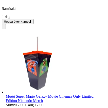
Samfrakt
1 dag
Hoppa över karusell
Mugg Super Mario Galaxy Movie Cinemas Only Limited
Edition Nintendo Merch
Sluttid
17:00
6 aug 17:00
.