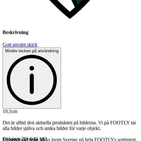
Beskrivning
Gott använt skick
Mindre tecken på användning
19,5cm
Det är alltid den aktuella produkten på bilderna. Vi på FOOTLY tar
alla bilder själva och unika bilder för varje objekt.
Objektnr
736 048 122
Enhetsfrakt från 99
kr inom Sverige på hela FOOTLYs sortiment.