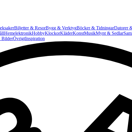
eksaker
Biljetter & Resor
Bygg & Verktyg
Böcker & Tidningar
Datorer &
ll
Hemelektronik
Hobby
Klockor
Kläder
Konst
Musik
Mynt & Sedlar
Saml
 Bilder
Övrigt
Inspiration