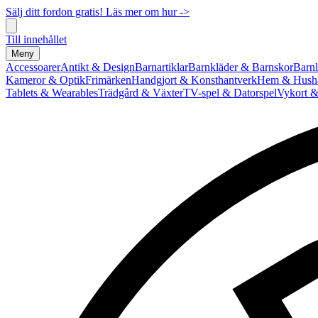
Sälj ditt fordon gratis! Läs mer om hur ->
Till innehållet
Meny
Accessoarer
Antikt & Design
Barnartiklar
Barnkläder & Barnskor
Barnl
Kameror & Optik
Frimärken
Handgjort & Konsthantverk
Hem & Hushå
Tablets & Wearables
Trädgård & Växter
TV-spel & Datorspel
Vykort &