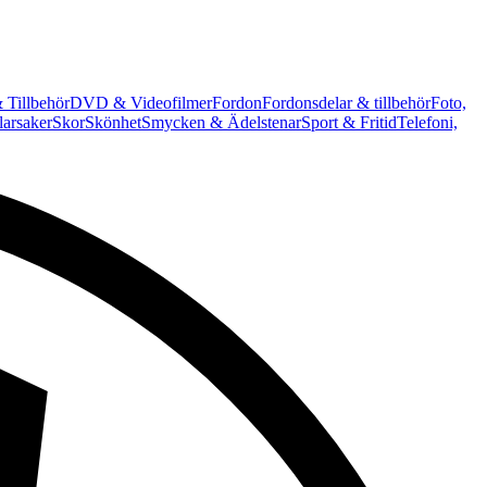
 Tillbehör
DVD & Videofilmer
Fordon
Fordonsdelar & tillbehör
Foto,
arsaker
Skor
Skönhet
Smycken & Ädelstenar
Sport & Fritid
Telefoni,