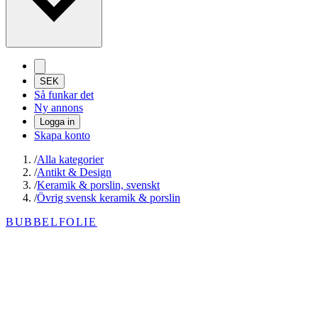
SEK
Så funkar det
Ny annons
Logga in
Skapa konto
/
Alla kategorier
/
Antikt & Design
/
Keramik & porslin, svenskt
/
Övrig svensk keramik & porslin
BUBBELFOLIE