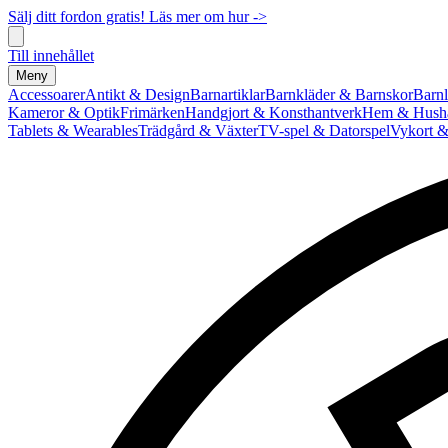
Sälj ditt fordon gratis! Läs mer om hur ->
Till innehållet
Meny
Accessoarer
Antikt & Design
Barnartiklar
Barnkläder & Barnskor
Barnl
Kameror & Optik
Frimärken
Handgjort & Konsthantverk
Hem & Hushå
Tablets & Wearables
Trädgård & Växter
TV-spel & Datorspel
Vykort &