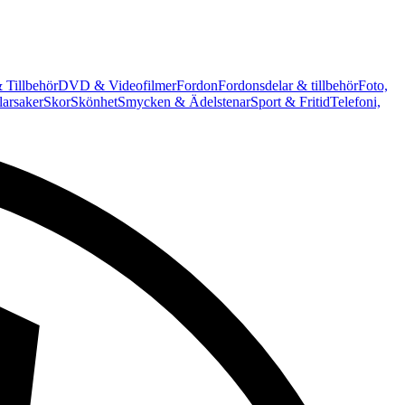
 Tillbehör
DVD & Videofilmer
Fordon
Fordonsdelar & tillbehör
Foto,
arsaker
Skor
Skönhet
Smycken & Ädelstenar
Sport & Fritid
Telefoni,