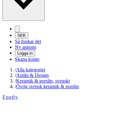
SEK
Så funkar det
Ny annons
Logga in
Skapa konto
/
Alla kategorier
/
Antikt & Design
/
Keramik & porslin, svenskt
/
Övrig svensk keramik & porslin
Footly