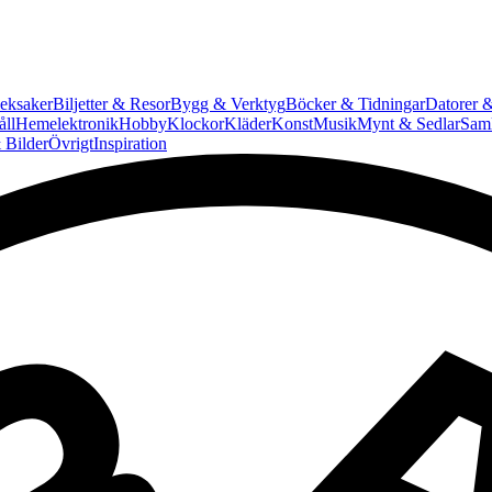
eksaker
Biljetter & Resor
Bygg & Verktyg
Böcker & Tidningar
Datorer &
ll
Hemelektronik
Hobby
Klockor
Kläder
Konst
Musik
Mynt & Sedlar
Saml
 Bilder
Övrigt
Inspiration