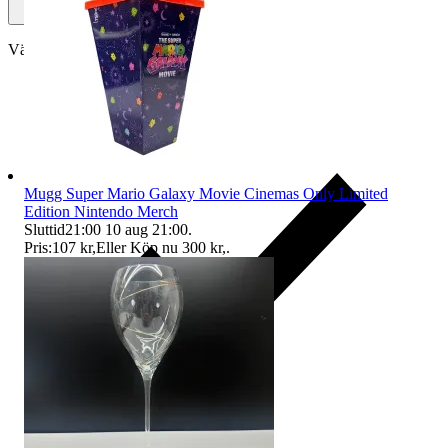
Välj till köparskydd
Mugg Super Mario Galaxy Movie Cinemas Only Limited
Edition Nintendo Merch
Sluttid
21:00
10 aug 21:00
.
Pris:
107 kr
,
Eller Köp nu
300 kr
,
.