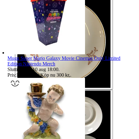
Mugg Super Mario Galaxy Movie Cinemas Only Limited
Edition Nintendo Merch
Sluttid
18:00
10 aug 18:00
.
Pris:
107 kr
,
Eller Köp nu
300 kr
,
.