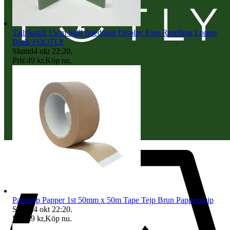
Tallrikställ 15cm Ställ Inredning Display Foto Reselling Loppis
Butik FOOTLY
Sluttid
4 okt 22:20
.
Pris:
49 kr
,
Köp nu
.
Packtejp Papper 1st 50mm x 50m Tape Tejp Brun Papperstejp
Sluttid
4 okt 22:20
.
Pris:
49 kr
,
Köp nu
.