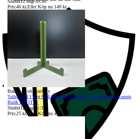
Sluttid
12 aug 10:30
.
Pris:
46 kr
,
Eller Köp nu
149 kr
,
.
Badge på objektet:
Ny
Tallrikställ 15cm Ställ Inredning Display Foto Reselling Loppis
Butik FOOTLY
Sluttid
12 aug 11:30
.
Pris:
25 kr
,
Eller Köp nu
49 kr
,
.