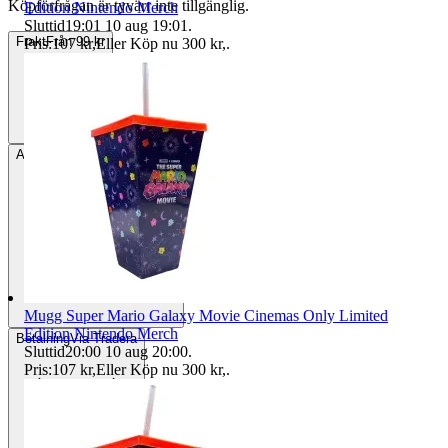
Köpförfrågan är tyvärr inte tillgänglig.
Edition Nintendo Merch
Sluttid
19:01
10 aug 19:01
.
Frakt
Från 99 kr
Pris:
107 kr
,
Eller Köp nu
300 kr
,
.
Avhämtning
Taberg, Sverige
Mugg Super Mario Galaxy Movie Cinemas Only Limited
Edition Nintendo Merch
Betalning
Via Tradera
Sluttid
20:00
10 aug 20:00
.
Pris:
107 kr
,
Eller Köp nu
300 kr
,
.