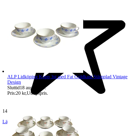
ALP Lidköping Kopp 3st med Fat Guldkant Stämplad Vintage
Design
Sluttid
18 aug 21:59
.
Pris:
20 kr
,
Utropspris
.
140 525 omdömen
Läs omdömen
Följ