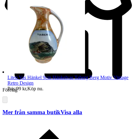
Liten Vas Hänkel 9cm Hänkelvas Taberg Berg Motiv Vintage
Retro Design
Pris:
99 kr
,
Köp nu
.
Företag
Mer från samma butik
Visa alla