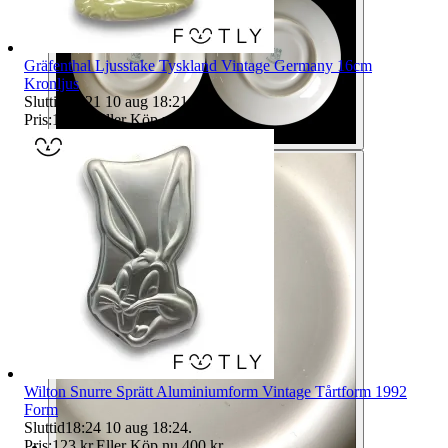
Gräfenthal Ljusstake Tyskland Vintage Germany 16cm
Kronljus
Sluttid
18:21
10 aug 18:21
.
Pris:
123 kr
,
Eller Köp nu
499 kr
,
.
Wilton Snurre Sprätt Aluminiumform Vintage Tårtform 1992
Form
Sluttid
18:24
10 aug 18:24
.
Pris:
123 kr
,
Eller Köp nu
400 kr
,
.