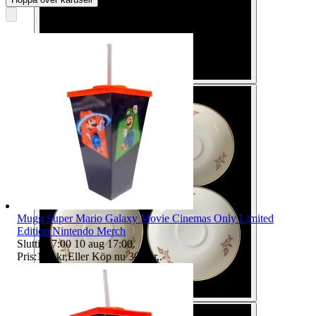
Mugg Super Mario Galaxy Movie Cinemas Only Limited
Edition Nintendo Merch
Sluttid
17:00
10 aug 17:00
.
Pris:
107 kr
,
Eller Köp nu
300 kr
,
.