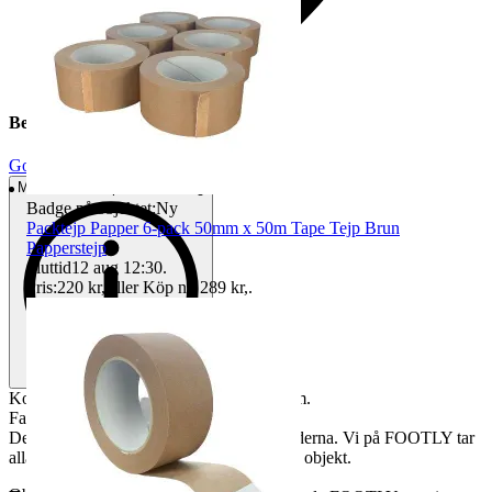
Beskrivning
Gott använt skick
Mindre tecken på användning
Badge på objektet:
Ny
Packtejp Papper 6-pack 50mm x 50m Tape Tejp Brun
Papperstejp
Sluttid
12 aug 12:30
.
Pris:
220 kr
,
Eller Köp nu
289 kr
,
.
Kopp, höjd ca: 5 cm och diameter ca: 9 cm.
Fat, diameter ca: 14 cm.
Det är alltid den aktuella produkten på bilderna. Vi på FOOTLY tar
alla bilder själva och unika bilder för varje objekt.