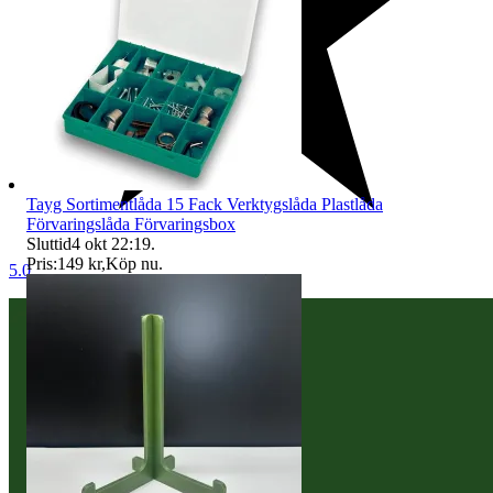
Tayg Sortimentlåda 15 Fack Verktygslåda Plastlåda
Förvaringslåda Förvaringsbox
Sluttid
4 okt 22:19
.
Pris:
149 kr
,
Köp nu
.
5.0