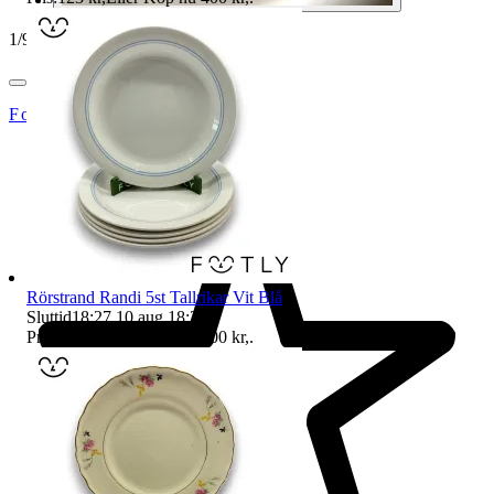
1
/
9
Footly
Rörstrand Randi 5st Tallrikar Vit Blå
Sluttid
18:27
10 aug 18:27
.
Pris:
123 kr
,
Eller Köp nu
400 kr
,
.