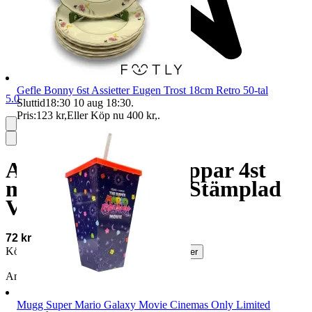
Gefle Bonny 6st Assietter Eugen Trost 18cm Retro 50-tal
5.0
Sluttid
18:30
10 aug 18:30
.
Pris:
123 kr
,
Eller Köp nu
400 kr
,
.
ALP Lidköping Koppar 4st
med Fat Guldkant Stämplad
Vintage Design
72 kr
Köparskydd är valfritt hos företag.
Läs mer
Annonsen är avslutad
Mugg Super Mario Galaxy Movie Cinemas Only Limited