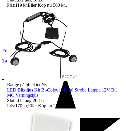
Pris:
119 kr
,
Eller Köp nu
500 kr
,
.
Footly
Taberg
,
Sverige
Badge på objektet:
Ny
LED Blixtljus Kit Bi-Colour Modul Strobe Lampa 12V Bil
MC Varningsljus
Sluttid
12 aug 20:11
.
Pris:
170 kr
,
Eller Köp nu
200 kr
,
.