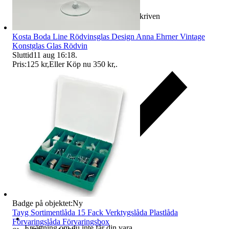
Ersättning om varan inte är som beskriven
Kosta Boda Line Rödvinsglas Design Anna Ehrner Vintage
Konstglas Glas Rödvin
Sluttid
11 aug 16:18
.
Pris:
125 kr
,
Eller Köp nu
350 kr
,
.
Badge på objektet:
Ny
Tayg Sortimentlåda 15 Fack Verktygslåda Plastlåda
Förvaringslåda Förvaringsbox
Ersättning om du inte får din vara