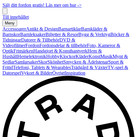
Sälj ditt fordon gratis! Läs mer om hur ->
Till innehållet
Meny
Accessoarer
Antikt & Design
Barnartiklar
Barnkläder &
Barnskor
Barnleksaker
Biljetter & Resor
Bygg & Verktyg
Böcker &
Tidningar
Datorer & Tillbehör
DVD &
Videofilmer
Fordon
Fordonsdelar & tillbehör
Foto, Kameror &
Optik
Frimärken
Handgjort & Konsthantverk
Hem &
Hushåll
Hemelektronik
Hobby
Klockor
Kläder
Konst
Musik
Mynt &
Sedlar
Samlarsaker
Skor
Skönhet
Smycken & Ädelstenar
Sport &
Fritid
Telefoni, Tablets & Wearables
Trädgård & Växter
TV-spel &
Datorspel
Vykort & Bilder
Övrigt
Inspiration