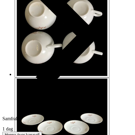
Samfrakt
1 dag
Hoppa över karusell