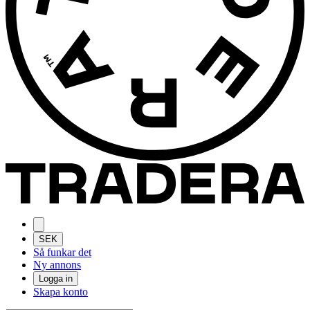
SEK
Så funkar det
Ny annons
Logga in
Skapa konto