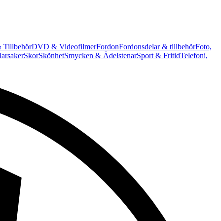
 Tillbehör
DVD & Videofilmer
Fordon
Fordonsdelar & tillbehör
Foto,
arsaker
Skor
Skönhet
Smycken & Ädelstenar
Sport & Fritid
Telefoni,