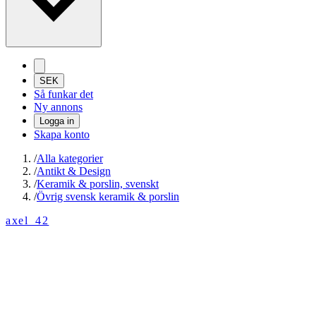
SEK
Så funkar det
Ny annons
Logga in
Skapa konto
/
Alla kategorier
/
Antikt & Design
/
Keramik & porslin, svenskt
/
Övrig svensk keramik & porslin
axel_42