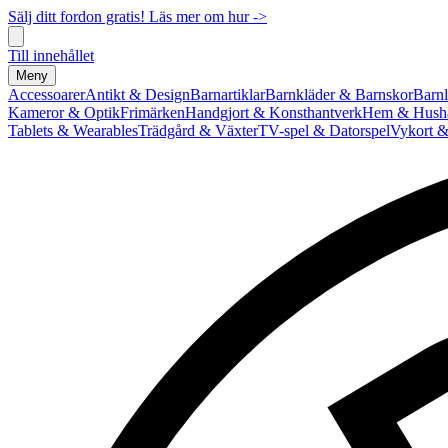
Sälj ditt fordon gratis! Läs mer om hur ->
Till innehållet
Meny
Accessoarer
Antikt & Design
Barnartiklar
Barnkläder & Barnskor
Barnl
Kameror & Optik
Frimärken
Handgjort & Konsthantverk
Hem & Hushå
Tablets & Wearables
Trädgård & Växter
TV-spel & Datorspel
Vykort &