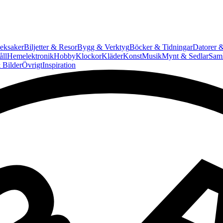
eksaker
Biljetter & Resor
Bygg & Verktyg
Böcker & Tidningar
Datorer &
ll
Hemelektronik
Hobby
Klockor
Kläder
Konst
Musik
Mynt & Sedlar
Saml
 Bilder
Övrigt
Inspiration