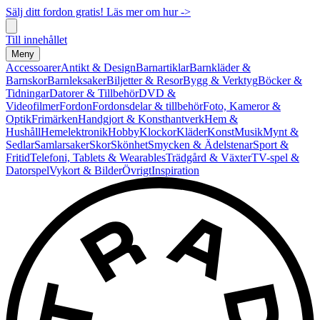
Sälj ditt fordon gratis! Läs mer om hur ->
Till innehållet
Meny
Accessoarer
Antikt & Design
Barnartiklar
Barnkläder &
Barnskor
Barnleksaker
Biljetter & Resor
Bygg & Verktyg
Böcker &
Tidningar
Datorer & Tillbehör
DVD &
Videofilmer
Fordon
Fordonsdelar & tillbehör
Foto, Kameror &
Optik
Frimärken
Handgjort & Konsthantverk
Hem &
Hushåll
Hemelektronik
Hobby
Klockor
Kläder
Konst
Musik
Mynt &
Sedlar
Samlarsaker
Skor
Skönhet
Smycken & Ädelstenar
Sport &
Fritid
Telefoni, Tablets & Wearables
Trädgård & Växter
TV-spel &
Datorspel
Vykort & Bilder
Övrigt
Inspiration