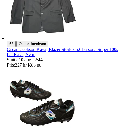
|
52
Oscar Jacobson
Oscar Jacobson Kavaj Blazer Storlek 52 Lessona Super 100s
Ull Kavaj Svart
Sluttid
10 aug 22:44
.
Pris:
227 kr
,
Köp nu
.