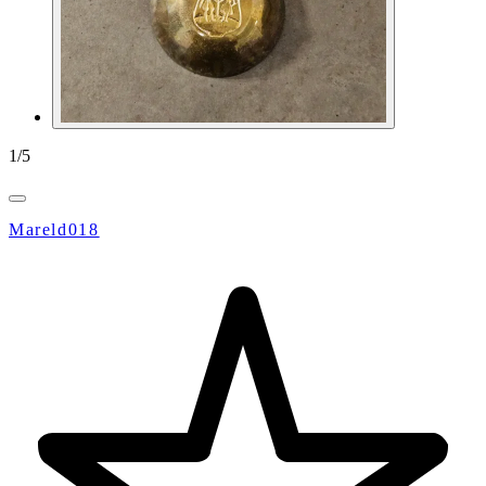
1
/
5
Mareld018