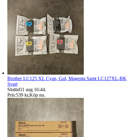
Brother LC125 XL Cyan, Gul, Magenta Samt LC127XL-BK
Svart
Sluttid
11 aug 16:44
.
Pris:
539 kr
,
Köp nu
.