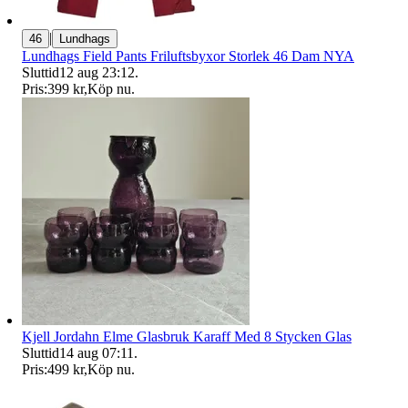
|
46
Lundhags
Lundhags Field Pants Friluftsbyxor Storlek 46 Dam NYA
Sluttid
12 aug 23:12
.
Pris:
399 kr
,
Köp nu
.
Kjell Jordahn Elme Glasbruk Karaff Med 8 Stycken Glas
Sluttid
14 aug 07:11
.
Pris:
499 kr
,
Köp nu
.