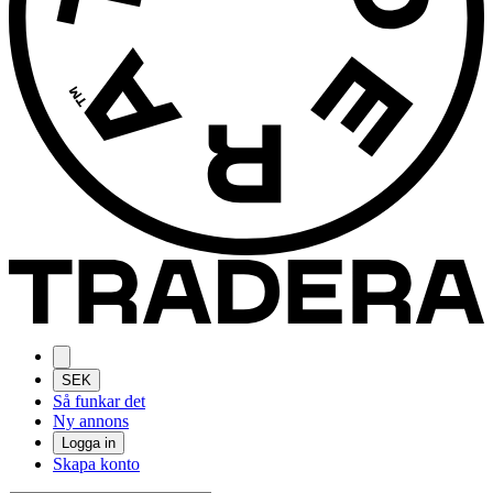
SEK
Så funkar det
Ny annons
Logga in
Skapa konto