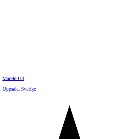
Mareld018
Uppsala
,
Sverige