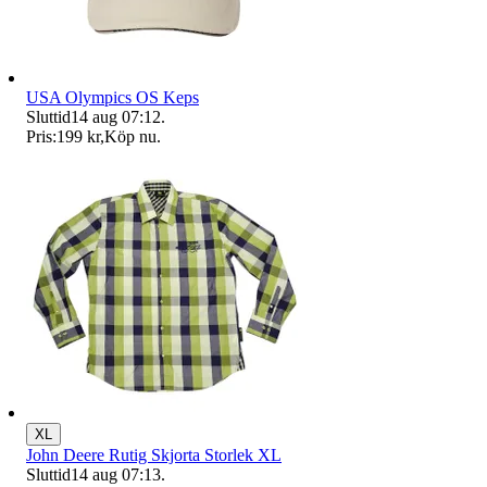
USA Olympics OS Keps
Sluttid
14 aug 07:12
.
Pris:
199 kr
,
Köp nu
.
XL
John Deere Rutig Skjorta Storlek XL
Sluttid
14 aug 07:13
.