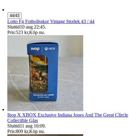
44/43
Lotto Fg Fotbollsskor Vintage Storlek 43 / 44
Sluttid
10 aug 22:45
.
Pris:
523 kr
,
Köp nu
.
Ihop X XBOX Exclusive Indiana Jones And The Great CIircle
Collectible Glas
Sluttid
11 aug 16:09
.
Pris:
809 kr
,
Köp nu
.