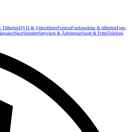
 Tillbehör
DVD & Videofilmer
Fordon
Fordonsdelar & tillbehör
Foto,
arsaker
Skor
Skönhet
Smycken & Ädelstenar
Sport & Fritid
Telefoni,