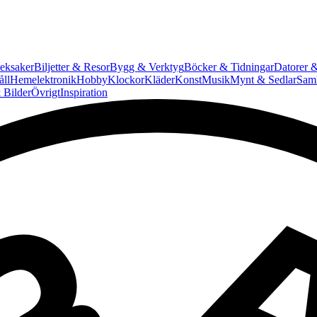
eksaker
Biljetter & Resor
Bygg & Verktyg
Böcker & Tidningar
Datorer &
ll
Hemelektronik
Hobby
Klockor
Kläder
Konst
Musik
Mynt & Sedlar
Saml
 Bilder
Övrigt
Inspiration