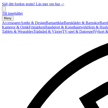
Sälj ditt fordon gratis! Läs mer om hur ->
Till innehållet
Meny
Accessoarer
Antikt & Design
Barnartiklar
Barnkläder & Barnskor
Barnl
Kameror & Optik
Frimärken
Handgjort & Konsthantverk
Hem & Hushå
Tablets & Wearables
Trädgård & Växter
TV-spel & Datorspel
Vykort &