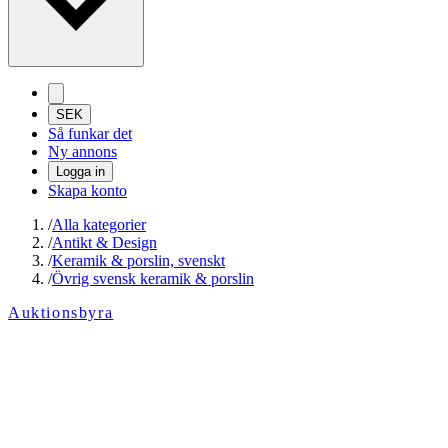
SEK
Så funkar det
Ny annons
Logga in
Skapa konto
/
Alla kategorier
/
Antikt & Design
/
Keramik & porslin, svenskt
/
Övrig svensk keramik & porslin
Auktionsbyra