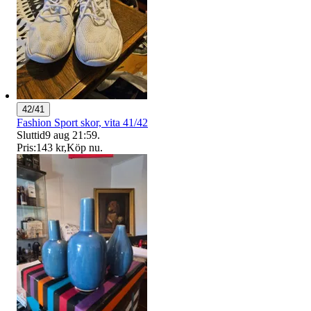
42/41
Fashion Sport skor, vita 41/42
Sluttid
9 aug 21:59
.
Pris:
143 kr
,
Köp nu
.