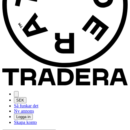
SEK
Så funkar det
Ny annons
Logga in
Skapa konto