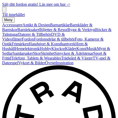
Sälj ditt fordon gratis! Läs mer om hur ->
Till innehållet
Meny
Accessoarer
Antikt & Design
Barnartiklar
Barnkläder &
Barnskor
Barnleksaker
Biljetter & Resor
Bygg & Verktyg
Böcker &
Tidningar
Datorer & Tillbehör
DVD &
Videofilmer
Fordon
Fordonsdelar & tillbehör
Foto, Kameror &
Optik
Frimärken
Handgjort & Konsthantverk
Hem &
Hushåll
Hemelektronik
Hobby
Klockor
Kläder
Konst
Musik
Mynt &
Sedlar
Samlarsaker
Skor
Skönhet
Smycken & Ädelstenar
Sport &
Fritid
Telefoni, Tablets & Wearables
Trädgård & Växter
TV-spel &
Datorspel
Vykort & Bilder
Övrigt
Inspiration