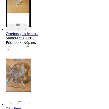
Orrefors glas fem st .
Sluttid
9 aug 22:01
.
Pris:
400 kr
,
Köp nu
.
Glas figur