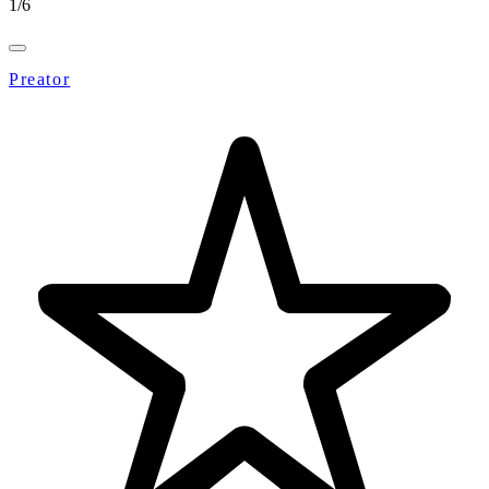
1
/
6
Preator