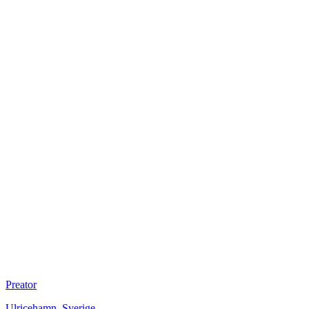
Preator
Ulricehamn
,
Sverige