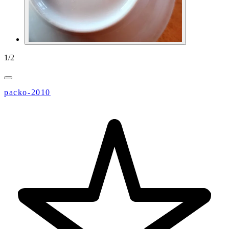
1
/
2
packo-2010