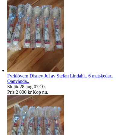
Fyrklövern Disney Jul av Stefan Lindahl.. 6 matskedar..
Oanvända..
Sluttid
28 aug 07:10
.
Pris:
2 000 kr
,
Köp nu
.