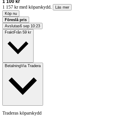
1 100 kr
1 157 kr med köparskydd.
Läs mer
Köp nu
Föreslå pris
Avslutas
6 sep 10:23
Frakt
Från 59 kr
Betalning
Via Tradera
Traderas köparskydd