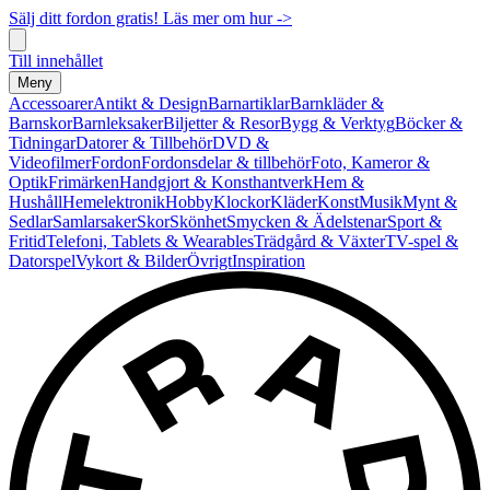
Sälj ditt fordon gratis! Läs mer om hur ->
Till innehållet
Meny
Accessoarer
Antikt & Design
Barnartiklar
Barnkläder &
Barnskor
Barnleksaker
Biljetter & Resor
Bygg & Verktyg
Böcker &
Tidningar
Datorer & Tillbehör
DVD &
Videofilmer
Fordon
Fordonsdelar & tillbehör
Foto, Kameror &
Optik
Frimärken
Handgjort & Konsthantverk
Hem &
Hushåll
Hemelektronik
Hobby
Klockor
Kläder
Konst
Musik
Mynt &
Sedlar
Samlarsaker
Skor
Skönhet
Smycken & Ädelstenar
Sport &
Fritid
Telefoni, Tablets & Wearables
Trädgård & Växter
TV-spel &
Datorspel
Vykort & Bilder
Övrigt
Inspiration