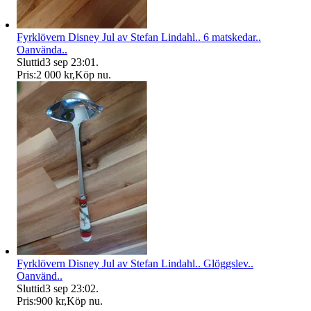
Fyrklövern Disney Jul av Stefan Lindahl.. 6 matskedar..
Oanvända..
Sluttid
3 sep 23:01
.
Pris:
2 000 kr
,
Köp nu
.
Fyrklövern Disney Jul av Stefan Lindahl.. Glöggslev..
Oanvänd..
Sluttid
3 sep 23:02
.
Pris:
900 kr
,
Köp nu
.