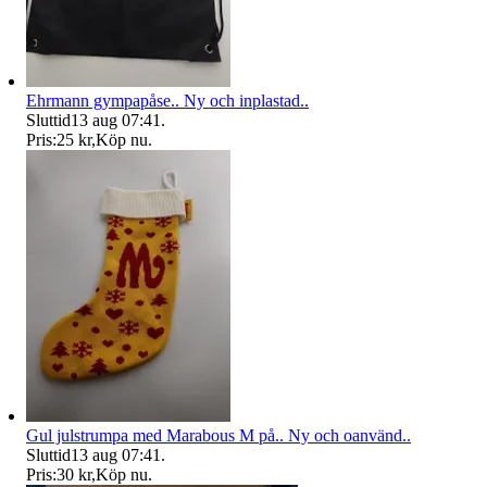
Ehrmann gympapåse.. Ny och inplastad..
Sluttid
13 aug 07:41
.
Pris:
25 kr
,
Köp nu
.
Gul julstrumpa med Marabous M på.. Ny och oanvänd..
Sluttid
13 aug 07:41
.
Pris:
30 kr
,
Köp nu
.