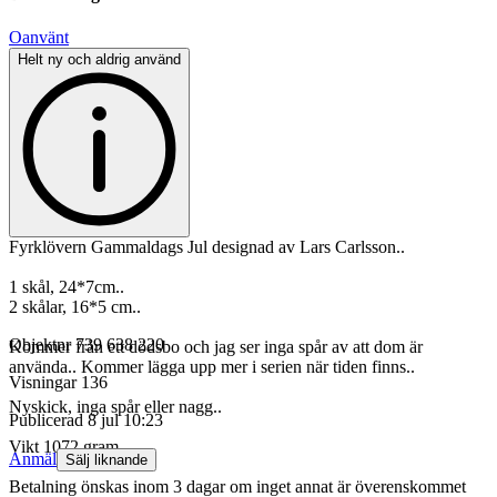
Oanvänt
Helt ny och aldrig använd
Fyrklövern Gammaldags Jul designad av Lars Carlsson..
1 skål, 24*7cm..
2 skålar, 16*5 cm..
Objektnr
739 638 220
Kommer från ett dödsbo och jag ser inga spår av att dom är
använda.. Kommer lägga upp mer i serien när tiden finns..
Visningar
136
Nyskick, inga spår eller nagg..
Publicerad
8 jul 10:23
Vikt 1072 gram
Anmäl
Sälj liknande
Betalning önskas inom 3 dagar om inget annat är överenskommet