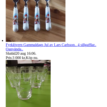
Fyrklövern Gammaldags Jul av Lars Carlsson.. 4 sillgafflar..
Oanvända..
Sluttid
20 aug 16:06
.
Pris:
3 000 kr
,
Köp nu
.