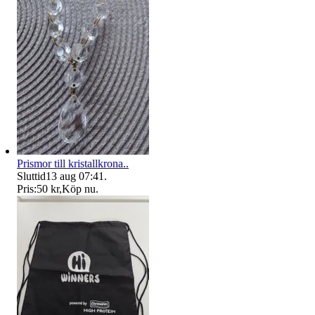
Prismor till kristallkrona..
Sluttid
13 aug 07:41
.
Pris:
50 kr
,
Köp nu
.