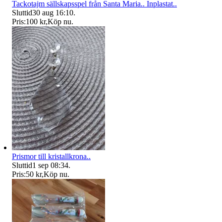
Tackotajm sällskapsspel från Santa Maria.. Inplastat..
Sluttid
30 aug 16:10
.
Pris:
100 kr
,
Köp nu
.
Prismor till kristallkrona..
Sluttid
1 sep 08:34
.
Pris:
50 kr
,
Köp nu
.