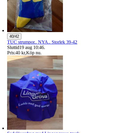
40/42
TUC strumpor.. NYA.. Storlek 39-42
Sluttid
19 aug 10:46
.
Pris:
40 kr
,
Köp nu
.