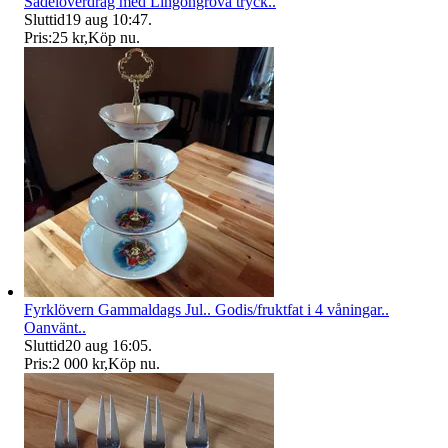
Sadelöverdrag med Lingongrova tryck..
Sluttid
19 aug 10:47
.
Pris:
25 kr
,
Köp nu
.
Fyrklövern Gammaldags Jul.. Godis/fruktfat i 4 våningar..
Oanvänt..
Sluttid
20 aug 16:05
.
Pris:
2 000 kr
,
Köp nu
.