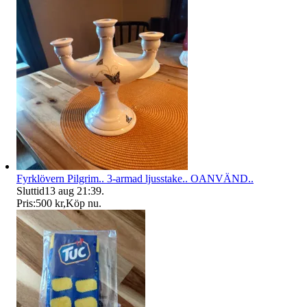
Fyrklövern Pilgrim.. 3-armad ljusstake.. OANVÄND..
Sluttid
13 aug 21:39
.
Pris:
500 kr
,
Köp nu
.