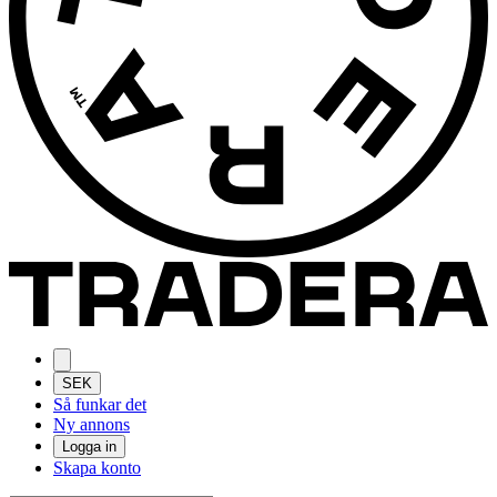
SEK
Så funkar det
Ny annons
Logga in
Skapa konto