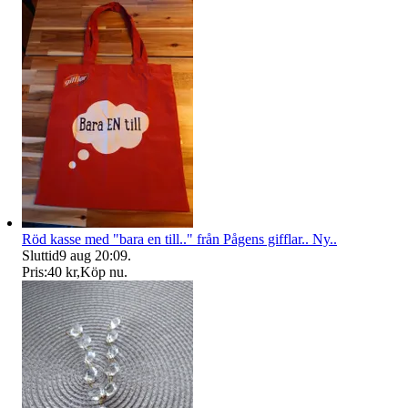
Röd kasse med "bara en till.." från Pågens gifflar.. Ny..
Sluttid
9 aug 20:09
.
Pris:
40 kr
,
Köp nu
.