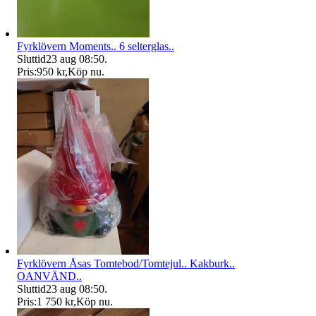
Fyrklövern Moments.. 6 selterglas..
Sluttid
23 aug 08:50
.
Pris:
950 kr
,
Köp nu
.
Fyrklövern Åsas Tomtebod/Tomtejul.. Kakburk..
OANVÄND..
Sluttid
23 aug 08:50
.
Pris:
1 750 kr
,
Köp nu
.