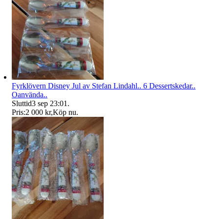
Fyrklövern Disney Jul av Stefan Lindahl.. 6 Dessertskedar..
Oanvända..
Sluttid
3 sep 23:01
.
Pris:
2 000 kr
,
Köp nu
.