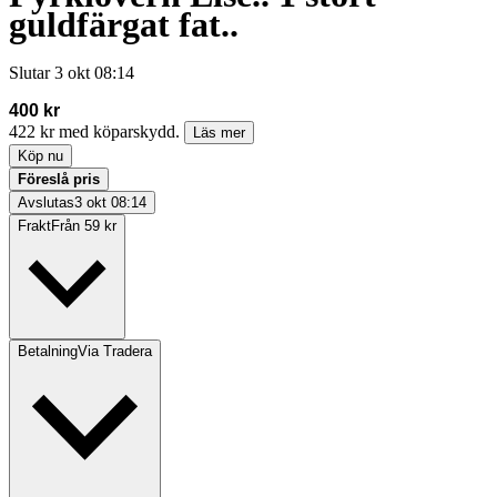
guldfärgat fat..
Slutar
3 okt 08:14
400 kr
422 kr med köparskydd.
Läs mer
Köp nu
Föreslå pris
Avslutas
3 okt 08:14
Frakt
Från 59 kr
Betalning
Via Tradera