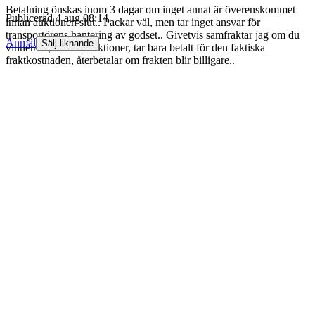
Betalning önskas inom 3 dagar om inget annat är överenskommet
Publicerad
4 aug 08:14
innan auktionen slut.. Packar väl, men tar inget ansvar för
transportörens hantering av godset.. Givetvis samfraktar jag om du
Anmäl
Sälj liknande
vinner/köper flera auktioner, tar bara betalt för den faktiska
fraktkostnaden, återbetalar om frakten blir billigare..