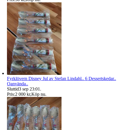
Fyrklövern Disney Jul av Stefan Lindahl.. 6 Dessertskedar..
Oanvända..
Sluttid
3 sep 23:01
.
Pris:
2 000 kr
,
Köp nu
.