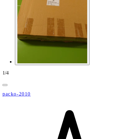
1
/
4
packo-2010