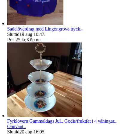
Sadelöverdrag med Lingongrova tryck..
Sluttid
19 aug 10:47
.
Pris:
25 kr
,
Köp nu
.
Fyrklövern Gammaldags Jul.. Godis/fruktfat i 4 våningar..
Oanvänt..
Sluttid
20 aug 16:05
.