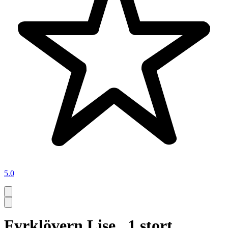
5.0
Fyrklövern Lise.. 1 stort