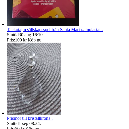
Tackotajm sällskapsspel från Santa Maria.. Inplastat..
Sluttid
30 aug 16:10
.
Pris:
100 kr
,
Köp nu
.
Prismor till kristallkrona..
Sluttid
1 sep 08:34
.
Pris:
50 kr
,
Köp nu
.