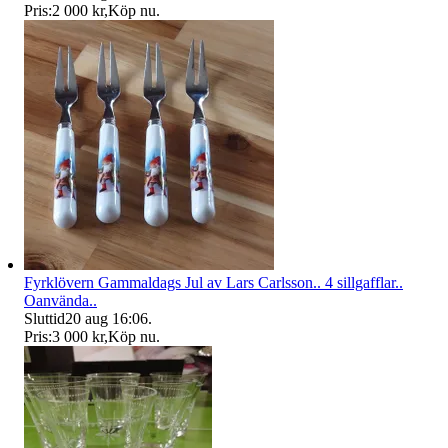
Pris:
2 000 kr
,
Köp nu
.
Fyrklövern Gammaldags Jul av Lars Carlsson.. 4 sillgafflar..
Oanvända..
Sluttid
20 aug 16:06
.
Pris:
3 000 kr
,
Köp nu
.