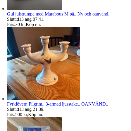
Gul julstrumpa med Marabous M på.. Ny och oanvänd..
Sluttid
13 aug 07:41
.
Pris:
30 kr
,
Köp nu
.
Fyrklövern Pilgrim.. 3-armad ljusstake.. OANVÄND..
Sluttid
13 aug 21:39
.
Pris:
500 kr
,
Köp nu
.