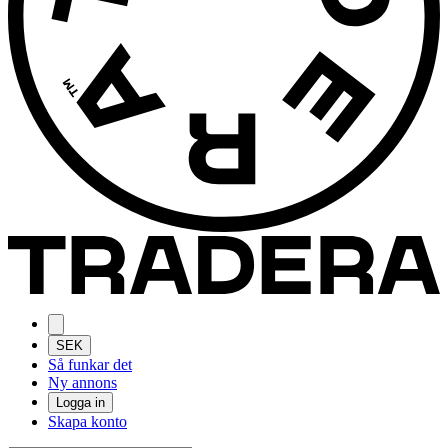
SEK
Så funkar det
Ny annons
Logga in
Skapa konto