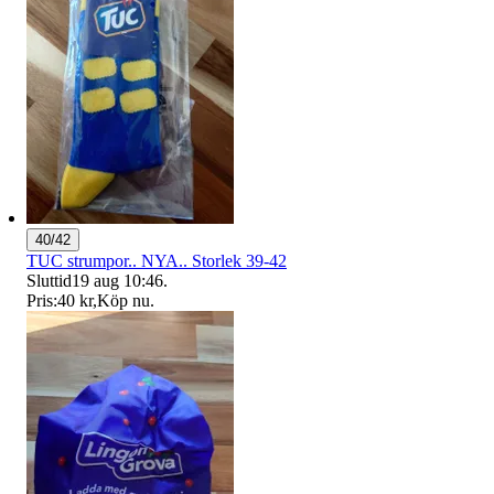
40/42
TUC strumpor.. NYA.. Storlek 39-42
Sluttid
19 aug 10:46
.
Pris:
40 kr
,
Köp nu
.