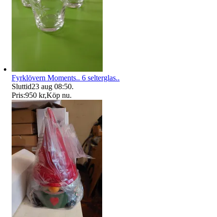
Fyrklövern Moments.. 6 selterglas..
Sluttid
23 aug 08:50
.
Pris:
950 kr
,
Köp nu
.