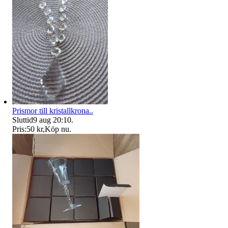
Prismor till kristallkrona..
Sluttid
9 aug 20:10
.
Pris:
50 kr
,
Köp nu
.