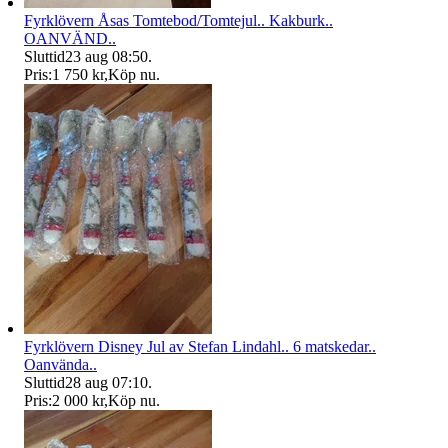
Fyrklövern Åsas Tomtebod/Tomtejul.. Kakburk..
OANVÄND..
Sluttid
23 aug 08:50
.
Pris:
1 750 kr
,
Köp nu
.
Fyrklövern Disney Jul av Stefan Lindahl.. 6 matskedar..
Oanvända..
Sluttid
28 aug 07:10
.
Pris:
2 000 kr
,
Köp nu
.