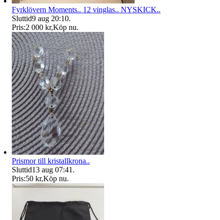
Fyrklövern Moments.. 12 vinglas.. NYSKICK..
Sluttid
9 aug 20:10
.
Pris:
2 000 kr
,
Köp nu
.
Prismor till kristallkrona..
Sluttid
13 aug 07:41
.
Pris:
50 kr
,
Köp nu
.