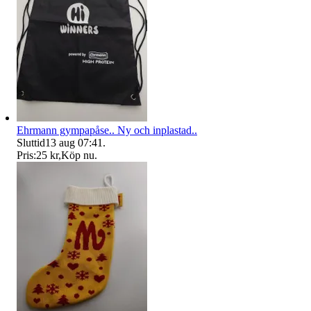
Ehrmann gympapåse.. Ny och inplastad..
Sluttid
13 aug 07:41
.
Pris:
25 kr
,
Köp nu
.