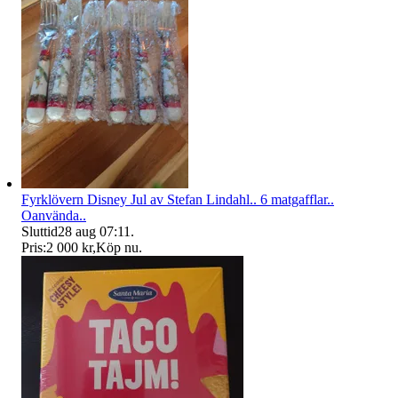
Fyrklövern Disney Jul av Stefan Lindahl.. 6 matgafflar..
Oanvända..
Sluttid
28 aug 07:11
.
Pris:
2 000 kr
,
Köp nu
.