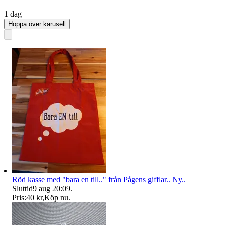
1 dag
Hoppa över karusell
Röd kasse med "bara en till.." från Pågens gifflar.. Ny..
Sluttid
9 aug 20:09
.
Pris:
40 kr
,
Köp nu
.