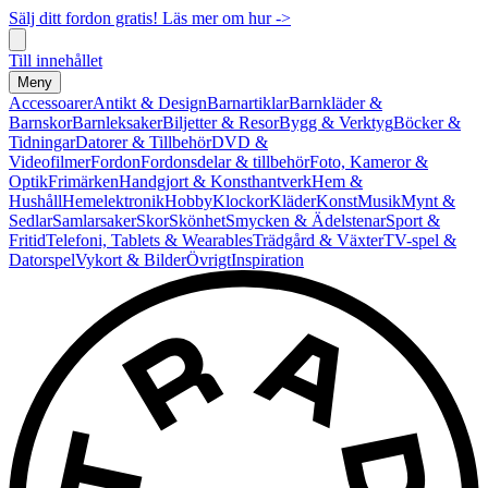
Sälj ditt fordon gratis! Läs mer om hur ->
Till innehållet
Meny
Accessoarer
Antikt & Design
Barnartiklar
Barnkläder &
Barnskor
Barnleksaker
Biljetter & Resor
Bygg & Verktyg
Böcker &
Tidningar
Datorer & Tillbehör
DVD &
Videofilmer
Fordon
Fordonsdelar & tillbehör
Foto, Kameror &
Optik
Frimärken
Handgjort & Konsthantverk
Hem &
Hushåll
Hemelektronik
Hobby
Klockor
Kläder
Konst
Musik
Mynt &
Sedlar
Samlarsaker
Skor
Skönhet
Smycken & Ädelstenar
Sport &
Fritid
Telefoni, Tablets & Wearables
Trädgård & Växter
TV-spel &
Datorspel
Vykort & Bilder
Övrigt
Inspiration