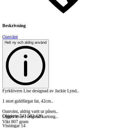
Beskrivning
Oanvänt
Helt ny och aldrig använd
Fyrklövern Lise designad av Jackie Lynd..
1 stort guldfärgat fat, 42cm..
Oanvänt, aldrig varit ur påsen..
Objektnr
743 583 426
Ligger kvar i original kartong..
Vikt 807 gram
Visningar
14