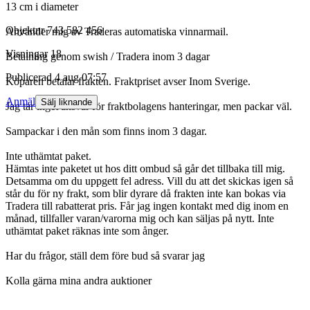
13 cm i diameter
Objektnr
743 582 456
Använder mig av Traderas automatiska vinnarmail.
Visningar
18
Betalning genom swish / Tradera inom 3 dagar
Publicerad
4 aug 07:57
Köparen betalar frakten. Fraktpriset avser Inom Sverige.
Anmäl
Sälj liknande
Jag tar inget ansvar för fraktbolagens hanteringar, men packar väl.
Sampackar i den mån som finns inom 3 dagar.
Inte uthämtat paket.
Hämtas inte paketet ut hos ditt ombud så går det tillbaka till mig.
Detsamma om du uppgett fel adress. Vill du att det skickas igen så
står du för ny frakt, som blir dyrare då frakten inte kan bokas via
Tradera till rabatterat pris. Får jag ingen kontakt med dig inom en
månad, tillfaller varan/varorna mig och kan säljas på nytt. Inte
uthämtat paket räknas inte som ånger.
Har du frågor, ställ dem före bud så svarar jag
Kolla gärna mina andra auktioner