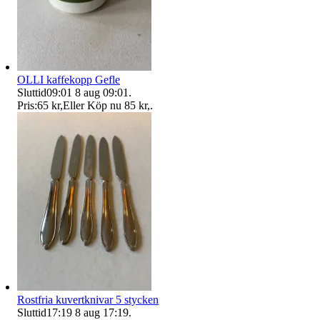
OLLI kaffekopp Gefle
Sluttid
09:01
8 aug 09:01
.
Pris:
65 kr
,
Eller Köp nu
85 kr
,
.
Rostfria kuvertknivar 5 stycken
Sluttid
17:19
8 aug 17:19
.