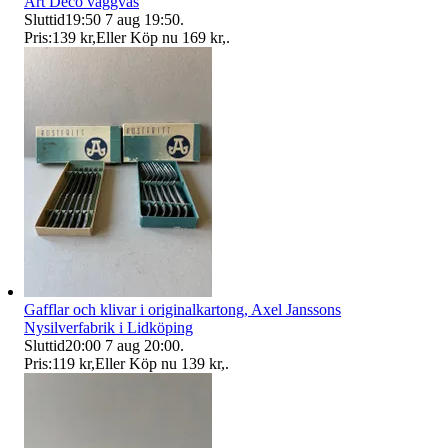
Art Deco väggvas
Sluttid
19:50
7 aug 19:50
.
Pris:
139 kr
,
Eller Köp nu
169 kr
,
.
Gafflar och klivar i originalkartong, Axel Janssons
Nysilverfabrik i Lidköping
Sluttid
20:00
7 aug 20:00
.
Pris:
119 kr
,
Eller Köp nu
139 kr
,
.