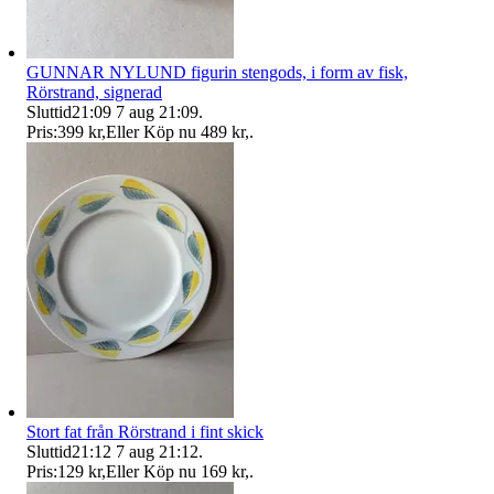
GUNNAR NYLUND figurin stengods, i form av fisk,
Rörstrand, signerad
Sluttid
21:09
7 aug 21:09
.
Pris:
399 kr
,
Eller Köp nu
489 kr
,
.
Stort fat från Rörstrand i fint skick
Sluttid
21:12
7 aug 21:12
.
Pris:
129 kr
,
Eller Köp nu
169 kr
,
.