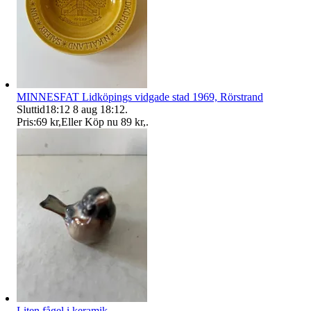
MINNESFAT Lidköpings vidgade stad 1969, Rörstrand
Sluttid
18:12
8 aug 18:12
.
Pris:
69 kr
,
Eller Köp nu
89 kr
,
.
Liten fågel i keramik