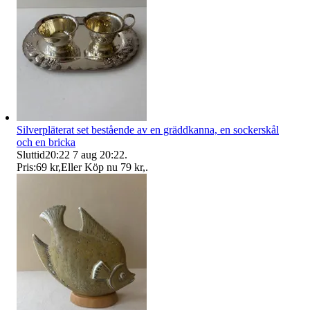
Silverpläterat set bestående av en gräddkanna, en sockerskål
och en bricka
Sluttid
20:22
7 aug 20:22
.
Pris:
69 kr
,
Eller Köp nu
79 kr
,
.