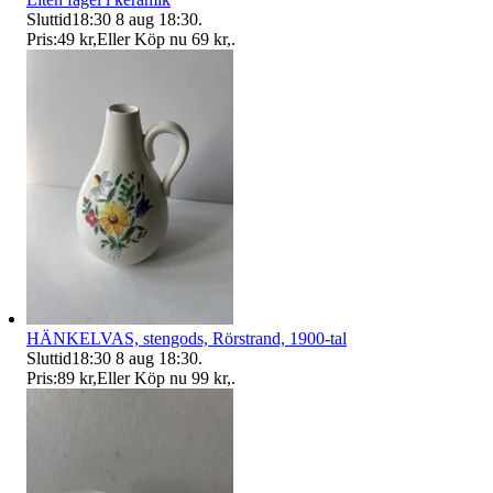
Sluttid
18:30
8 aug 18:30
.
Pris:
49 kr
,
Eller Köp nu
69 kr
,
.
HÄNKELVAS, stengods, Rörstrand, 1900-tal
Sluttid
18:30
8 aug 18:30
.
Pris:
89 kr
,
Eller Köp nu
99 kr
,
.