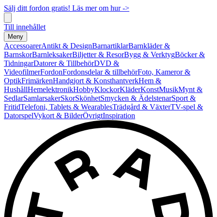
Sälj ditt fordon gratis! Läs mer om hur ->
Till innehållet
Meny
Accessoarer
Antikt & Design
Barnartiklar
Barnkläder &
Barnskor
Barnleksaker
Biljetter & Resor
Bygg & Verktyg
Böcker &
Tidningar
Datorer & Tillbehör
DVD &
Videofilmer
Fordon
Fordonsdelar & tillbehör
Foto, Kameror &
Optik
Frimärken
Handgjort & Konsthantverk
Hem &
Hushåll
Hemelektronik
Hobby
Klockor
Kläder
Konst
Musik
Mynt &
Sedlar
Samlarsaker
Skor
Skönhet
Smycken & Ädelstenar
Sport &
Fritid
Telefoni, Tablets & Wearables
Trädgård & Växter
TV-spel &
Datorspel
Vykort & Bilder
Övrigt
Inspiration