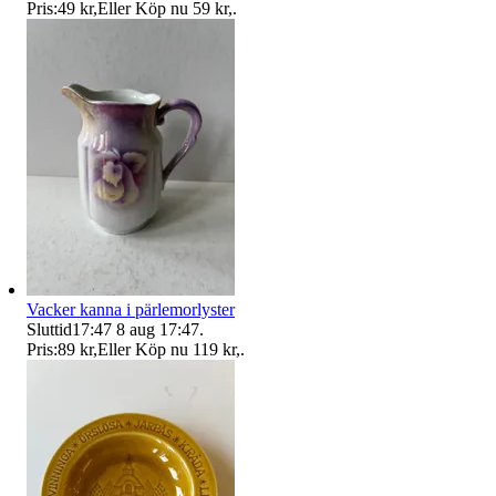
Pris:
49 kr
,
Eller Köp nu
59 kr
,
.
Vacker kanna i pärlemorlyster
Sluttid
17:47
8 aug 17:47
.
Pris:
89 kr
,
Eller Köp nu
119 kr
,
.