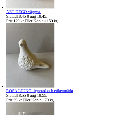
ART DECO väggvas
Sluttid
18:45
8 aug 18:45
.
Pris:
129 kr
,
Eller Köp nu
159 kr
,
.
ROSA LJUNG signerad och etikettmärkt
Sluttid
18:55
8 aug 18:55
.
Pris:
59 kr
,
Eller Köp nu
79 kr
,
.