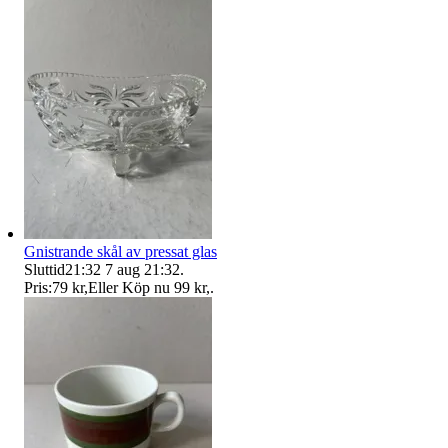
Gnistrande skål av pressat glas
Sluttid
21:32
7 aug 21:32
.
Pris:
79 kr
,
Eller Köp nu
99 kr
,
.