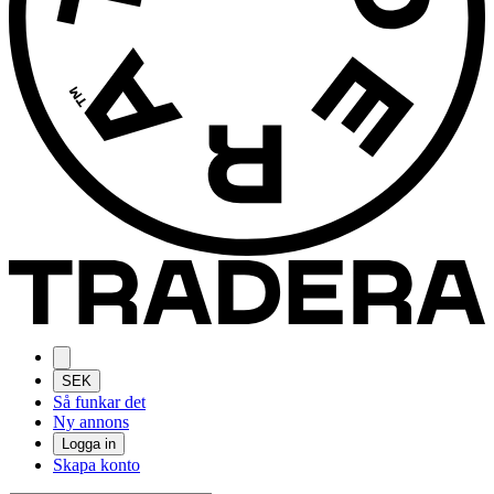
SEK
Så funkar det
Ny annons
Logga in
Skapa konto