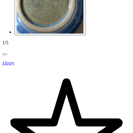
1
/
5
slopy