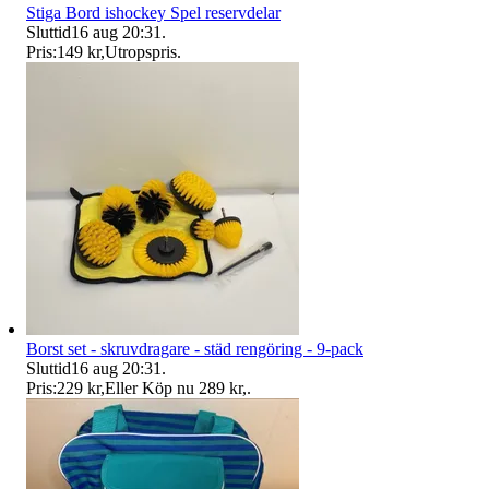
Stiga Bord ishockey Spel reservdelar
Sluttid
16 aug 20:31
.
Pris:
149 kr
,
Utropspris
.
Borst set - skruvdragare - städ rengöring - 9-pack
Sluttid
16 aug 20:31
.
Pris:
229 kr
,
Eller Köp nu
289 kr
,
.