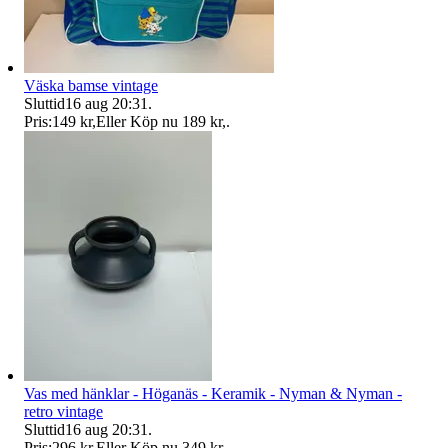
Väska bamse vintage
Sluttid
16 aug 20:31
.
Pris:
149 kr
,
Eller Köp nu
189 kr
,
.
Vas med hänklar - Höganäs - Keramik - Nyman & Nyman -
retro vintage
Sluttid
16 aug 20:31
.
Pris:
296 kr
,
Eller Köp nu
349 kr
,
.