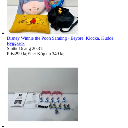
Disney Winnie the Pooh Samling - Eeyore, Klocka, Kudde,
Ryggsäck
Sluttid
16 aug 20:31
.
Pris:
299 kr
,
Eller Köp nu
349 kr
,
.