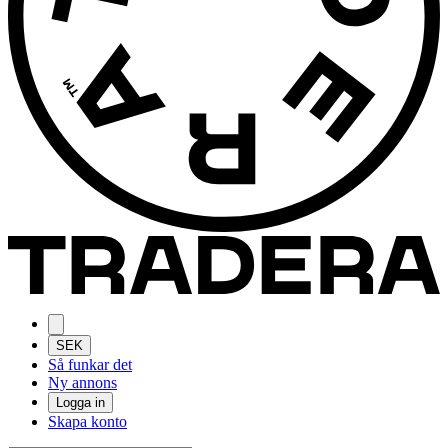
SEK
Så funkar det
Ny annons
Logga in
Skapa konto