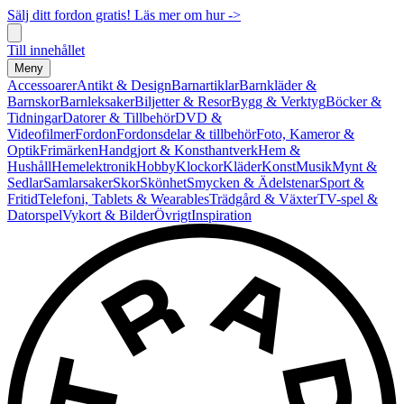
Sälj ditt fordon gratis! Läs mer om hur ->
Till innehållet
Meny
Accessoarer
Antikt & Design
Barnartiklar
Barnkläder &
Barnskor
Barnleksaker
Biljetter & Resor
Bygg & Verktyg
Böcker &
Tidningar
Datorer & Tillbehör
DVD &
Videofilmer
Fordon
Fordonsdelar & tillbehör
Foto, Kameror &
Optik
Frimärken
Handgjort & Konsthantverk
Hem &
Hushåll
Hemelektronik
Hobby
Klockor
Kläder
Konst
Musik
Mynt &
Sedlar
Samlarsaker
Skor
Skönhet
Smycken & Ädelstenar
Sport &
Fritid
Telefoni, Tablets & Wearables
Trädgård & Växter
TV-spel &
Datorspel
Vykort & Bilder
Övrigt
Inspiration