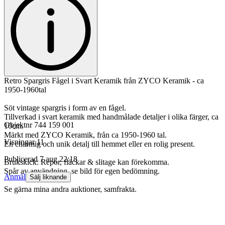
Retro Spargris Fågel i Svart Keramik från ZYCO Keramik - ca
1950-1960tal
Söt vintage spargris i form av en fågel.
Tillverkad i svart keramik med handmålade detaljer i olika färger, ca
Objektnr
744 159 001
10cm.
Märkt med ZYCO Keramik, från ca 1950-1960 tal.
Visningar
11
En charmig och unik detalj till hemmet eller en rolig present.
Publicerad
7 aug 22:18
Brukskick: Repor, fläckar & slitage kan förekomma.
Spår av användning, se bild för egen bedömning.
Anmäl
Sälj liknande
Se gärna mina andra auktioner, samfrakta.