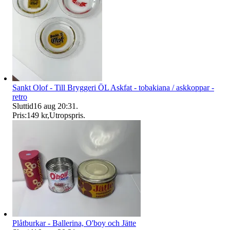
Sankt Olof - Till Bryggeri ÖL Askfat - tobakiana / askkoppar -
retro
Sluttid
16 aug 20:31
.
Pris:
149 kr
,
Utropspris
.
Plåtburkar - Ballerina, O'boy och Jätte