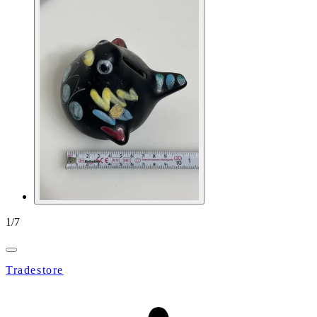
1
/
7
Tradestore