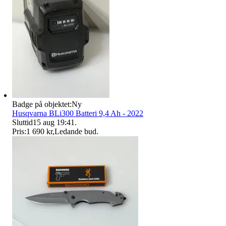
Badge på objektet:
Ny
Husqvarna BLi300 Batteri 9,4 Ah - 2022
Sluttid
15 aug 19:41
.
Pris:
1 690 kr
,
Ledande bud
.