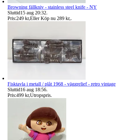
Browning fällkniv - stainless steel knife - NY
Sluttid
15 aug 20:32
.
Pris:
249 kr
,
Eller Köp nu
289 kr
,
.
Fisktavla i metall / plåt 1968 - väggrelief - retro vintage
Sluttid
16 aug 18:56
.
Pris:
499 kr
,
Utropspris
.