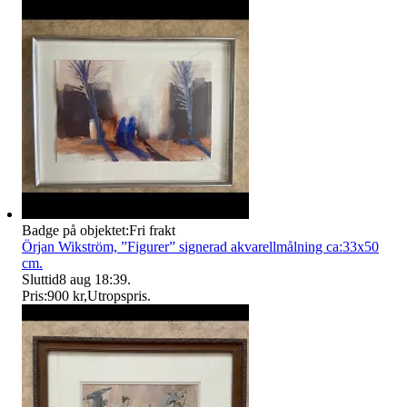
Badge på objektet:
Fri frakt
Örjan Wikström, ”Figurer” signerad akvarellmålning ca:33x50
cm.
Sluttid
8 aug 18:39
.
Pris:
900 kr
,
Utropspris
.