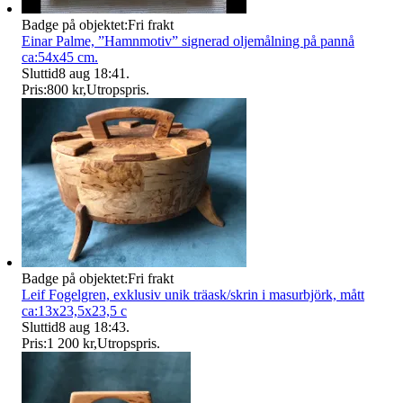
Badge på objektet:
Fri frakt
Einar Palme, ”Hamnmotiv” signerad oljemålning på pannå
ca:54x45 cm.
Sluttid
8 aug 18:41
.
Pris:
800 kr
,
Utropspris
.
Badge på objektet:
Fri frakt
Leif Fogelgren, exklusiv unik träask/skrin i masurbjörk, mått
ca:13x23,5x23,5 c
Sluttid
8 aug 18:43
.
Pris:
1 200 kr
,
Utropspris
.