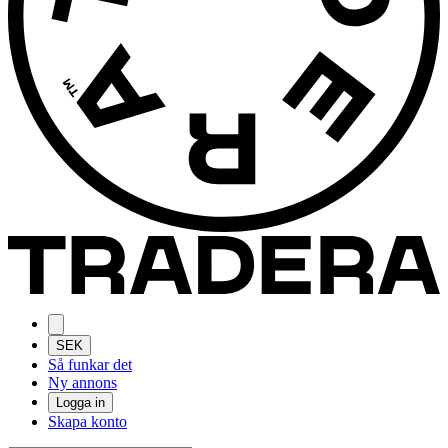
SEK
Så funkar det
Ny annons
Logga in
Skapa konto