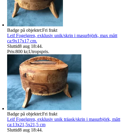
Badge på objektet:
Fri frakt
Leif Fogelgren, exklusiv unik/skrin i masurbjörk, max mått
ca:9x17x17 cm.
Sluttid
8 aug 18:44
.
Pris:
800 kr
,
Utropspris
.
Badge på objektet:
Fri frakt
Leif Fogelgren, exklusiv unik träask/skrin i masurbjörk, mått
ca:13x21,5x21,5 cm
Sluttid
8 aug 18:44
.