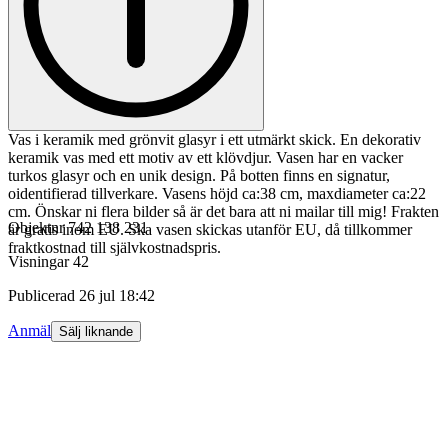
Vas i keramik med grönvit glasyr i ett utmärkt skick. En dekorativ
keramik vas med ett motiv av ett klövdjur. Vasen har en vacker
turkos glasyr och en unik design. På botten finns en signatur,
oidentifierad tillverkare. Vasens höjd ca:38 cm, maxdiameter ca:22
cm. Önskar ni flera bilder så är det bara att ni mailar till mig! Frakten
Objektnr
742 138 231
är gratis inom EU. Ska vasen skickas utanför EU, då tillkommer
fraktkostnad till självkostnadspris.
Visningar
42
Publicerad
26 jul 18:42
Anmäl
Sälj liknande