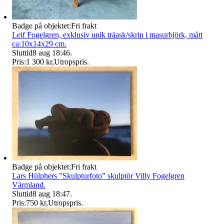
Badge på objektet:
Fri frakt
Leif Fogelgren, exklusiv unik träask/skrin i masurbjörk, mått
ca:10x14x29 cm.
Sluttid
8 aug 18:46
.
Pris:
1 300 kr
,
Utropspris
.
Badge på objektet:
Fri frakt
Lars Hülphers ”Skulpturfoto” skulptör Villy Fogelgren
Värmland.
Sluttid
8 aug 18:47
.
Pris:
750 kr
,
Utropspris
.