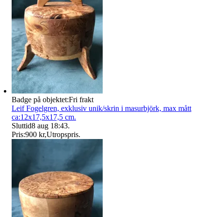
Badge på objektet:
Fri frakt
Leif Fogelgren, exklusiv unik/skrin i masurbjörk, max mått
ca:12x17,5x17,5 cm.
Sluttid
8 aug 18:43
.
Pris:
900 kr
,
Utropspris
.