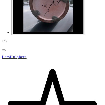
1
/
8
LarsHulphers