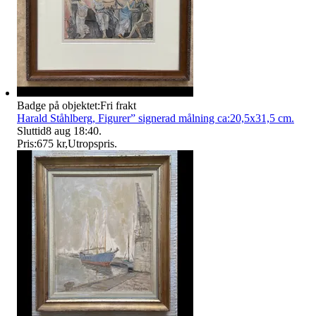
Badge på objektet:
Fri frakt
Harald Ståhlberg, Figurer” signerad målning ca:20,5x31,5 cm.
Sluttid
8 aug 18:40
.
Pris:
675 kr
,
Utropspris
.