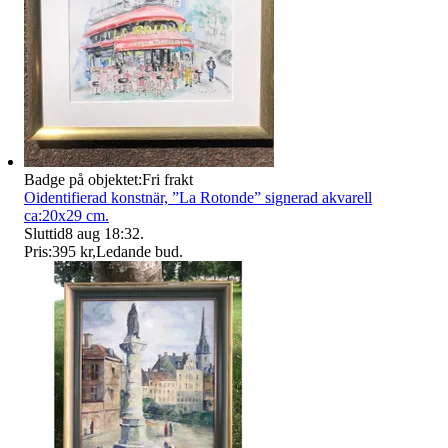
Badge på objektet:
Fri frakt
Oidentifierad konstnär, ”La Rotonde” signerad akvarell
ca:20x29 cm.
Sluttid
8 aug 18:32
.
Pris:
395 kr
,
Ledande bud
.