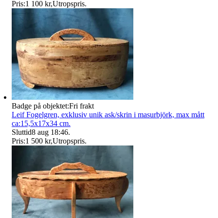
Pris:
1 100 kr
,
Utropspris
.
Badge på objektet:
Fri frakt
Leif Fogelgren, exklusiv unik ask/skrin i masurbjörk, max mått
ca:15,5x17x34 cm.
Sluttid
8 aug 18:46
.
Pris:
1 500 kr
,
Utropspris
.