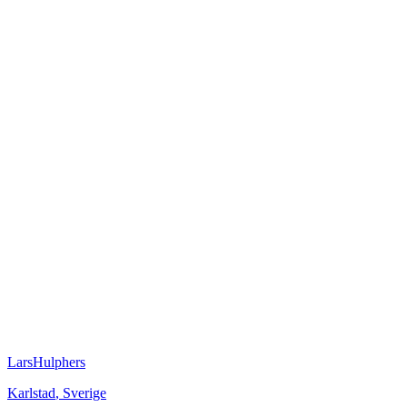
LarsHulphers
Karlstad
,
Sverige