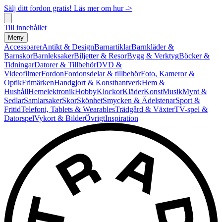
Sälj ditt fordon gratis! Läs mer om hur ->
Till innehållet
Meny
Accessoarer
Antikt & Design
Barnartiklar
Barnkläder &
Barnskor
Barnleksaker
Biljetter & Resor
Bygg & Verktyg
Böcker &
Tidningar
Datorer & Tillbehör
DVD &
Videofilmer
Fordon
Fordonsdelar & tillbehör
Foto, Kameror &
Optik
Frimärken
Handgjort & Konsthantverk
Hem &
Hushåll
Hemelektronik
Hobby
Klockor
Kläder
Konst
Musik
Mynt &
Sedlar
Samlarsaker
Skor
Skönhet
Smycken & Ädelstenar
Sport &
Fritid
Telefoni, Tablets & Wearables
Trädgård & Växter
TV-spel &
Datorspel
Vykort & Bilder
Övrigt
Inspiration