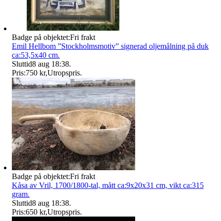
Badge på objektet:
Fri frakt
Emil Hellbom ”Stockholmsmotiv” signerad oljemålning på duk
ca:53,5x40 cm.
Sluttid
8 aug 18:38
.
Pris:
750 kr
,
Utropspris
.
Badge på objektet:
Fri frakt
Kåsa av Vril, 1700/1800-tal, mått ca:9x20x31 cm, vikt ca:315
gram.
Sluttid
8 aug 18:38
.
Pris:
650 kr
,
Utropspris
.