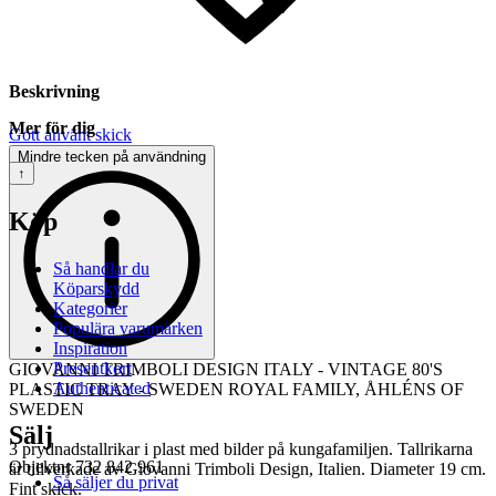
Beskrivning
Mer för dig
Gott använt skick
Mindre tecken på användning
↑
Köp
Så handlar du
Köparskydd
Kategorier
Populära varumärken
Inspiration
Presentkort
GIOVANNI TRIMBOLI DESIGN ITALY - VINTAGE 80'S
Authenticated
PLASTIC TRAY - SWEDEN ROYAL FAMILY, ÅHLÉNS OF
SWEDEN
Sälj
3 prydnadstallrikar i plast med bilder på kungafamiljen. Tallrikarna
Objektnr
732 842 961
är tillverkade av Giovanni Trimboli Design, Italien. Diameter 19 cm.
Så säljer du privat
Fint skick.