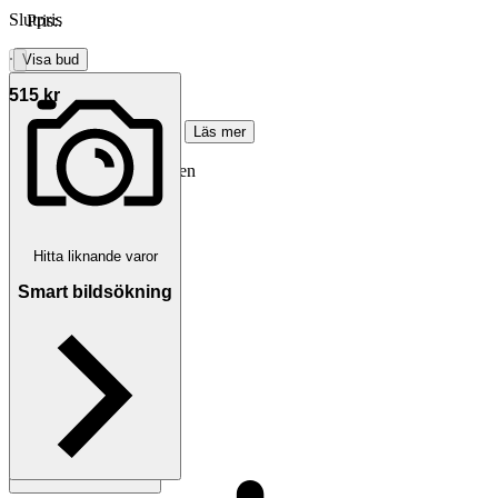
Slutpris
Pris:
.
∙
Visa bud
515 kr
543 kr med köparskydd.
Läs mer
ulrikany11 vann auktionen
Frakt
Från 49 kr
Hitta liknande varor
Smart bildsökning
Betalning
Via Tradera