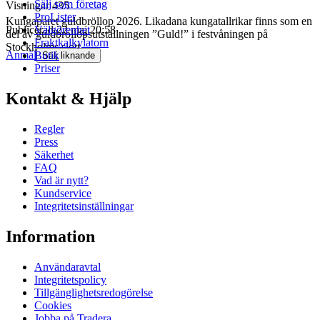
Sälj som företag
Visningar
435
ProLister
Kungaparet guldbröllop 2026. Likadana kungatallrikar finns som en
Välgörenhet
Publicerad
22 maj 20:58
del av guldbröllopsutställningen ”Guld!” i festvåningen på
Fraktkalkylatorn
Stockholms slott.
Anmäl
Butik
Sälj liknande
Priser
Kontakt & Hjälp
Regler
Press
Säkerhet
FAQ
Vad är nytt?
Kundservice
Integritetsinställningar
Information
Användaravtal
Integritetspolicy
Tillgänglighetsredogörelse
Cookies
Jobba på Tradera