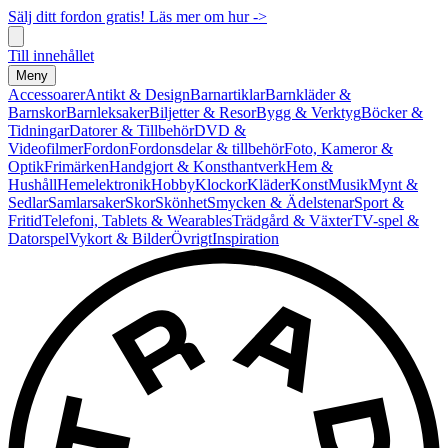
Sälj ditt fordon gratis! Läs mer om hur ->
Till innehållet
Meny
Accessoarer
Antikt & Design
Barnartiklar
Barnkläder &
Barnskor
Barnleksaker
Biljetter & Resor
Bygg & Verktyg
Böcker &
Tidningar
Datorer & Tillbehör
DVD &
Videofilmer
Fordon
Fordonsdelar & tillbehör
Foto, Kameror &
Optik
Frimärken
Handgjort & Konsthantverk
Hem &
Hushåll
Hemelektronik
Hobby
Klockor
Kläder
Konst
Musik
Mynt &
Sedlar
Samlarsaker
Skor
Skönhet
Smycken & Ädelstenar
Sport &
Fritid
Telefoni, Tablets & Wearables
Trädgård & Växter
TV-spel &
Datorspel
Vykort & Bilder
Övrigt
Inspiration