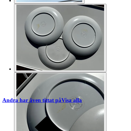
Andra har även tittat på
Visa alla