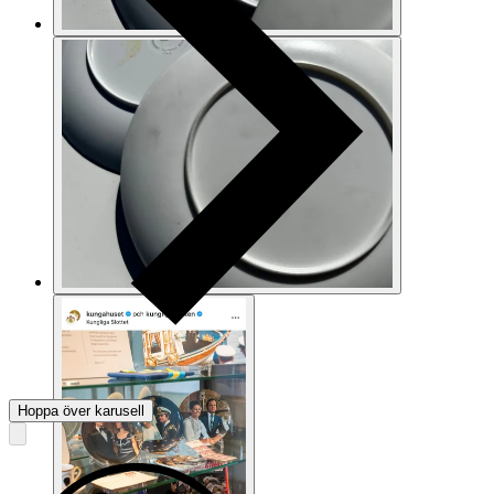
Hoppa över karusell