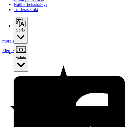
Hållbarhetsstrategi
Traderas frakt
Språk
moreismore
Flen
,
Sverige
Valuta