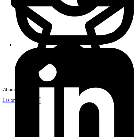
74 omdömen
Läs omdömen
Följ