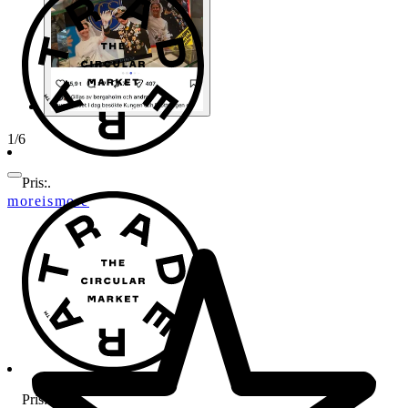
1
/
6
Pris:
.
moreismore
Pris:
.