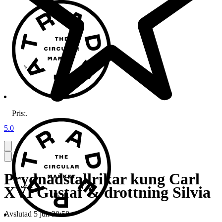
Pris:
.
5.0
Prydnadstallrikar kung Carl
XVI Gustaf & drottning Silvia
Avslutad
5 jun 20:58