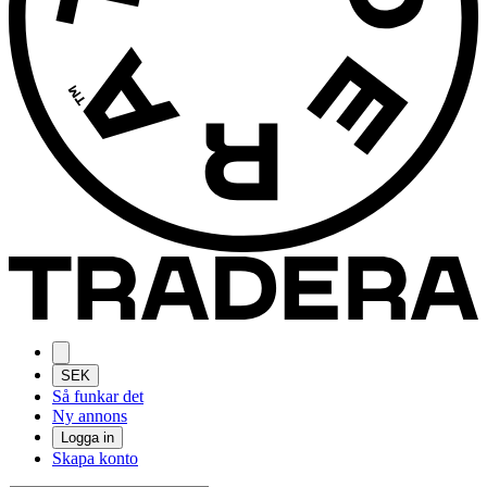
SEK
Så funkar det
Ny annons
Logga in
Skapa konto