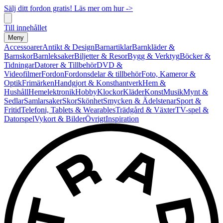
Sälj ditt fordon gratis! Läs mer om hur ->
Till innehållet
Meny
Accessoarer
Antikt & Design
Barnartiklar
Barnkläder &
Barnskor
Barnleksaker
Biljetter & Resor
Bygg & Verktyg
Böcker &
Tidningar
Datorer & Tillbehör
DVD &
Videofilmer
Fordon
Fordonsdelar & tillbehör
Foto, Kameror &
Optik
Frimärken
Handgjort & Konsthantverk
Hem &
Hushåll
Hemelektronik
Hobby
Klockor
Kläder
Konst
Musik
Mynt &
Sedlar
Samlarsaker
Skor
Skönhet
Smycken & Ädelstenar
Sport &
Fritid
Telefoni, Tablets & Wearables
Trädgård & Växter
TV-spel &
Datorspel
Vykort & Bilder
Övrigt
Inspiration