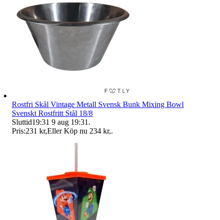
Rostfri Skål Vintage Metall Svensk Bunk Mixing Bowl
Svenskt Rostfritt Stål 18/8
Sluttid
19:31
9 aug 19:31
.
Pris:
231 kr
,
Eller Köp nu
234 kr
,
.