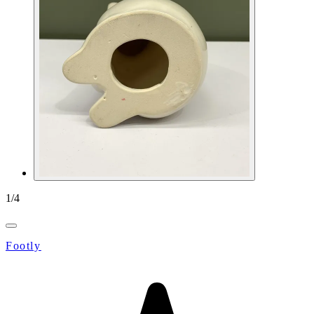
1
/
4
Footly