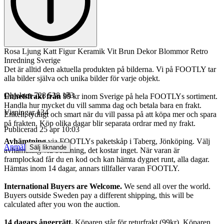
Rosa Ljung Katt Figur Keramik Vit Brun Dekor Blommor Retro
Inredning Sverige
Det är alltid den aktuella produkten på bilderna. Vi på FOOTLY tar
alla bilder själva och unika bilder för varje objekt.
Objektnr
728 538 173
Enhetsfrakt från 99
kr inom Sverige på hela FOOTLYs sortiment.
Handla hur mycket du vill samma dag och betala bara en frakt.
Visningar
134
Enkelt, tydligt och smart när du vill passa på att köpa mer och spara
på frakten. Köp olika dagar blir separata ordrar med ny frakt.
Publicerad
25 apr 10:03
Avhämtning
via FOOTLYs paketskåp i Taberg, Jönköping. Välj
Anmäl
Sälj liknande
avhämtning vid betalning, det kostar inget. När varan är
framplockad får du en kod och kan hämta dygnet runt, alla dagar.
Hämtas inom 14 dagar, annars tillfaller varan FOOTLY.
International Buyers are Welcome.
We send all over the world.
Buyers outside Sweden pay a different shipping, this will be
calculated after you won the auction.
14 dagars ångerrätt.
Köparen står för returfrakt (99kr). Köparen