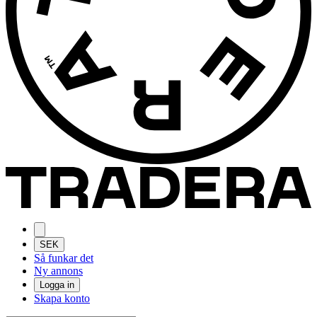
SEK
Så funkar det
Ny annons
Logga in
Skapa konto