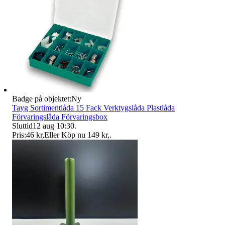
Badge på objektet:
Ny
Tayg Sortimentlåda 15 Fack Verktygslåda Plastlåda
Förvaringslåda Förvaringsbox
Sluttid
12 aug 10:30
.
Pris:
46 kr
,
Eller Köp nu
149 kr
,
.