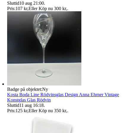
Sluttid
10 aug 21:00
.
Pris:
107 kr
,
Eller Köp nu
300 kr
,
.
Badge på objektet:
Ny
Kosta Boda Line Rödvinsglas Design Anna Ehrner Vintage
Konstglas Glas Rödvin
Sluttid
11 aug 16:18
.
Pris:
125 kr
,
Eller Köp nu
350 kr
,
.