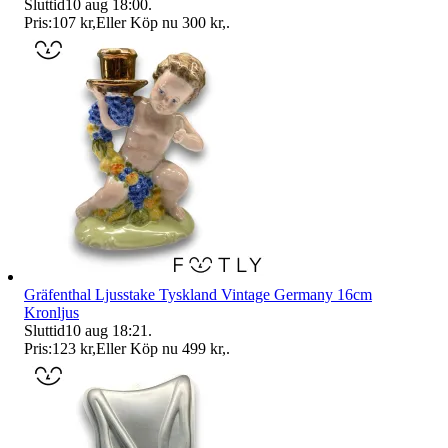
Sluttid
10 aug 18:00
.
Pris:
107 kr
,
Eller Köp nu
300 kr
,
.
Gräfenthal Ljusstake Tyskland Vintage Germany 16cm
Kronljus
Sluttid
10 aug 18:21
.
Pris:
123 kr
,
Eller Köp nu
499 kr
,
.