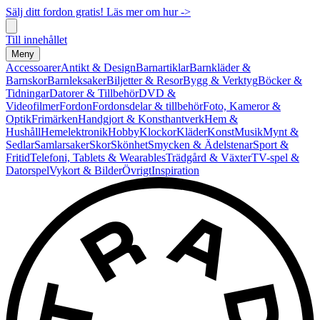
Sälj ditt fordon gratis! Läs mer om hur ->
Till innehållet
Meny
Accessoarer
Antikt & Design
Barnartiklar
Barnkläder &
Barnskor
Barnleksaker
Biljetter & Resor
Bygg & Verktyg
Böcker &
Tidningar
Datorer & Tillbehör
DVD &
Videofilmer
Fordon
Fordonsdelar & tillbehör
Foto, Kameror &
Optik
Frimärken
Handgjort & Konsthantverk
Hem &
Hushåll
Hemelektronik
Hobby
Klockor
Kläder
Konst
Musik
Mynt &
Sedlar
Samlarsaker
Skor
Skönhet
Smycken & Ädelstenar
Sport &
Fritid
Telefoni, Tablets & Wearables
Trädgård & Växter
TV-spel &
Datorspel
Vykort & Bilder
Övrigt
Inspiration