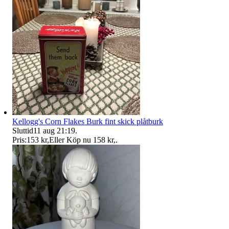
Kellogg's Corn Flakes Burk fint skick plåtburk
Sluttid
11 aug 21:19
.
Pris:
153 kr
,
Eller Köp nu
158 kr
,
.