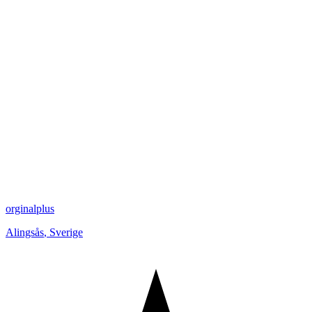
orginalplus
Alingsås
,
Sverige