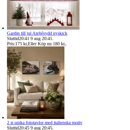
Gardin till jul Ateljésydd nyskick
Sluttid
20:41
9 aug 20:41
.
Pris:
175 kr
,
Eller Köp nu
180 kr
,
.
2 st unika fototavlor med italienska motiv
Sluttid
20:45
9 aug 20:45
.