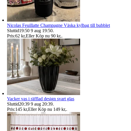
Nicolas Feuillatte Champagne Väska kylbag till bubblet
Sluttid
19:50
9 aug 19:50
.
Pris:
62 kr
,
Eller Köp nu
90 kr
,
.
Vacker vas i räfflad design svart glas
Sluttid
20:39
9 aug 20:39
.
Pris:
145 kr
,
Eller Köp nu
149 kr
,
.