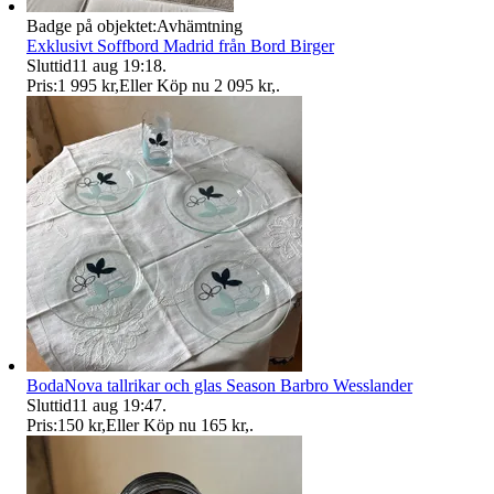
Badge på objektet:
Avhämtning
Exklusivt Soffbord Madrid från Bord Birger
Sluttid
11 aug 19:18
.
Pris:
1 995 kr
,
Eller Köp nu
2 095 kr
,
.
BodaNova tallrikar och glas Season Barbro Wesslander
Sluttid
11 aug 19:47
.
Pris:
150 kr
,
Eller Köp nu
165 kr
,
.