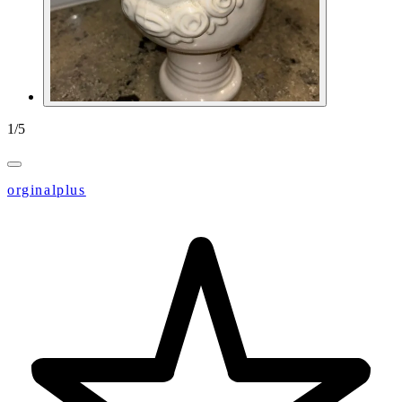
1
/
5
orginalplus