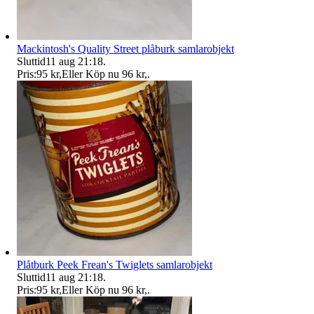
Mackintosh's Quality Street plåburk samlarobjekt
Sluttid
11 aug 21:18
.
Pris:
95 kr
,
Eller Köp nu
96 kr
,
.
Plåtburk Peek Frean's Twiglets samlarobjekt
Sluttid
11 aug 21:18
.
Pris:
95 kr
,
Eller Köp nu
96 kr
,
.