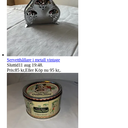
Servetthållare i metall vintage
Sluttid
11 aug 19:48
.
Pris:
85 kr
,
Eller Köp nu
95 kr
,
.