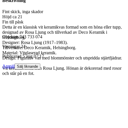
Beskrivning
Fint skick, inga skador
Höjd ca 21
Fin till påsk
Detta är en klassisk vit keramikvas formad som en höna eller tupp,
designad av Rosa Ljung och tillverkad av Deco Keramik i
Objektnr
743 733 074
Helsingborg.
Designer: Rosa Ljung (1917–1983).
Visningar
24
Tillverkare: Deco Keramik, Helsingborg.
Material: Vitglaserad keramik.
Publicerad
5 aug 07:17
Design: Figurativ vas med blommönster och utspridda stjärtfjädrar.
Anmäl
Sälj liknande
Vit keramik höna från Rosa Ljung. Hönan är dekorerad med rosor
och står på en fot.