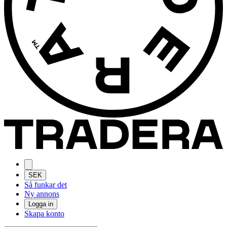
SEK
Så funkar det
Ny annons
Logga in
Skapa konto