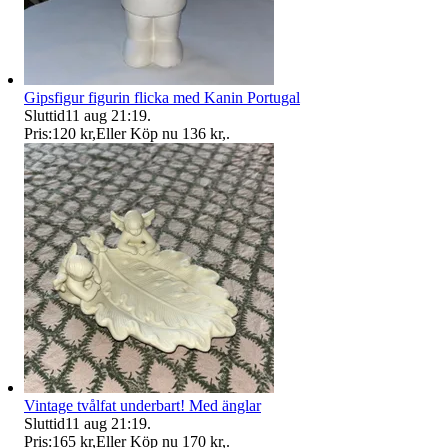
Gipsfigur figurin flicka med Kanin Portugal
Sluttid
11 aug 21:19
.
Pris:
120 kr
,
Eller Köp nu
136 kr
,
.
Vintage tvålfat underbart! Med änglar
Sluttid
11 aug 21:19
.
Pris:
165 kr
,
Eller Köp nu
170 kr
,
.