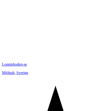
Loppisboden-se
Mjöhult
,
Sverige