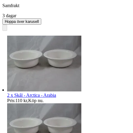
Samfrakt
3 dagar
Hoppa över karusell
2 x Skål - Arctica - Arabia
Pris:
110 kr
,
Köp nu
.