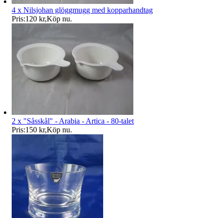
4 x Nilsjohan glöggmugg med kopparhandtag
Pris:
120 kr
,
Köp nu
.
2 x "Såsskål" - Arabia - Artica - 80-talet
Pris:
150 kr
,
Köp nu
.