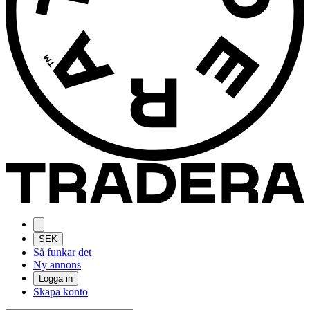
SEK
Så funkar det
Ny annons
Logga in
Skapa konto