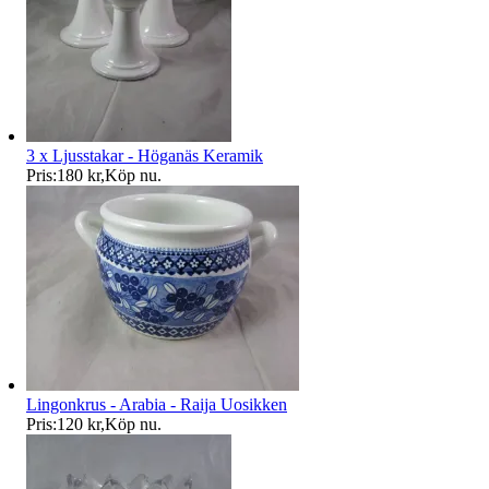
3 x Ljusstakar - Höganäs Keramik
Pris:
180 kr
,
Köp nu
.
Lingonkrus - Arabia - Raija Uosikken
Pris:
120 kr
,
Köp nu
.