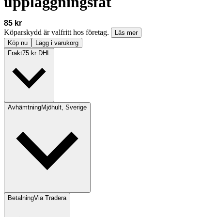
uppläggningsfat
85 kr
Köparskydd är valfritt hos företag.
Läs mer
Köp nu
Lägg i varukorg
Frakt
75 kr DHL
Avhämtning
Mjöhult, Sverige
Betalning
Via Tradera