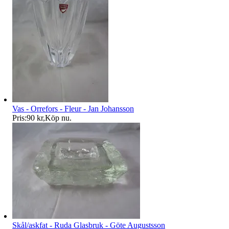
Vas - Orrefors - Fleur - Jan Johansson
Pris:
90 kr
,
Köp nu
.
Skål/askfat - Ruda Glasbruk - Göte Augustsson