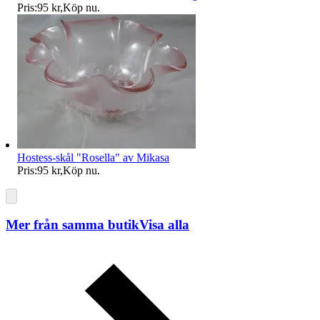
Pris:
95 kr
,
Köp nu
.
Hostess-skål "Rosella" av Mikasa
Pris:
95 kr
,
Köp nu
.
Mer från samma butik
Visa alla