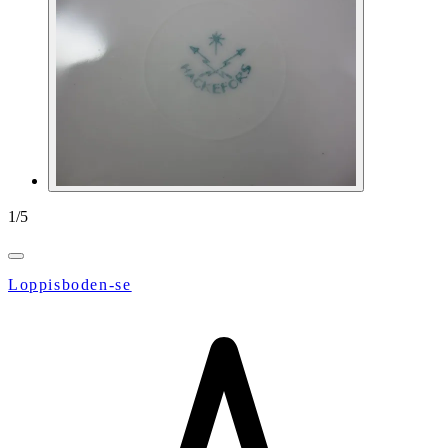
1
/
5
Loppisboden-se