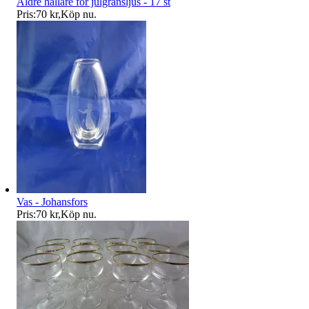
Äldre hållare för julgransljus - 17 st
Pris:
70 kr
,
Köp nu
.
Vas - Johansfors
Pris:
70 kr
,
Köp nu
.