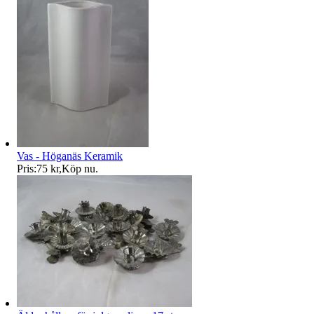
Vas - Höganäs Keramik
Pris:
75 kr
,
Köp nu
.