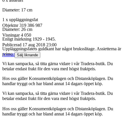
6 x assietter
Diameter: 17 cm
1 x uppläggningsfat
Objektnr
319 386 987
Diameter: 26 cm
Visningar
4 050
Enligt märkning 1929 - 1945.
Publicerad
17 aug 2018 23:00
Uppläggningsfatets guldkant har något bruksslitage. Assietterna är
prima.
Anmäl
Sälj liknande
Vi kan sampacka, så titta gärna vidare i vår Tradera-butik. Du
betalar endast frakt för den vara med högst fraktpris.
Hos oss gäller Konsumentköplagen och Distansköplagen. Du
handlar tryggt och har bland annat 14 dagars öppet köp.
Vi kan sampacka, så titta gärna vidare i vår Tradera-butik. Du
betalar endast frakt för den vara med högst fraktpris.
Hos oss gäller Konsumentköplagen och Distansköplagen. Du
handlar tryggt och har bland annat 14 dagars öppet köp.