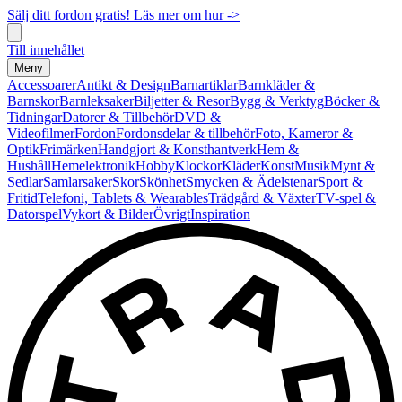
Sälj ditt fordon gratis! Läs mer om hur ->
Till innehållet
Meny
Accessoarer
Antikt & Design
Barnartiklar
Barnkläder &
Barnskor
Barnleksaker
Biljetter & Resor
Bygg & Verktyg
Böcker &
Tidningar
Datorer & Tillbehör
DVD &
Videofilmer
Fordon
Fordonsdelar & tillbehör
Foto, Kameror &
Optik
Frimärken
Handgjort & Konsthantverk
Hem &
Hushåll
Hemelektronik
Hobby
Klockor
Kläder
Konst
Musik
Mynt &
Sedlar
Samlarsaker
Skor
Skönhet
Smycken & Ädelstenar
Sport &
Fritid
Telefoni, Tablets & Wearables
Trädgård & Växter
TV-spel &
Datorspel
Vykort & Bilder
Övrigt
Inspiration