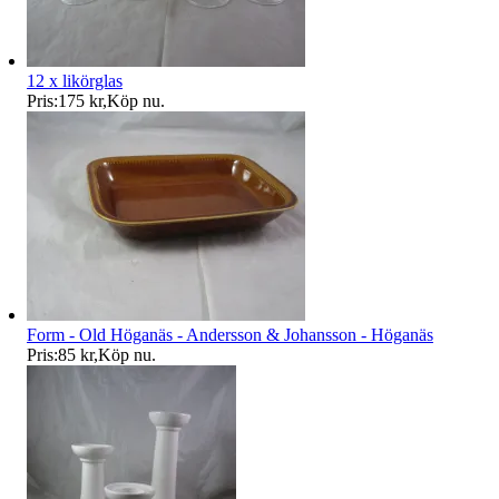
12 x likörglas
Pris:
175 kr
,
Köp nu
.
Form - Old Höganäs - Andersson & Johansson - Höganäs
Pris:
85 kr
,
Köp nu
.