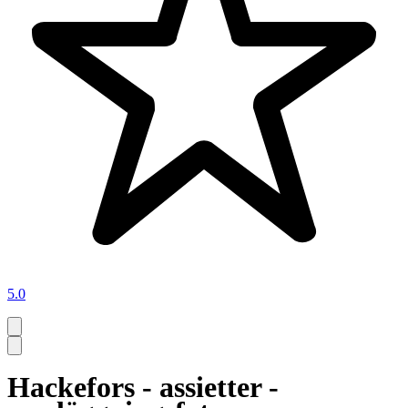
5.0
Hackefors - assietter -