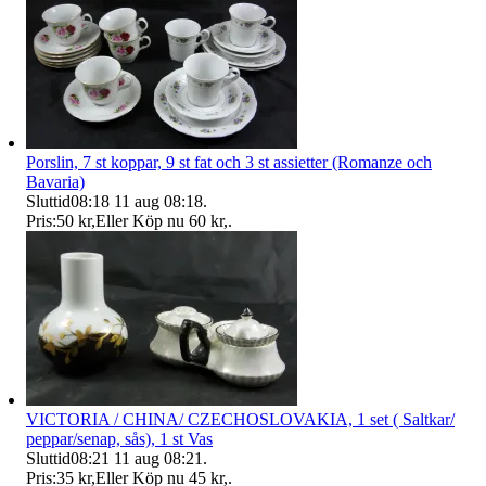
Porslin, 7 st koppar, 9 st fat och 3 st assietter (Romanze och
Bavaria)
Sluttid
08:18
11 aug 08:18
.
Pris:
50 kr
,
Eller Köp nu
60 kr
,
.
VICTORIA / CHINA/ CZECHOSLOVAKIA, 1 set ( Saltkar/
peppar/senap, sås), 1 st Vas
Sluttid
08:21
11 aug 08:21
.
Pris:
35 kr
,
Eller Köp nu
45 kr
,
.