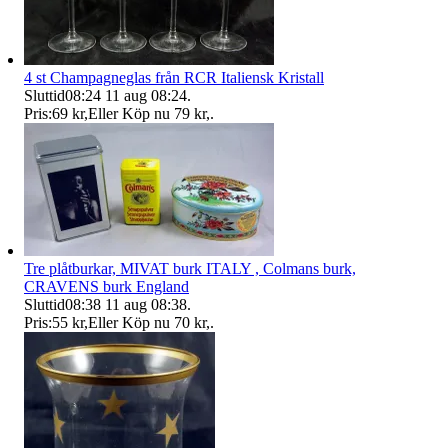
4 st Champagneglas från RCR Italiensk Kristall
Sluttid
08:24
11 aug 08:24
.
Pris:
69 kr
,
Eller Köp nu
79 kr
,
.
Tre plåtburkar, MIVAT burk ITALY , Colmans burk,
CRAVENS burk England
Sluttid
08:38
11 aug 08:38
.
Pris:
55 kr
,
Eller Köp nu
70 kr
,
.