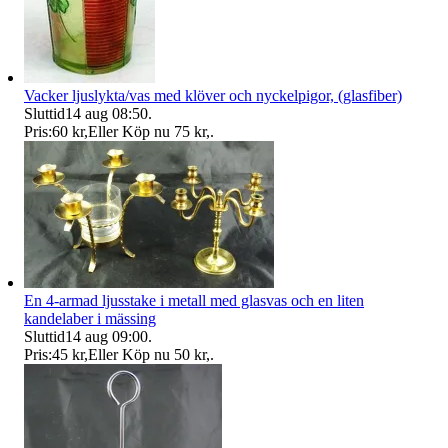
Vacker ljuslykta/vas med klöver och nyckelpigor, (glasfiber)
Sluttid
14 aug 08:50
.
Pris:
60 kr
,
Eller Köp nu
75 kr
,
.
En 4-armad ljusstake i metall med glasvas och en liten
kandelaber i mässing
Sluttid
14 aug 09:00
.
Pris:
45 kr
,
Eller Köp nu
50 kr
,
.