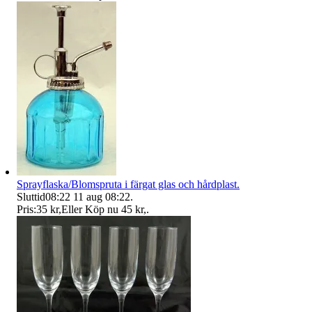
Sprayflaska/Blomspruta i färgat glas och hårdplast.
Sluttid
08:22
11 aug 08:22
.
Pris:
35 kr
,
Eller Köp nu
45 kr
,
.