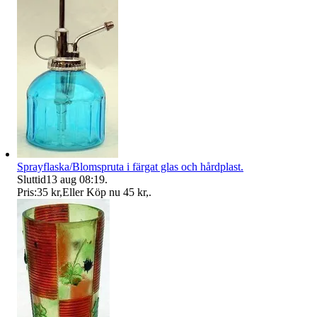
Sprayflaska/Blomspruta i färgat glas och hårdplast.
Sluttid
13 aug 08:19
.
Pris:
35 kr
,
Eller Köp nu
45 kr
,
.