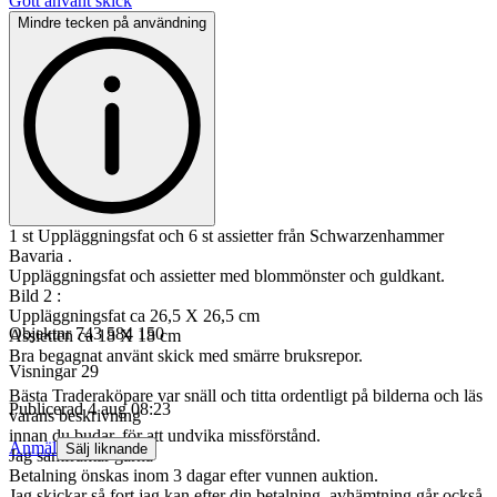
Gott använt skick
Mindre tecken på användning
1 st Uppläggningsfat och 6 st assietter från Schwarzenhammer
Bavaria .
Uppläggningsfat och assietter med blommönster och guldkant.
Bild 2 :
Uppläggningsfat ca 26,5 X 26,5 cm
Objektnr
743 584 150
Assietten ca 18 X 18 cm
Bra begagnat använt skick med smärre bruksrepor.
Visningar
29
Bästa Traderaköpare var snäll och titta ordentligt på bilderna och läs
Publicerad
4 aug 08:23
varans beskrivning
innan du budar, för att undvika missförstånd.
Anmäl
Sälj liknande
Jag samfraktar gärna
Betalning önskas inom 3 dagar efter vunnen auktion.
Jag skickar så fort jag kan efter din betalning, avhämtning går också