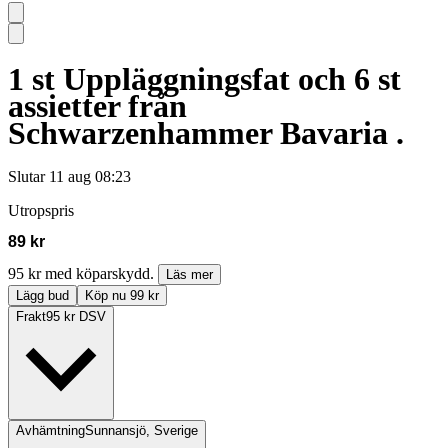
1 st Uppläggningsfat och 6 st
assietter från
Schwarzenhammer Bavaria .
Slutar
11 aug 08:23
Utropspris
89 kr
95 kr med köparskydd.
Läs mer
Lägg bud
Köp nu 99 kr
Frakt
95 kr DSV
Avhämtning
Sunnansjö, Sverige