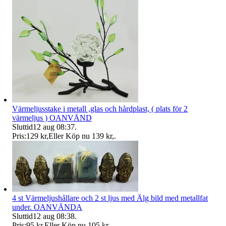
Värmeljusstake i metall ,glas och hårdplast, ( plats för 2
värmeljus ) OANVÄND
Sluttid
12 aug 08:37
.
Pris:
129 kr
,
Eller Köp nu
139 kr
,
.
4 st Värmeljushållare och 2 st ljus med Älg bild med metallfat
under. OANVÄNDA
Sluttid
12 aug 08:38
.
Pris:
95 kr
,
Eller Köp nu
105 kr
,
.