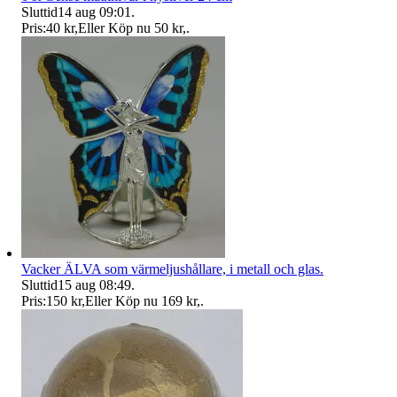
Sluttid
14 aug 09:01
.
Pris:
40 kr
,
Eller Köp nu
50 kr
,
.
Vacker ÄLVA som värmeljushållare, i metall och glas.
Sluttid
15 aug 08:49
.
Pris:
150 kr
,
Eller Köp nu
169 kr
,
.