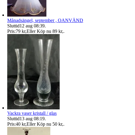
Månadsängel, september , OANVÄND
Sluttid
12 aug 08:39
.
Pris:
79 kr
,
Eller Köp nu
89 kr
,
.
Vackra vaser kristall / glas
Sluttid
13 aug 08:19
.
Pris:
40 kr
,
Eller Köp nu
50 kr
,
.