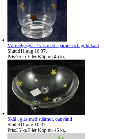
Värmeljusglas / vas med stjärnor och guld kant
Sluttid
11 aug 10:37
.
Pris:
35 kr
,
Eller Köp nu
45 kr
,
.
Skål i glas med stjärnor, oanvänd
Sluttid
11 aug 10:37
.
Pris:
35 kr
,
Eller Köp nu
45 kr
,
.