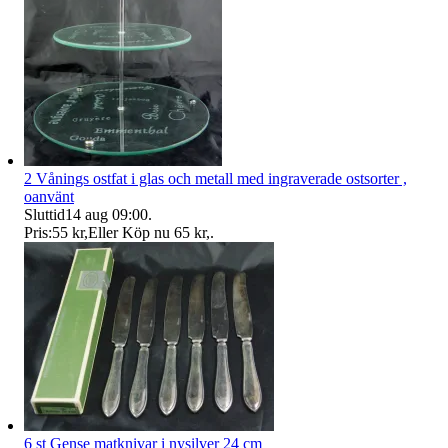
2 Vånings ostfat i glas och metall med ingraverade ostsorter ,
oanvänt
Sluttid
14 aug 09:00
.
Pris:
55 kr
,
Eller Köp nu
65 kr
,
.
6 st Gense matknivar i nysilver 24 cm