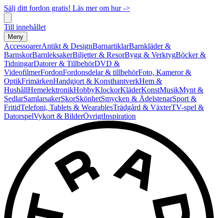
Sälj ditt fordon gratis! Läs mer om hur ->
Till innehållet
Meny
Accessoarer
Antikt & Design
Barnartiklar
Barnkläder &
Barnskor
Barnleksaker
Biljetter & Resor
Bygg & Verktyg
Böcker &
Tidningar
Datorer & Tillbehör
DVD &
Videofilmer
Fordon
Fordonsdelar & tillbehör
Foto, Kameror &
Optik
Frimärken
Handgjort & Konsthantverk
Hem &
Hushåll
Hemelektronik
Hobby
Klockor
Kläder
Konst
Musik
Mynt &
Sedlar
Samlarsaker
Skor
Skönhet
Smycken & Ädelstenar
Sport &
Fritid
Telefoni, Tablets & Wearables
Trädgård & Växter
TV-spel &
Datorspel
Vykort & Bilder
Övrigt
Inspiration