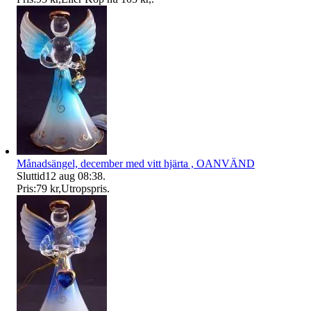
Månadsängel, december med vitt hjärta , OANVÄND
Sluttid
12 aug 08:38
.
Pris:
79 kr
,
Utropspris
.