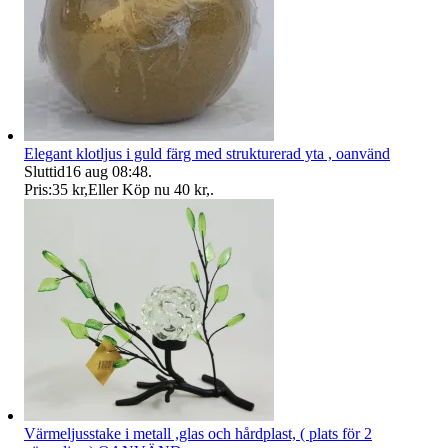
Elegant klotljus i guld färg med strukturerad yta , oanvänd
Sluttid
16 aug 08:48
.
Pris:
35 kr
,
Eller Köp nu
40 kr
,
.
Värmeljusstake i metall ,glas och hårdplast, ( plats för 2