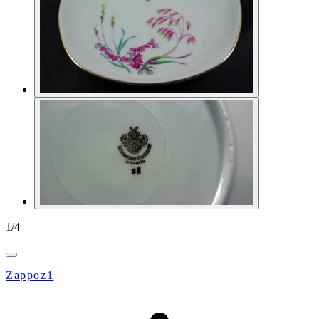
1
/
4
Zappoz1