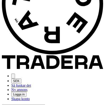
SEK
Så funkar det
Ny annons
Logga in
Skapa konto