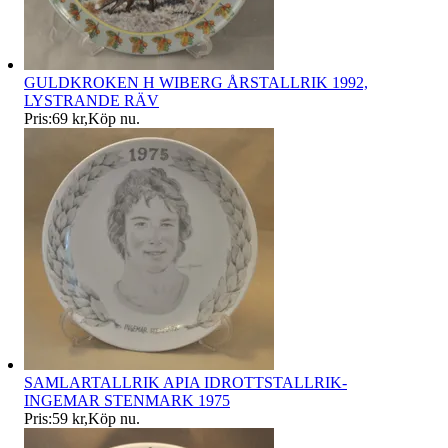
GULDKROKEN H WIBERG ÅRSTALLRIK 1992,
LYSTRANDE RÄV
Pris:
69 kr
,
Köp nu
.
SAMLARTALLRIK APIA IDROTTSTALLRIK-
INGEMAR STENMARK 1975
Pris:
59 kr
,
Köp nu
.