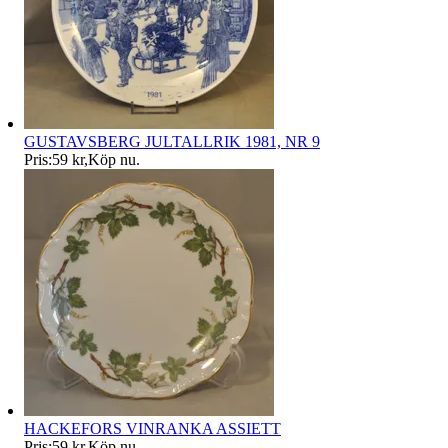
GUSTAVSBERG JULTALLRIK 1981, NR 9
Pris:
59 kr
,
Köp nu
.
HACKEFORS VINRANKA ASSIETT
Pris:
59 kr
,
Köp nu
.