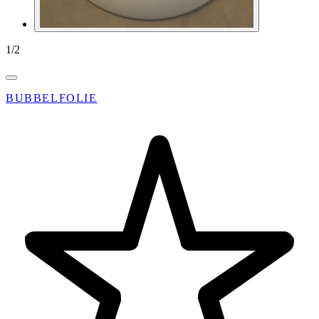
1
/
2
BUBBELFOLIE