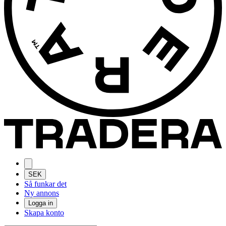
SEK
Så funkar det
Ny annons
Logga in
Skapa konto