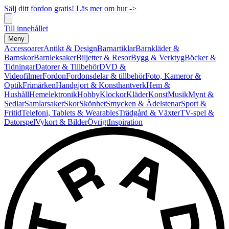
Sälj ditt fordon gratis! Läs mer om hur ->
Till innehållet
Meny
Accessoarer
Antikt & Design
Barnartiklar
Barnkläder &
Barnskor
Barnleksaker
Biljetter & Resor
Bygg & Verktyg
Böcker &
Tidningar
Datorer & Tillbehör
DVD &
Videofilmer
Fordon
Fordonsdelar & tillbehör
Foto, Kameror &
Optik
Frimärken
Handgjort & Konsthantverk
Hem &
Hushåll
Hemelektronik
Hobby
Klockor
Kläder
Konst
Musik
Mynt &
Sedlar
Samlarsaker
Skor
Skönhet
Smycken & Ädelstenar
Sport &
Fritid
Telefoni, Tablets & Wearables
Trädgård & Växter
TV-spel &
Datorspel
Vykort & Bilder
Övrigt
Inspiration