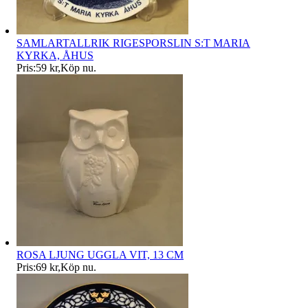
SAMLARTALLRIK RIGESPORSLIN S:T MARIA
KYRKA, ÅHUS
Pris:
59 kr
,
Köp nu
.
ROSA LJUNG UGGLA VIT, 13 CM
Pris:
69 kr
,
Köp nu
.