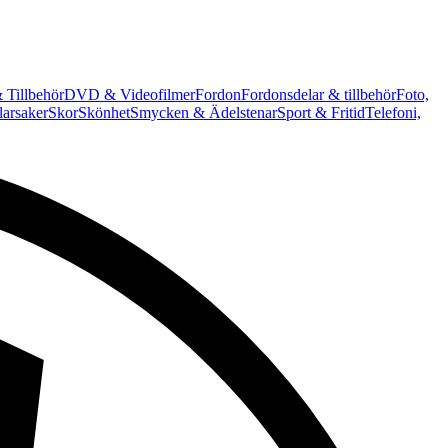
 Tillbehör
DVD & Videofilmer
Fordon
Fordonsdelar & tillbehör
Foto,
arsaker
Skor
Skönhet
Smycken & Ädelstenar
Sport & Fritid
Telefoni,