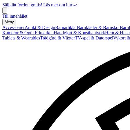
Sälj ditt fordon gratis! Läs mer om hur ->
Till innehållet
Meny
Accessoarer
Antikt & Design
Barnartiklar
Barnkläder & Barnskor
Barnl
Kameror & Optik
Frimärken
Handgjort & Konsthantverk
Hem & Hushå
Tablets & Wearables
Trädgård & Växter
TV-spel & Datorspel
Vykort &