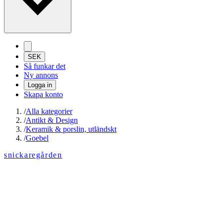
SEK
Så funkar det
Ny annons
Logga in
Skapa konto
/
Alla kategorier
/
Antikt & Design
/
Keramik & porslin, utländskt
/
Goebel
snickaregården