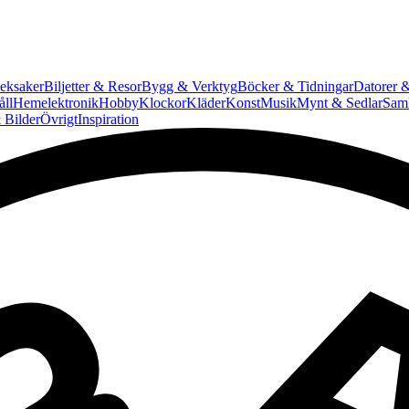
eksaker
Biljetter & Resor
Bygg & Verktyg
Böcker & Tidningar
Datorer &
ll
Hemelektronik
Hobby
Klockor
Kläder
Konst
Musik
Mynt & Sedlar
Saml
 Bilder
Övrigt
Inspiration