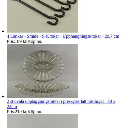
4 Länkar - Smide - S-Krokar - Upphängningskrokar - 20,7 cm
Pris:
189 kr
,
Köp nu
.
2 st ovala uppläggningsfat/fat i pressglas-lätt rökfärgat - 30 x
24cm
Pris:
219 kr
,
Köp nu
.