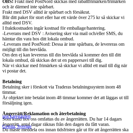
OBS!
Frakt med PostNord skickas med rabattfrimärken/frimärken
och är därmed inte spårbart.
Frakt med DSV alltid är spårbart och försäkrat.
Blir ditt paket för stort eller har ett värde över 275 kr så skickar vi
alltid med DSV.
I fraktkostnaden ingår kostnad för emballage/hantering.
-Leverans med DSV : Avisering sker via mail och/eller SMS, du
hämtar din vara hos ditt lokala ombud.
-Leverans med PostNord: Dessa är inte spårbara, de levereras om
möjligt till din brevlåda.
Om den ej kan levereras till din brevlåda så kommer den till ditt
lokala ombud, då skickas det ut en pappersavi till dig.
När vi skickar med frimärken så skickar vi alltid ett mail till dig när
vi postar det.
Betalning
Betalning sker i förskott via Traderas betalningssystem inom 48
timmar.
Är objektet inte betalat inom 48 timmar kommer det att läggas ut till
försäljning igen.
Ångerrätt/Reklamation och återbetalning
snickaregården
Som kund hos oss omfattas du av ångerrätten. Du har 14 dagars
ångerrätt, antal dagar räknas från den dagen du fått varan.
Gemla
,
Sverige
Du måste meddela oss innan tidsfristen går ut för att ångerrätten ska