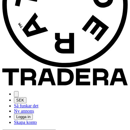
SEK
Så funkar det
Ny annons
Logga in
Skapa konto