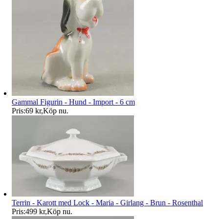
Gammal Figurin - Hund - Import - 6 cm
Pris:
69 kr
,
Köp nu
.
Terrin - Karott med Lock - Maria - Girlang - Brun - Rosenthal
Pris:
499 kr
,
Köp nu
.