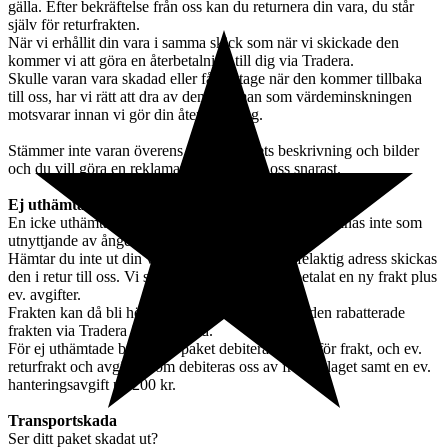
gälla. Efter bekräftelse från oss kan du returnera din vara, du står
själv för returfrakten.
När vi erhållit din vara i samma skick som när vi skickade den
kommer vi att göra en återbetalning till dig via Tradera.
Skulle varan vara skadad eller fått slitage när den kommer tillbaka
till oss, har vi rätt att dra av den summan som värdeminskningen
motsvarar innan vi gör din återbetalning.
Stämmer inte varan överens med objektets beskrivning och bilder
och du vill göra en reklamation, kontakta oss snarast.
Ej uthämtade paket
En icke uthämtad vara som kommer i retur till oss räknas inte som
utnyttjande av ångerrätt.
Hämtar du inte ut din vara i tid eller angett en felaktig adress skickas
den i retur till oss. Vi skickar den igen när du betalat en ny frakt plus
ev. avgifter.
Frakten kan då bli högre än den första eftersom den rabatterade
frakten via Tradera är förbrukad.
För ej uthämtade brev eller paket debiterar vi dig för frakt, och ev.
returfrakt och avgifter som debiteras oss av fraktbolaget samt en ev.
hanteringsavgift på 200 kr.
Transportskada
Ser ditt paket skadat ut?