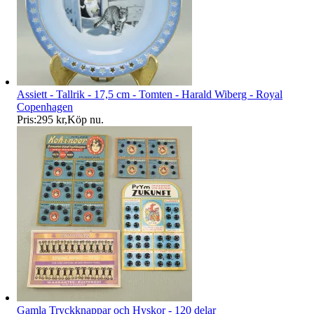
Assiett - Tallrik - 17,5 cm - Tomten - Harald Wiberg - Royal
Copenhagen
Pris:
295 kr
,
Köp nu
.
Gamla Tryckknappar och Hyskor - 120 delar