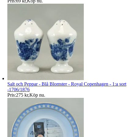
Pris:
69 kr
,
Köp nu
.
Salt och Peppar - Blå Blomster - Royal Copenhagen - 1:a sort
-1706/1876
Pris:
275 kr
,
Köp nu
.