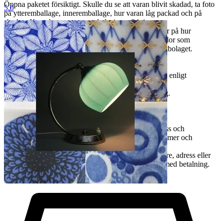
Öppna paketet försiktigt. Skulle du se att varan blivit skadad, ta foto
5.0
på ytteremballage, inneremballage, hur varan låg packad och på
skadan. Kontakta oss snarast, helst inom 24 timmar.
Spara emballaget och den skadade varan. Utan bilder på hur
emballaget ser ut, hur varan är packad och vilka skador som
uppkommit kan vi inte göra en reklamation mot fraktbolaget.
Allmänt
Hos oss handlar du tryggt och säkert. Du är skyddad enligt
distansköp- och konsumentlagstiftning.
Vi har F-skatt och tillämpar vinstmarginalbeskattning.
Vi skickar varor inom EU.
Det är varje enskild köpares ansvar att se till att adress och
kontaktuppgifter som är registrerade på Tradera stämmer och
fungerar.
Om du vill ha din vara skickad till en annan mottagare, adress eller
ombud så ändrar du det själv på Tradera i samband med betalning.