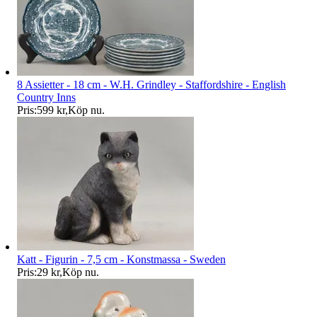
8 Assietter - 18 cm - W.H. Grindley - Staffordshire - English
Country Inns
Pris:
599 kr
,
Köp nu
.
Katt - Figurin - 7,5 cm - Konstmassa - Sweden
Pris:
29 kr
,
Köp nu
.