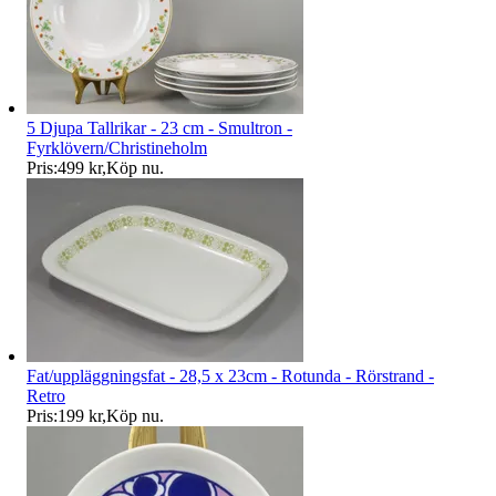
5 Djupa Tallrikar - 23 cm - Smultron -
Fyrklövern/Christineholm
Pris:
499 kr
,
Köp nu
.
Fat/uppläggningsfat - 28,5 x 23cm - Rotunda - Rörstrand -
Retro
Pris:
199 kr
,
Köp nu
.