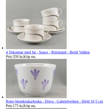
4 Tekoppar med fat - Space - Rörstrand - Bertil Vallien
Pris:
359 kr
,
Köp nu
.
Retro blomkruka/kruka - Driva - Gabrielverken - Höjd 10,5 cm
Pris:
175 kr
,
Köp nu
.