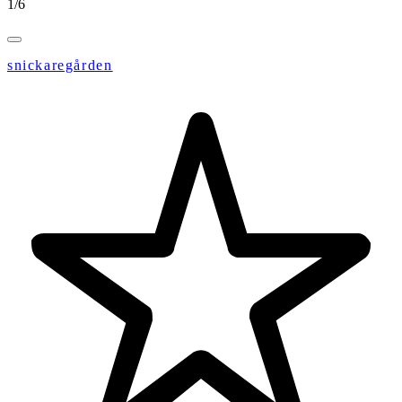
1
/
6
snickaregården