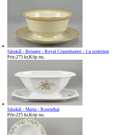
Såsskål - Broager - Royal Copenhagen - 1:a sortering
Pris:
275 kr
,
Köp nu
.
Såsskål - Maria - Rosenthal
Pris:
225 kr
,
Köp nu
.