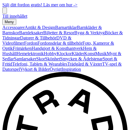
Sälj ditt fordon gratis! Läs mer om hur ->
Till innehållet
Meny
Accessoarer
Antikt & Design
Barnartiklar
Barnkläder &
Barnskor
Barnleksaker
Biljetter & Resor
Bygg & Verktyg
Böcker &
Tidningar
Datorer & Tillbehör
DVD &
Videofilmer
Fordon
Fordonsdelar & tillbehör
Foto, Kameror &
Optik
Frimärken
Handgjort & Konsthantverk
Hem &
Hushåll
Hemelektronik
Hobby
Klockor
Kläder
Konst
Musik
Mynt &
Sedlar
Samlarsaker
Skor
Skönhet
Smycken & Ädelstenar
Sport &
Fritid
Telefoni, Tablets & Wearables
Trädgård & Växter
TV-spel &
Datorspel
Vykort & Bilder
Övrigt
Inspiration