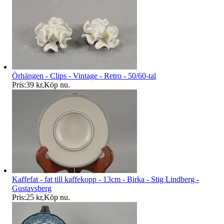
Örhängen - Clips - Vintage - Retro - 50/60-tal
Pris:
39 kr
,
Köp nu
.
Kaffefat - fat till kaffekopp - 13cm - Birka - Stig Lindberg -
Gustavsberg
Pris:
25 kr
,
Köp nu
.