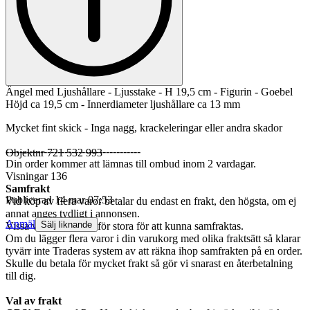
Ängel med Ljushållare - Ljusstake - H 19,5 cm - Figurin - Goebel
Höjd ca 19,5 cm - Innerdiameter ljushållare ca 13 mm
Mycket fint skick - Inga nagg, krackeleringar eller andra skador
---------------------------------------
Objektnr
721 532 993
Din order kommer att lämnas till ombud inom 2 vardagar.
Visningar
136
Samfrakt
Publicerad
14 mar 07:53
Vid köp av flera varor betalar du endast en frakt, den högsta, om ej
annat anges tydligt i annonsen.
Anmäl
Sälj liknande
Vissa varor kan vara för stora för att kunna samfraktas.
Om du lägger flera varor i din varukorg med olika fraktsätt så klarar
tyvärr inte Traderas system av att räkna ihop samfrakten på en order.
Skulle du betala för mycket frakt så gör vi snarast en återbetalning
till dig.
Val av frakt