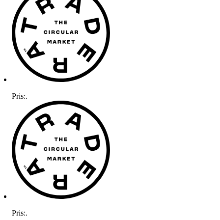
Pris:
.
Pris:
.