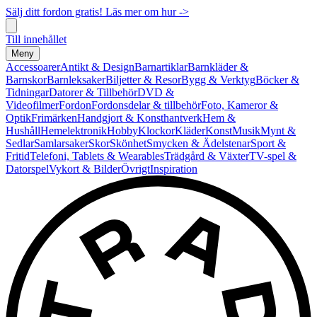
Sälj ditt fordon gratis! Läs mer om hur ->
Till innehållet
Meny
Accessoarer
Antikt & Design
Barnartiklar
Barnkläder &
Barnskor
Barnleksaker
Biljetter & Resor
Bygg & Verktyg
Böcker &
Tidningar
Datorer & Tillbehör
DVD &
Videofilmer
Fordon
Fordonsdelar & tillbehör
Foto, Kameror &
Optik
Frimärken
Handgjort & Konsthantverk
Hem &
Hushåll
Hemelektronik
Hobby
Klockor
Kläder
Konst
Musik
Mynt &
Sedlar
Samlarsaker
Skor
Skönhet
Smycken & Ädelstenar
Sport &
Fritid
Telefoni, Tablets & Wearables
Trädgård & Växter
TV-spel &
Datorspel
Vykort & Bilder
Övrigt
Inspiration