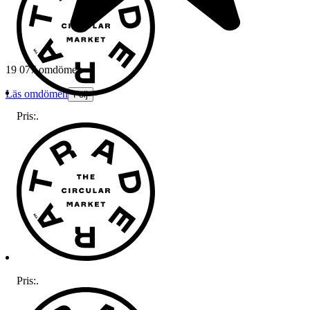
19 077 omdömen
Läs omdömen
Följ
Pris:
.
Pris:
.