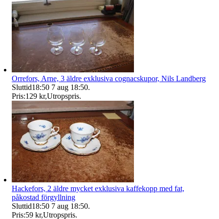
Orrefors, Arne, 3 äldre exklusiva cognacskupor, Nils Landberg
Sluttid
18:50
7 aug 18:50
.
Pris:
129 kr
,
Utropspris
.
Hackefors, 2 äldre mycket exklusiva kaffekopp med fat,
påkostad förgyllning
Sluttid
18:50
7 aug 18:50
.
Pris:
59 kr
,
Utropspris
.