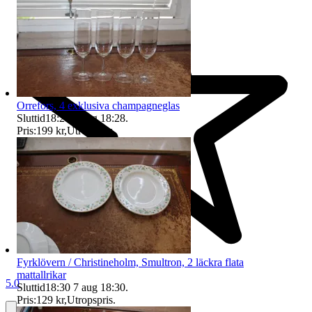
Orrefors, 4 exklusiva champagneglas
Sluttid
18:28
7 aug 18:28
.
Pris:
199 kr
,
Utropspris
.
Fyrklövern / Christineholm, Smultron, 2 läckra flata
mattallrikar
5.0
Sluttid
18:30
7 aug 18:30
.
Pris:
129 kr
,
Utropspris
.