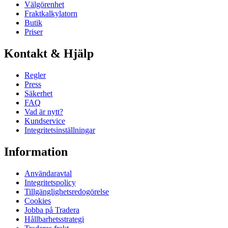
Välgörenhet
Fraktkalkylatorn
Butik
Priser
Kontakt & Hjälp
Regler
Press
Säkerhet
FAQ
Vad är nytt?
Kundservice
Integritetsinställningar
Information
Användaravtal
Integritetspolicy
Tillgänglighetsredogörelse
Cookies
Jobba på Tradera
Hållbarhetsstrategi