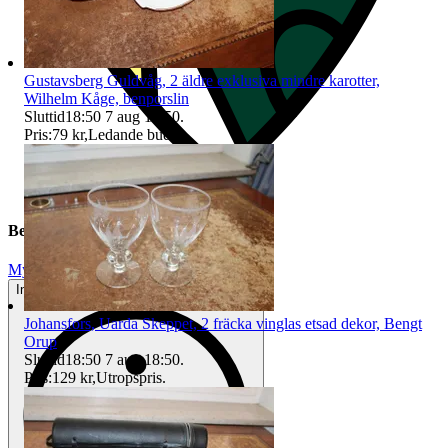
Gustavsberg Guldvåg, 2 äldre exklusiva mindre karotter,
Wilhelm Kåge, benporslin
Sluttid
18:50
7 aug 18:50
.
Pris:
79 kr
,
Ledande bud
.
Beskrivning
Mycket gott skick
Inga eller minimala tecken på användning
Johansfors, Uarda Skeppet, 2 fräcka vinglas etsad dekor, Bengt
Orup
Sluttid
18:50
7 aug 18:50
.
Pris:
129 kr
,
Utropspris
.