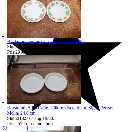
Hackefors, vinranka, 2 äldre flata assietter
Sluttid
18:50
7 aug 18:50
.
Pris:
29 kr
,
Utropspris
.
Rörstrand, A La Carte, 2 äldre vita tallrikar, Signe Persson
Melin, 24,8 cm
Sluttid
18:50
7 aug 18:50
.
Pris:
255 kr
,
Ledande bud
.
5.0