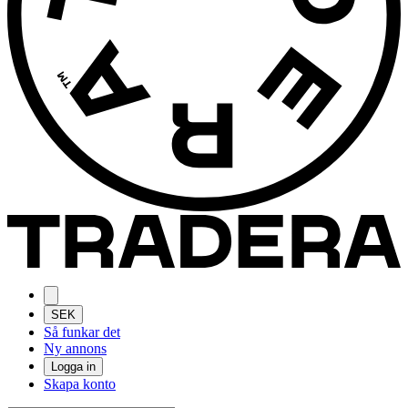
SEK
Så funkar det
Ny annons
Logga in
Skapa konto