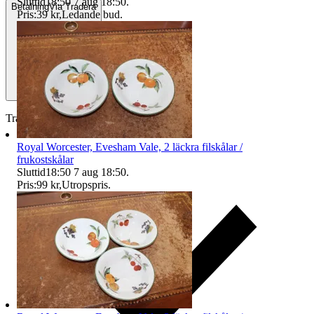
Sluttid
18:50
7 aug 18:50
.
Betalning
Via Tradera
Pris:
39 kr
,
Ledande bud
.
Traderas köparskydd
Royal Worcester, Evesham Vale, 2 läckra filskålar /
frukostskålar
Sluttid
18:50
7 aug 18:50
.
Pris:
99 kr
,
Utropspris
.