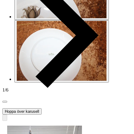
1
/
6
axel_42
Hoppa över karusell