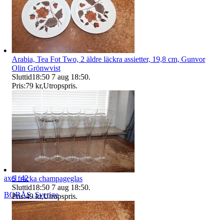
Arabia, Tea Fot Two, 2 äldre läckra assietter, 19,8 cm, Gunvor
Olin Grönwvist
Sluttid
18:50
7 aug 18:50
.
Pris:
79 kr
,
Utropspris
.
axel_42
5 fräcka champageglas
Sluttid
18:50
7 aug 18:50
.
BORÅS
,
Sverige
Pris:
49 kr
,
Utropspris
.