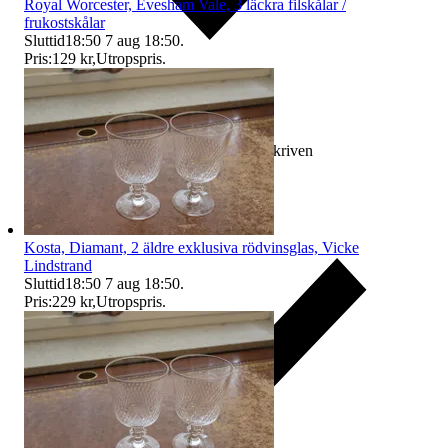
Royal Worcester, Evesham Vale, 3 läckra filskålar /
frukostskålar
Sluttid
18:50
7 aug 18:50
.
Pris:
129 kr
,
Utropspris
.
Ersättning om varan inte är som beskriven
Kosta, Diamant, 2 äldre exklusiva rödvinsglas, Vicke
Lindstrand
Sluttid
18:50
7 aug 18:50
.
Pris:
229 kr
,
Utropspris
.