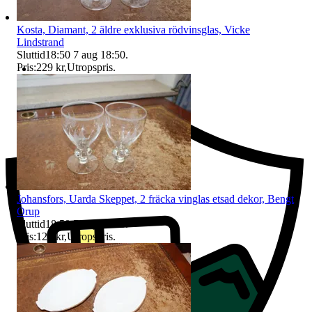
Kosta, Diamant, 2 äldre exklusiva rödvinsglas, Vicke
Lindstrand
Sluttid
18:50
7 aug 18:50
.
Pris:
229 kr
,
Utropspris
.
Ersättning om du inte får din vara
Johansfors, Uarda Skeppet, 2 fräcka vinglas etsad dekor, Bengt
Orup
Sluttid
18:50
7 aug 18:50
.
Pris:
129 kr
,
Utropspris
.