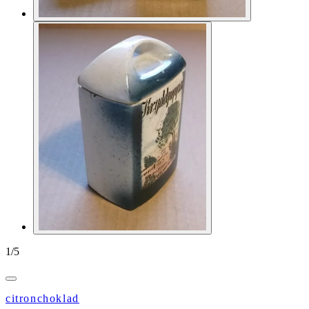
1
/
5
citronchoklad