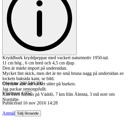
Kryddburk kryddpeppar med vackert naturmotiv 1950-tal.
11 cm hög , 6 cm bred och 4,5 cm djup.
Den är märkt import på undersidan.
Mycket fint skick, men det är tre små bruna nagg på undersidan av
lockets baksida kant, se bild.
Objektnr
269 546 390
Det syns inte när locket sitter på burken.
Jag packar omsorgsfullt.
Visningar
4 052
Kan även hämtas på Väddö, 7 km från Älmsta, 3 mil norr om
Norrtälje.
Publicerad
16 nov 2016 14:28
Anmäl
Sälj liknande