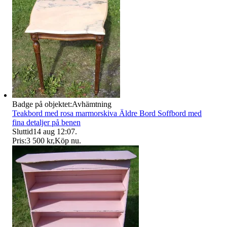
Badge på objektet:
Avhämtning
Teakbord med rosa marmorskiva Äldre Bord Soffbord med
fina detaljer på benen
Sluttid
14 aug 12:07
.
Pris:
3 500 kr
,
Köp nu
.