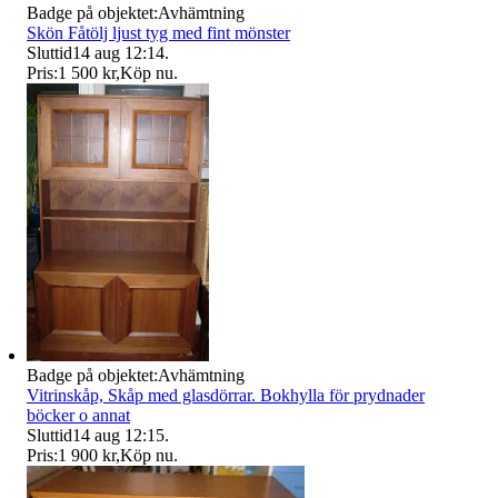
Badge på objektet:
Avhämtning
Skön Fåtölj ljust tyg med fint mönster
Sluttid
14 aug 12:14
.
Pris:
1 500 kr
,
Köp nu
.
Badge på objektet:
Avhämtning
Vitrinskåp, Skåp med glasdörrar. Bokhylla för prydnader
böcker o annat
Sluttid
14 aug 12:15
.
Pris:
1 900 kr
,
Köp nu
.