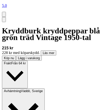
5.0
Kryddburk kryddpeppar blå
grön träd Vintage 1950-tal
215 kr
228 kr med köparskydd.
Läs mer
Köp nu
Lägg i varukorg
Frakt
Från 64 kr
Avhämtning
Väddö, Sverige