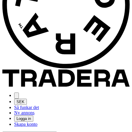
SEK
Så funkar det
Ny annons
Logga in
Skapa konto