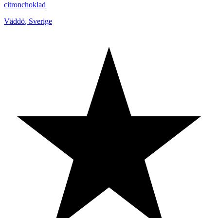
citronchoklad
Väddö
,
Sverige