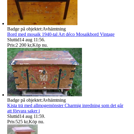
Badge på objektet:
Avhämtning
Bord med mosaik 1940-tal Art déco Mosaikbord Vintage
Sluttid
14 aug 11:56
.
Pris:
2 200 kr
,
Köp nu
.
Badge på objektet:
Avhämtning
Kista trä med allmogemönster Charmig inredning som det går
att förvara saker i
Sluttid
14 aug 11:59
.
Pris:
525 kr
,
Köp nu
.