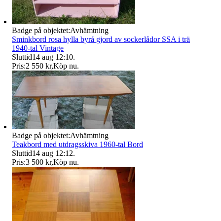
Badge på objektet:
Avhämtning
Sminkbord rosa hylla byrå gjord av sockerlådor SSA i trä
1940-tal Vintage
Sluttid
14 aug 12:10
.
Pris:
2 550 kr
,
Köp nu
.
Badge på objektet:
Avhämtning
Teakbord med utdragsskiva 1960-tal Bord
Sluttid
14 aug 12:12
.
Pris:
3 500 kr
,
Köp nu
.