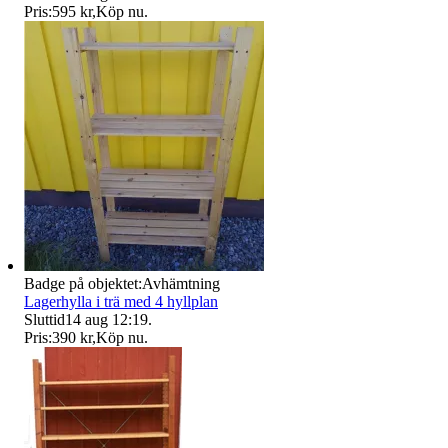
Pris:
595 kr
,
Köp nu
.
Badge på objektet:
Avhämtning
Lagerhylla i trä med 4 hyllplan
Sluttid
14 aug 12:19
.
Pris:
390 kr
,
Köp nu
.