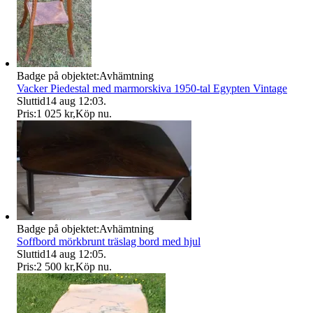
Badge på objektet:
Avhämtning
Vacker Piedestal med marmorskiva 1950-tal Egypten Vintage
Sluttid
14 aug 12:03
.
Pris:
1 025 kr
,
Köp nu
.
Badge på objektet:
Avhämtning
Soffbord mörkbrunt träslag bord med hjul
Sluttid
14 aug 12:05
.
Pris:
2 500 kr
,
Köp nu
.