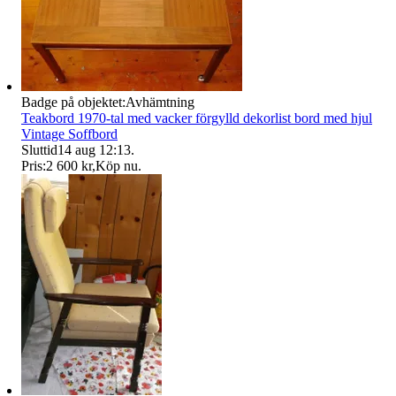
Badge på objektet:
Avhämtning
Teakbord 1970-tal med vacker förgylld dekorlist bord med hjul
Vintage Soffbord
Sluttid
14 aug 12:13
.
Pris:
2 600 kr
,
Köp nu
.