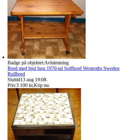
Badge på objektet:
Avhämtning
Bord med hjul furu 1970-tal Soffbord Westroths Sweden
Rullbord
Sluttid
13 aug 19:08
.
Pris:
3 100 kr
,
Köp nu
.