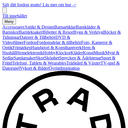
Sälj ditt fordon gratis! Läs mer om hur ->
Till innehållet
Meny
Accessoarer
Antikt & Design
Barnartiklar
Barnkläder &
Barnskor
Barnleksaker
Biljetter & Resor
Bygg & Verktyg
Böcker &
Tidningar
Datorer & Tillbehör
DVD &
Videofilmer
Fordon
Fordonsdelar & tillbehör
Foto, Kameror &
Optik
Frimärken
Handgjort & Konsthantverk
Hem &
Hushåll
Hemelektronik
Hobby
Klockor
Kläder
Konst
Musik
Mynt &
Sedlar
Samlarsaker
Skor
Skönhet
Smycken & Ädelstenar
Sport &
Fritid
Telefoni, Tablets & Wearables
Trädgård & Växter
TV-spel &
Datorspel
Vykort & Bilder
Övrigt
Inspiration