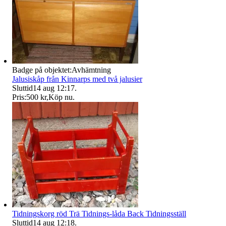
Badge på objektet:
Avhämtning
Jalusiskåp från Kinnarps med två jalusier
Sluttid
14 aug 12:17
.
Pris:
500 kr
,
Köp nu
.
Tidningskorg röd Trä Tidnings-låda Back Tidningsställ
Sluttid
14 aug 12:18
.