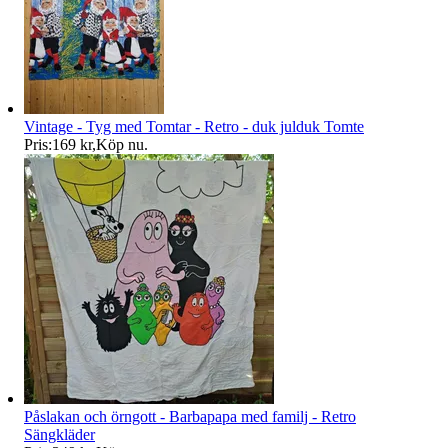
Vintage - Tyg med Tomtar - Retro - duk julduk Tomte
Pris:
169 kr
,
Köp nu
.
Påslakan och örngott - Barbapapa med familj - Retro
Sängkläder