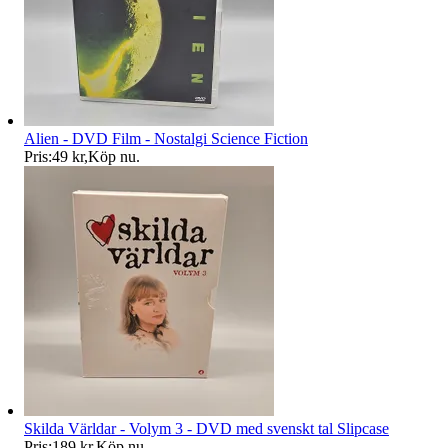
Alien - DVD Film - Nostalgi Science Fiction
Pris:
49 kr
,
Köp nu
.
Skilda Världar - Volym 3 - DVD med svenskt tal Slipcase
Pris:
189 kr
,
Köp nu
.