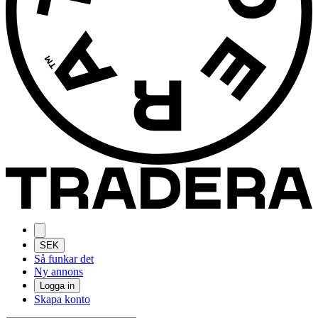
SEK
Så funkar det
Ny annons
Logga in
Skapa konto