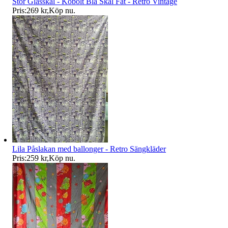
Stor Glasskål - Kobolt Blå Skål Fat - Retro Vintage
Pris:
269 kr
,
Köp nu
.
Lila Påslakan med ballonger - Retro Sängkläder
Pris:
259 kr
,
Köp nu
.