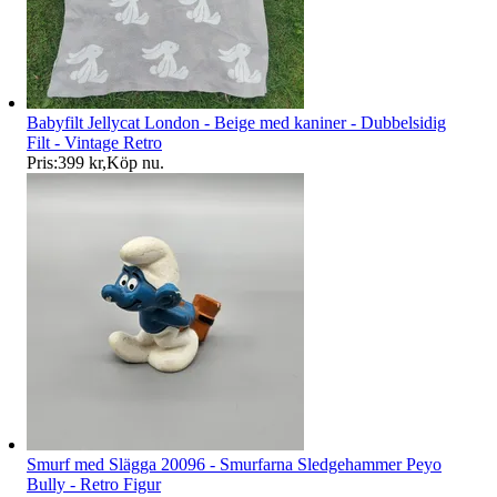
Babyfilt Jellycat London - Beige med kaniner - Dubbelsidig
Filt - Vintage Retro
Pris:
399 kr
,
Köp nu
.
Smurf med Slägga 20096 - Smurfarna Sledgehammer Peyo
Bully - Retro Figur