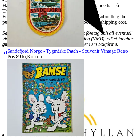
Har du frågor? Välkommen att skriva ett meddelande här på
Tradera, maila eller ringa.
For international buyers: Please contact us before submitting the
purchase, then we send you information about the shipping cost.
SakLetarHyllan AB är ett momsregistrerat företag och all eventuell
vinst beskattas med vinstmarginalbeskattning (VMB), vilket innebär
att företag inte ska ta upp momsen för köpet i sin bokföring.
Sandefjord Norge - Tygmärke Patch - Souvenir Vintage Retro
5.0
Pris:
89 kr
,
Köp nu
.