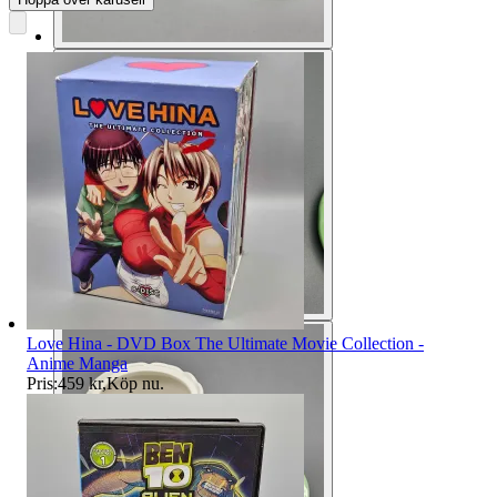
Love Hina - DVD Box The Ultimate Movie Collection -
Anime Manga
Pris:
459 kr
,
Köp nu
.