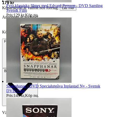
179 kr
Fyra klassiska filmer med Edvard Persson - DVD Samling
Köparskydd är valfritt hos företag.
Läs mer
Svensk Film
Pris:
129 kr
,
Köp nu
.
Annonsen är avslutad
Köpförfrågan är tyvärr inte tillgänglig.
Frakt
Från 49 kr
Betalning
Via Tradera
Snapphanar - DVD Specialutgåva Inplastad Ny - Svensk
DVD-Film
Pris:
149 kr
,
Köp nu
.
Välj till köparskydd