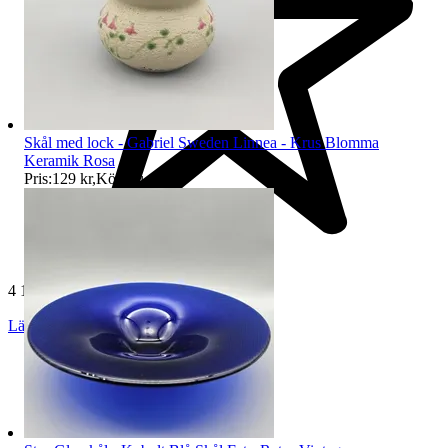
Skål med lock - Gabriel Sweden Linnea - Krus Blomma
Keramik Rosa
Pris:
129 kr
,
Köp nu
.
4 123 omdömen
Läs omdömen
Följ