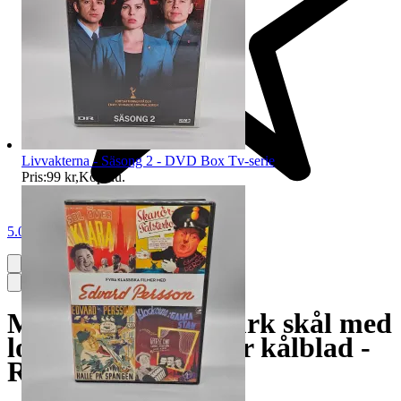
Livvakterna - Säsong 2 - DVD Box Tv-serie
Pris:
99 kr
,
Köp nu
.
5.0
Mindre ljusgrön burk skål med
lock - Reliefmönster kålblad -
Retro