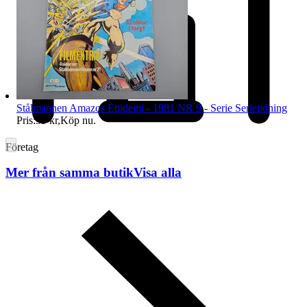
Stålmannen Amazos Epidemi - 1981 NR 9 - Serie Serietidning
Pris:
39 kr
,
Köp nu
.
Företag
Mer från samma butik
Visa alla