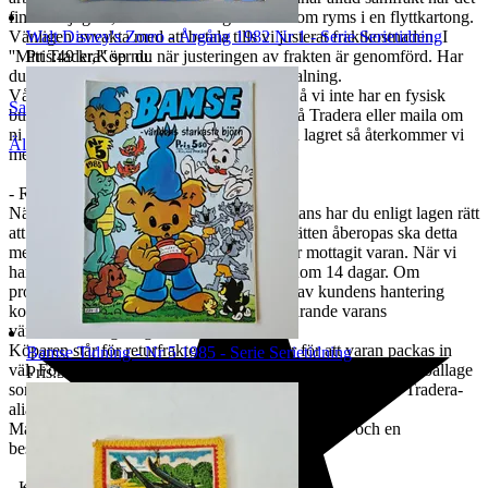
finns möjlighet, dock max 20 kg och det som ryms i en flyttkartong.
Walt Disney's Zorro - Årgång 1982 Nr 1 - Serie Serietidning
Vänligen avvakta med att betala tills vi justerat fraktkostnaden. I
Pris:
49 kr
,
Köp nu
.
''Mitt Tradera'' ser du när justeringen av frakten är genomförd. Har
du redan hunnit betala så gör vi en återbetalning.
Vårt lager finns i närheten av Göteborg. Då vi inte har en fysisk
SakLetarHyllan
butik måste ni skriva ett meddelande här på Tradera eller maila om
ni är intresserade av att hämta varorna från lagret så återkommer vi
Älvängen
,
Sverige
med ett tidsförslag.
- Retur och Reklamation:
När du köper en vara eller en tjänst på distans har du enligt lagen rätt
att ångra köpet inom 14 dagar. Om ångerrätten åberopas ska detta
meddelas inom 14 dagar från det att du har mottagit varan. När vi
har mottagit returen återbetalas beloppet inom 14 dagar. Om
produktens kvalitet har påverkats till följd av kundens hantering
kommer avdrag på återbetalningen motsvarande varans
värdeminskning att göras.
Köparen står för returfrakten och ansvarar för att varan packas in
Bamse Tidning - Nr 5 1985 - Serie Serietidning
väl. För att värna om miljön får du gärna återanvända det emballage
Pris:
39 kr
,
Köp nu
.
som varan skickades i. Bifoga en lapp med ditt namn och Tradera-
alias i paketet när du skickar tillbaka varan.
Maila oss vid eventuell reklamation. Bifoga bilder och en
beskrivning av reklamationsskälet.
- Kontakt: