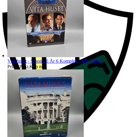
Vita huset - Säsong 6 År 6 Komplett - DVD Box
Pris:
109 kr
,
Köp nu
.