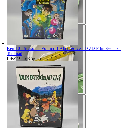
Ben 10 - Season 1 Volume 1 Alien Force - DVD Film Svenska
Tecknad
Pris:
119 kr
,
Köp nu
.