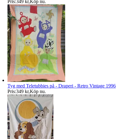
Pris:
349 kr
,
Köp nu
.
Tyg med Teletubbies på - Draperi - Retro Vintage 1996
Pris:
349 kr
,
Köp nu
.