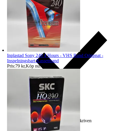
Inplastad Sony 240 4 Hours - VHS Band Oöppnat -
Inspelningsbart Kassettband
Pris:
79 kr
,
Köp nu
.
Ersättning om varan inte är som beskriven