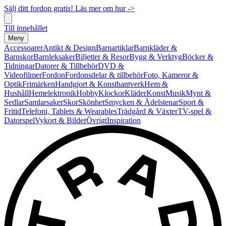
Sälj ditt fordon gratis! Läs mer om hur ->
Till innehållet
Meny
Accessoarer
Antikt & Design
Barnartiklar
Barnkläder &
Barnskor
Barnleksaker
Biljetter & Resor
Bygg & Verktyg
Böcker &
Tidningar
Datorer & Tillbehör
DVD &
Videofilmer
Fordon
Fordonsdelar & tillbehör
Foto, Kameror &
Optik
Frimärken
Handgjort & Konsthantverk
Hem &
Hushåll
Hemelektronik
Hobby
Klockor
Kläder
Konst
Musik
Mynt &
Sedlar
Samlarsaker
Skor
Skönhet
Smycken & Ädelstenar
Sport &
Fritid
Telefoni, Tablets & Wearables
Trädgård & Växter
TV-spel &
Datorspel
Vykort & Bilder
Övrigt
Inspiration