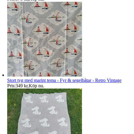
Stort tyg med marint tema - Fyr & segelbåtar - Retro Vintage
Pris:
349 kr
,
Köp nu
.