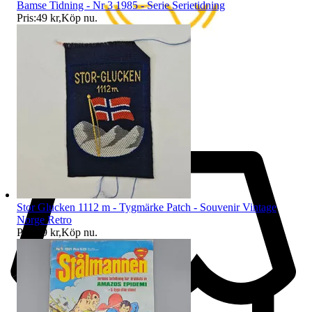
Bamse Tidning - Nr 3 1985 - Serie Serietidning
Pris:
49 kr
,
Köp nu
.
Stor Glucken 1112 m - Tygmärke Patch - Souvenir Vintage
Norge Retro
Pris:
99 kr
,
Köp nu
.