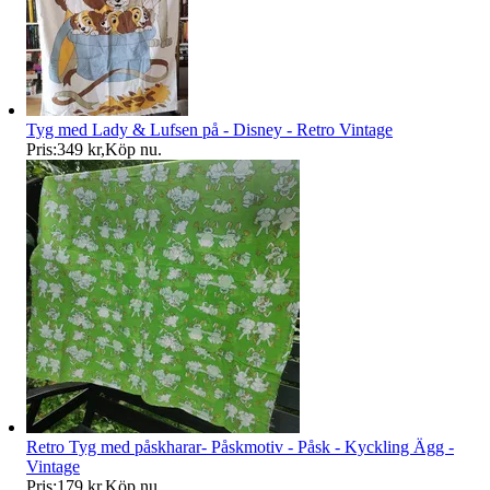
Tyg med Lady & Lufsen på - Disney - Retro Vintage
Pris:
349 kr
,
Köp nu
.
Retro Tyg med påskharar- Påskmotiv - Påsk - Kyckling Ägg -
Vintage
Pris:
179 kr
,
Köp nu
.