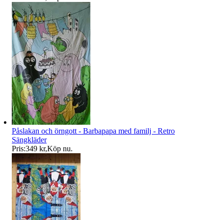
Påslakan och örngott - Barbapapa med familj - Retro
Sängkläder
Pris:
349 kr
,
Köp nu
.