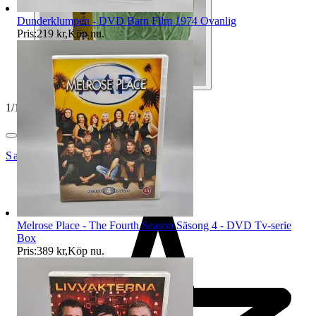
Dunderklumpen - DVD Barn Film 1974 Ovanlig
Pris:
219 kr
,
Köp nu
.
1
/
10
SakLetarHyllan
Melrose Place - The Fourth Season Säsong 4 - DVD Tv-serie
Box
Pris:
389 kr
,
Köp nu
.