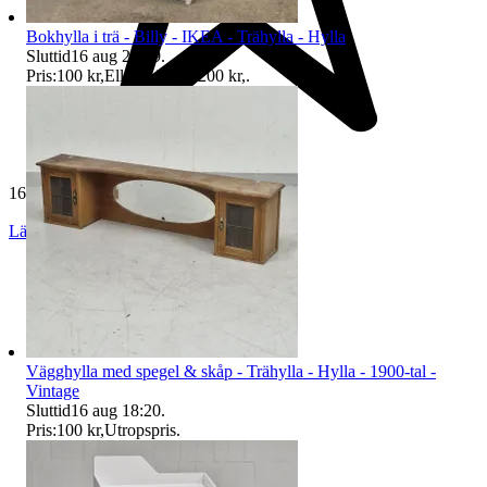
Bokhylla i trä - Billy - IKEA - Trähylla - Hylla
Sluttid
16 aug 21:29
.
Pris:
100 kr
,
Eller Köp nu
200 kr
,
.
165 062 omdömen
Läs omdömen
Följ
Vägghylla med spegel & skåp - Trähylla - Hylla - 1900-tal -
Vintage
Sluttid
16 aug 18:20
.
Pris:
100 kr
,
Utropspris
.