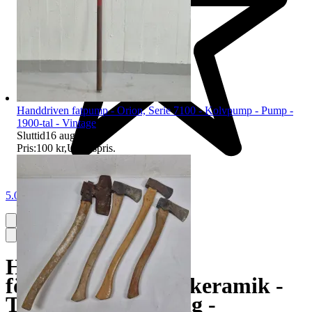
Handdriven fatpump - Orion, Serie 7100 - Kolvpump - Pump -
1900-tal - Vintage
Sluttid
16 aug 18:01
.
Pris:
100 kr
,
Utropspris
.
5.0
Hylla i trä med
förvaringsburkar i keramik -
Trähylla - Förvaring -