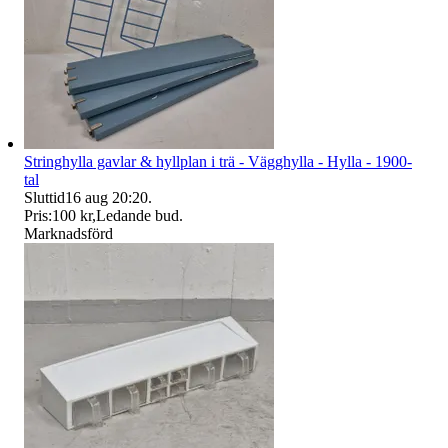
Stringhylla gavlar & hyllplan i trä - Vägghylla - Hylla - 1900-
tal
Sluttid
16 aug 20:20
.
Pris:
100 kr
,
Ledande bud
.
Marknadsförd