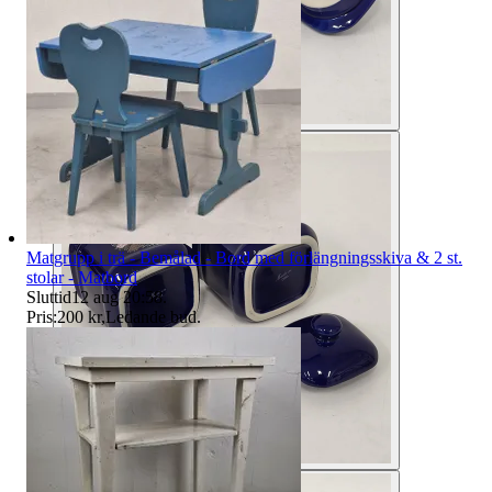
Matgrupp i trä - Bemålad - Bord med förlängningsskiva & 2 st.
stolar - Matbord
Sluttid
12 aug 20:58
.
Pris:
200 kr
,
Ledande bud
.