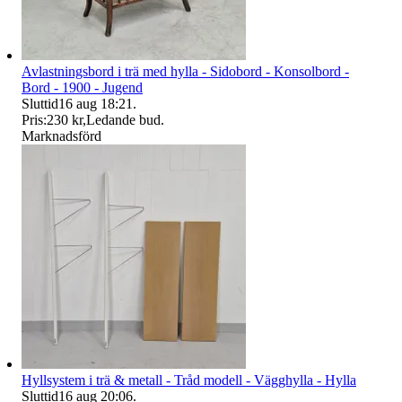
Avlastningsbord i trä med hylla - Sidobord - Konsolbord -
Bord - 1900 - Jugend
Sluttid
16 aug 18:21
.
Pris:
230 kr
,
Ledande bud
.
Marknadsförd
Hyllsystem i trä & metall - Tråd modell - Vägghylla - Hylla
Sluttid
16 aug 20:06
.