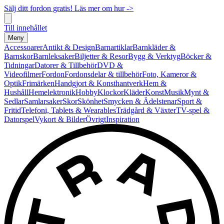
Sälj ditt fordon gratis! Läs mer om hur ->
Till innehållet
Meny
Accessoarer
Antikt & Design
Barnartiklar
Barnkläder &
Barnskor
Barnleksaker
Biljetter & Resor
Bygg & Verktyg
Böcker &
Tidningar
Datorer & Tillbehör
DVD &
Videofilmer
Fordon
Fordonsdelar & tillbehör
Foto, Kameror &
Optik
Frimärken
Handgjort & Konsthantverk
Hem &
Hushåll
Hemelektronik
Hobby
Klockor
Kläder
Konst
Musik
Mynt &
Sedlar
Samlarsaker
Skor
Skönhet
Smycken & Ädelstenar
Sport &
Fritid
Telefoni, Tablets & Wearables
Trädgård & Växter
TV-spel &
Datorspel
Vykort & Bilder
Övrigt
Inspiration