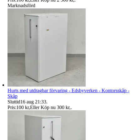
Marknadsförd
Hurts med utdragbar förvaring - Edsbyverken - Kontorsskåp -
Skåp
Sluttid
16 aug 21:33
.
Pris:
100 kr
,
Eller Köp nu
300 kr
,
.