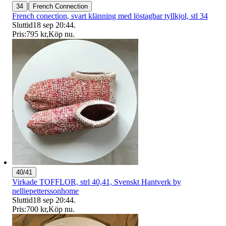
|
34
French Connection
French conection, svart klänning med löstagbar tyllkjol, stl 34
Sluttid
18 sep 20:44
.
Pris:
795 kr
,
Köp nu
.
40/41
Virkade TOFFLOR, strl 40,41, Svenskt Hantverk by
nelliepetterssonhome
Sluttid
18 sep 20:44
.
Pris:
700 kr
,
Köp nu
.