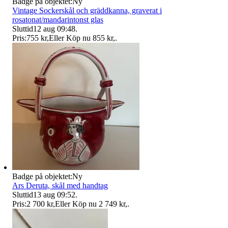
Badge på objektet:
Ny
Vintage Sockerskål och gräddkanna, graverat i
rosatonat/mandarintonst glas
Sluttid
12 aug 09:48
.
Pris:
755 kr
,
Eller Köp nu
855 kr
,
.
Badge på objektet:
Ny
Ars Deruta, skål med handtag
Sluttid
13 aug 09:52
.
Pris:
2 700 kr
,
Eller Köp nu
2 749 kr
,
.