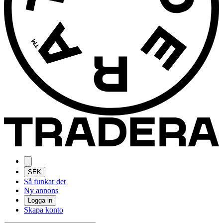
SEK
Så funkar det
Ny annons
Logga in
Skapa konto