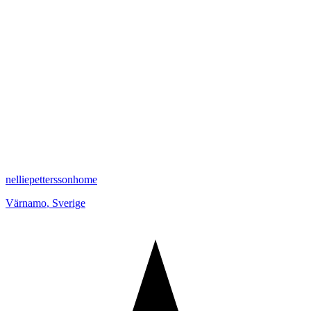
nelliepetterssonhome
Värnamo
,
Sverige