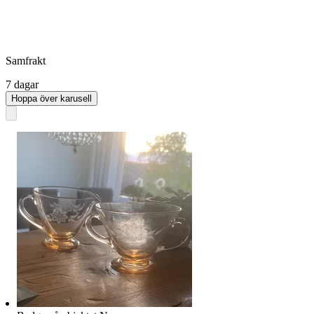
Samfrakt
7 dagar
Hoppa över karusell