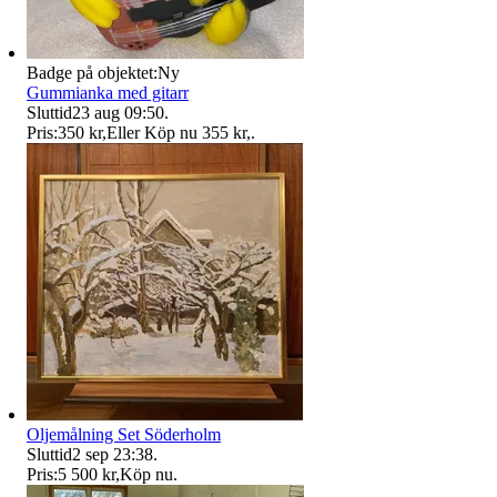
Badge på objektet:
Ny
Gummianka med gitarr
Sluttid
23 aug 09:50
.
Pris:
350 kr
,
Eller Köp nu
355 kr
,
.
Oljemålning Set Söderholm
Sluttid
2 sep 23:38
.
Pris:
5 500 kr
,
Köp nu
.