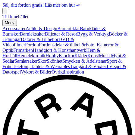
Sälj ditt fordon gratis! Läs mer om hur ->
Till innehållet
Meny
Accessoarer
Antikt & Design
Barnartiklar
Barnkläder &
Barnskor
Barnleksaker
Biljetter & Resor
Bygg & Verktyg
Böcker &
Tidningar
Datorer & Tillbehör
DVD &
Videofilmer
Fordon
Fordonsdelar & tillbehör
Foto, Kameror &
Optik
Frimärken
Handgjort & Konsthantverk
Hem &
Hushåll
Hemelektronik
Hobby
Klockor
Kläder
Konst
Musik
Mynt &
Sedlar
Samlarsaker
Skor
Skönhet
Smycken & Ädelstenar
Sport &
Fritid
Telefoni, Tablets & Wearables
Trädgård & Växter
TV-spel &
Datorspel
Vykort & Bilder
Övrigt
Inspiration