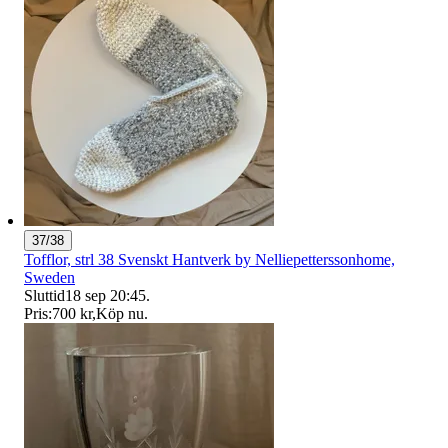
37/38
Tofflor, strl 38 Svenskt Hantverk by Nelliepetterssonhome,
Sweden
Sluttid
18 sep 20:45
.
Pris:
700 kr
,
Köp nu
.