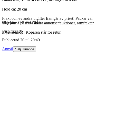
Höjd ca: 20 cm
Frakt och ev andra utgifter framgår av priset! Packar väl.
Objektnr
741 353 704
Titta gärna på mina andra annonser/auktioner, samfraktar.
Visningar
86
Inget återköp! Köparen står för retur.
Publicerad
20 jul 20:49
Anmäl
Sälj liknande