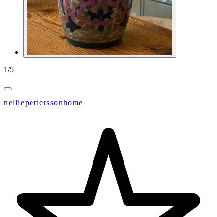
1
/
5
nelliepetterssonhome