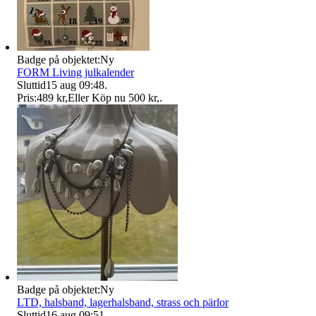
Badge på objektet:
Ny
FORM Living julkalender
Sluttid
15 aug 09:48
.
Pris:
489 kr
,
Eller Köp nu
500 kr
,
.
Badge på objektet:
Ny
LTD, halsband, lagerhalsband, strass och pärlor
Sluttid
16 aug 09:51
.