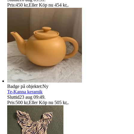
Pris:
450 kr
,
Eller Köp nu
454 kr
,
.
Badge på objektet:
Ny
Te-Kanna keramik
Sluttid
23 aug 09:49
.
Pris:
500 kr
,
Eller Köp nu
505 kr
,
.