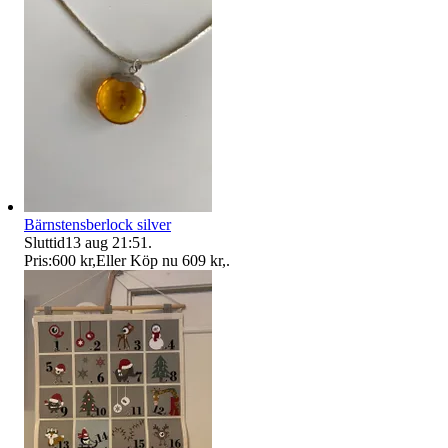
Bärnstensberlock silver
Sluttid
13 aug 21:51
.
Pris:
600 kr
,
Eller Köp nu
609 kr
,
.