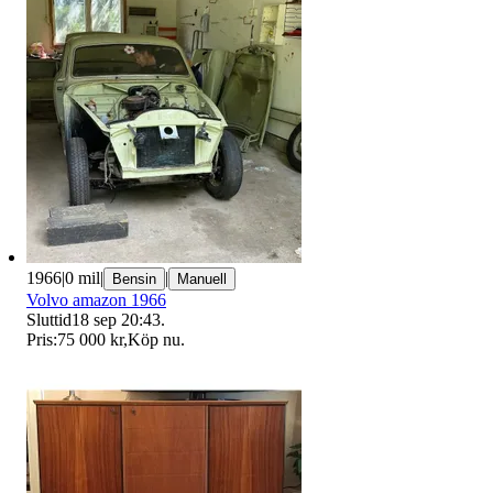
1966
|
0 mil
|
|
Bensin
Manuell
Volvo amazon 1966
Sluttid
18 sep 20:43
.
Pris:
75 000 kr
,
Köp nu
.