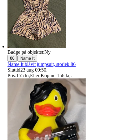
Badge på objektet:
Ny
|
86
Name It
Name It blåvit jumpsuit, storlek 86
Sluttid
23 aug 09:50
.
Pris:
155 kr
,
Eller Köp nu
156 kr
,
.