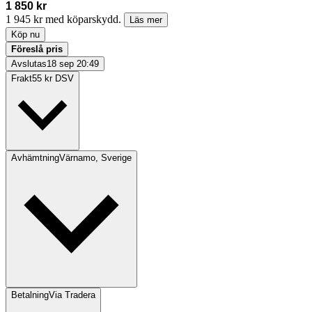
1 850 kr
1 945 kr med köparskydd.
Läs mer
Köp nu
Föreslå pris
Avslutas
18 sep 20:49
Frakt
55 kr DSV
Avhämtning
Värnamo, Sverige
Betalning
Via Tradera