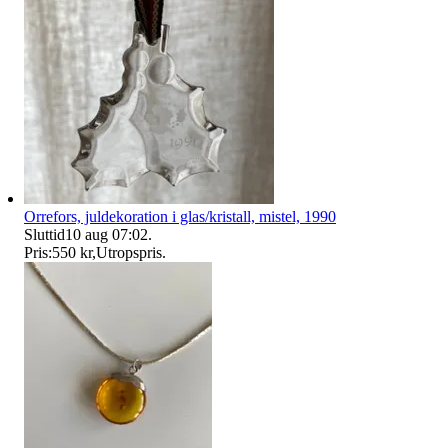
Orrefors, juldekoration i glas/kristall, mistel, 1990
Sluttid
10 aug 07:02
.
Pris:
550 kr
,
Utropspris
.