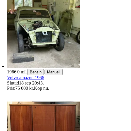
1966
|
0 mil
|
|
Bensin
Manuell
Volvo amazon 1966
Sluttid
18 sep 20:43
.
Pris:
75 000 kr
,
Köp nu
.