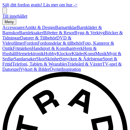
Sälj ditt fordon gratis! Läs mer om hur ->
Till innehållet
Meny
Accessoarer
Antikt & Design
Barnartiklar
Barnkläder &
Barnskor
Barnleksaker
Biljetter & Resor
Bygg & Verktyg
Böcker &
Tidningar
Datorer & Tillbehör
DVD &
Videofilmer
Fordon
Fordonsdelar & tillbehör
Foto, Kameror &
Optik
Frimärken
Handgjort & Konsthantverk
Hem &
Hushåll
Hemelektronik
Hobby
Klockor
Kläder
Konst
Musik
Mynt &
Sedlar
Samlarsaker
Skor
Skönhet
Smycken & Ädelstenar
Sport &
Fritid
Telefoni, Tablets & Wearables
Trädgård & Växter
TV-spel &
Datorspel
Vykort & Bilder
Övrigt
Inspiration