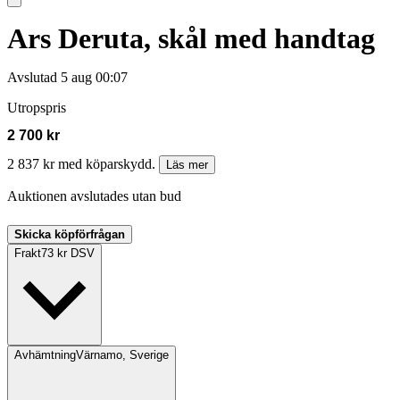
Ars Deruta, skål med handtag
Avslutad
5 aug 00:07
Utropspris
2 700 kr
2 837 kr med köparskydd.
Läs mer
Auktionen avslutades utan bud
Skicka köpförfrågan
Frakt
73 kr DSV
Avhämtning
Värnamo, Sverige