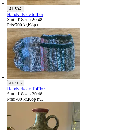
41,5/42
Handvirkade tofflor
Sluttid
18 sep 20:48
.
Pris:
700 kr
,
Köp nu
.
41/41,5
Handvirkade Tofflor
Sluttid
18 sep 20:48
.
Pris:
700 kr
,
Köp nu
.