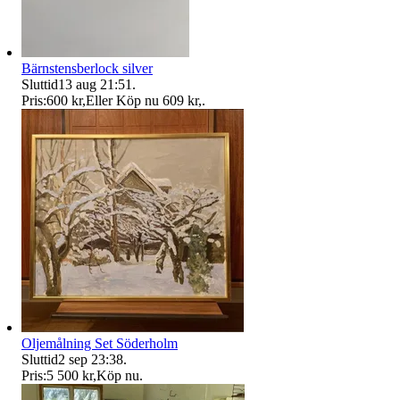
Bärnstensberlock silver
Sluttid
13 aug 21:51
.
Pris:
600 kr
,
Eller Köp nu
609 kr
,
.
Oljemålning Set Söderholm
Sluttid
2 sep 23:38
.
Pris:
5 500 kr
,
Köp nu
.