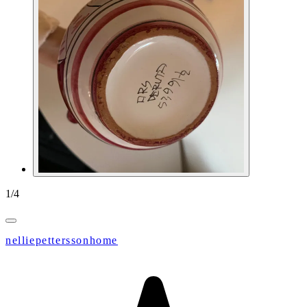
1
/
4
nelliepetterssonhome