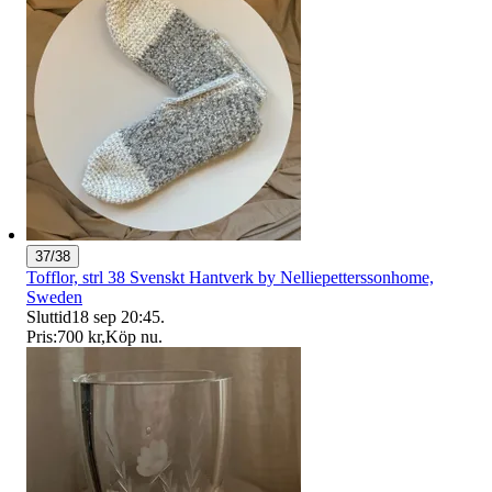
37/38
Tofflor, strl 38 Svenskt Hantverk by Nelliepetterssonhome,
Sweden
Sluttid
18 sep 20:45
.
Pris:
700 kr
,
Köp nu
.