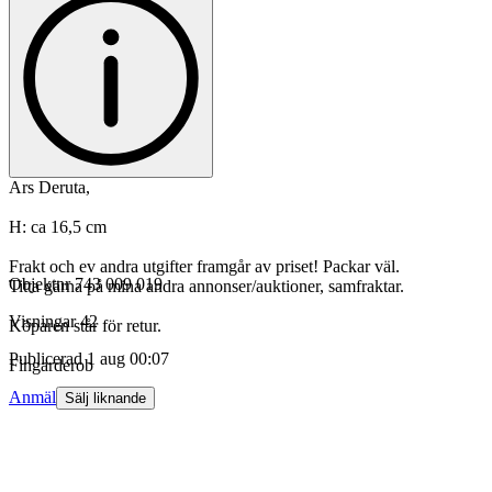
Ars Deruta,
H: ca 16,5 cm
Frakt och ev andra utgifter framgår av priset! Packar väl.
Objektnr
743 009 019
Titta gärna på mina andra annonser/auktioner, samfraktar.
Visningar
42
Köparen står för retur.
Publicerad
1 aug 00:07
Fingarderob
Anmäl
Sälj liknande