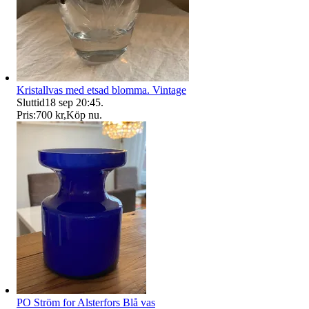
Kristallvas med etsad blomma. Vintage
Sluttid
18 sep 20:45
.
Pris:
700 kr
,
Köp nu
.
PO Ström for Alsterfors Blå vas