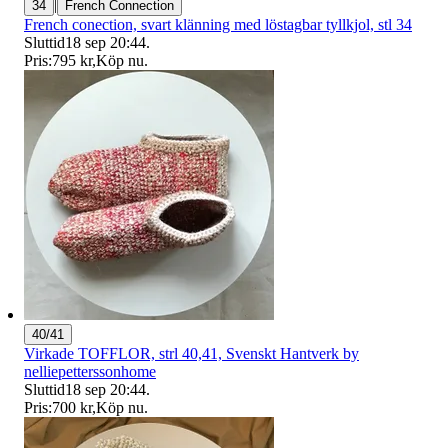
|
34
French Connection
French conection, svart klänning med löstagbar tyllkjol, stl 34
Sluttid
18 sep 20:44
.
Pris:
795 kr
,
Köp nu
.
40/41
Virkade TOFFLOR, strl 40,41, Svenskt Hantverk by
nelliepetterssonhome
Sluttid
18 sep 20:44
.
Pris:
700 kr
,
Köp nu
.