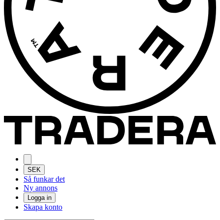
SEK
Så funkar det
Ny annons
Logga in
Skapa konto