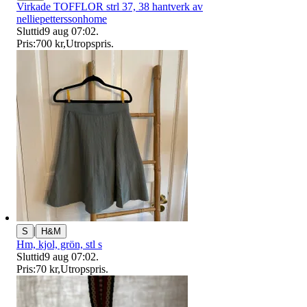
Virkade TOFFLOR strl 37, 38 hantverk av
nelliepetterssonhome
Sluttid
9 aug 07:02
.
Pris:
700 kr
,
Utropspris
.
|
S
H&M
Hm, kjol, grön, stl s
Sluttid
9 aug 07:02
.
Pris:
70 kr
,
Utropspris
.