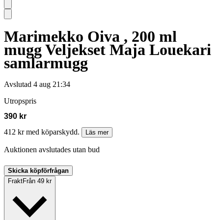
Marimekko Oiva , 200 ml
mugg Veljekset Maja Louekari
samlarmugg
Avslutad
4 aug 21:34
Utropspris
390 kr
412 kr med köparskydd.
Läs mer
Auktionen avslutades utan bud
Skicka köpförfrågan
Frakt
Från 49 kr