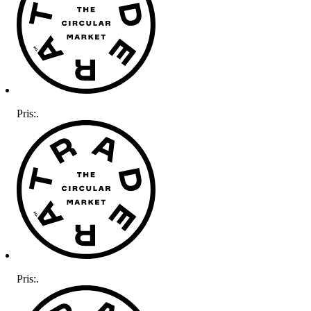
Pris:
.
Pris:
.