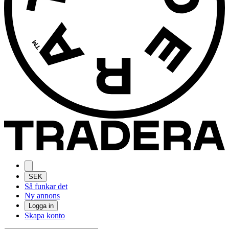
SEK
Så funkar det
Ny annons
Logga in
Skapa konto