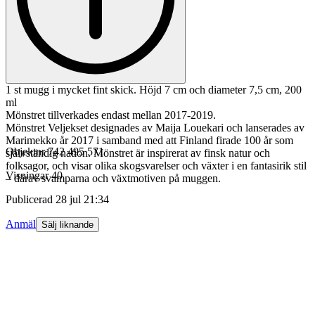
1 st mugg i mycket fint skick. Höjd 7 cm och diameter 7,5 cm, 200
ml
Mönstret tillverkades endast mellan 2017-2019.
Mönstret Veljekset designades av Maija Louekari och lanserades av
Marimekko år 2017 i samband med att Finland firade 100 år som
Objektnr
742 495 571
självständig nation. Mönstret är inspirerat av finsk natur och
folksagor, och visar olika skogsvarelser och växter i en fantasirik stil
Visningar
40
– därav svamparna och växtmotiven på muggen.
Publicerad
28 jul 21:34
Anmäl
Sälj liknande