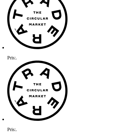
Pris:
.
Pris:
.