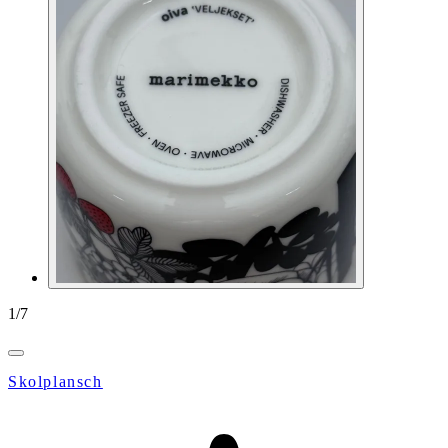
1
/
7
Skolplansch