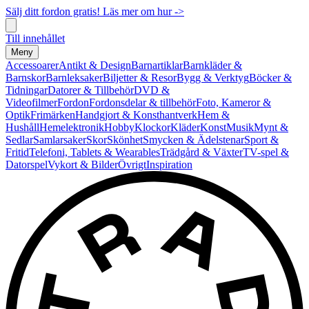
Sälj ditt fordon gratis! Läs mer om hur ->
Till innehållet
Meny
Accessoarer
Antikt & Design
Barnartiklar
Barnkläder &
Barnskor
Barnleksaker
Biljetter & Resor
Bygg & Verktyg
Böcker &
Tidningar
Datorer & Tillbehör
DVD &
Videofilmer
Fordon
Fordonsdelar & tillbehör
Foto, Kameror &
Optik
Frimärken
Handgjort & Konsthantverk
Hem &
Hushåll
Hemelektronik
Hobby
Klockor
Kläder
Konst
Musik
Mynt &
Sedlar
Samlarsaker
Skor
Skönhet
Smycken & Ädelstenar
Sport &
Fritid
Telefoni, Tablets & Wearables
Trädgård & Växter
TV-spel &
Datorspel
Vykort & Bilder
Övrigt
Inspiration