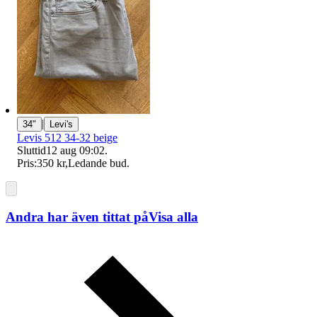
|
34"
Levi's
Levis 512 34-32 beige
Sluttid
12 aug 09:02
.
Pris:
350 kr
,
Ledande bud
.
Andra har även tittat på
Visa alla