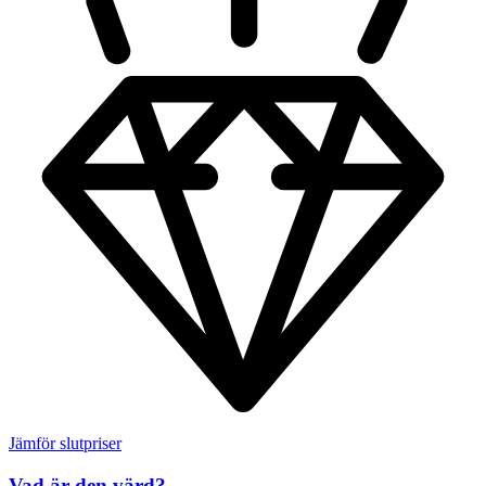
Jämför slutpriser
Vad är den värd?