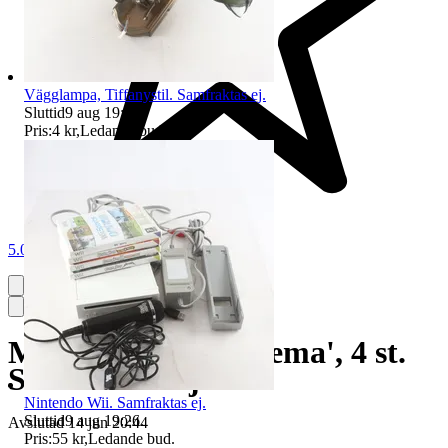
Vägglampa, Tiffanystil. Samfraktas ej.
Sluttid
9 aug 19:50
.
Pris:
4 kr
,
Ledande bud
.
5.0
Muggar, iittala, 'Teema', 4 st.
Samfraktas ej
Nintendo Wii. Samfraktas ej.
Sluttid
9 aug 19:26
.
Avslutad
14 jun 20:44
Pris:
55 kr
,
Ledande bud
.