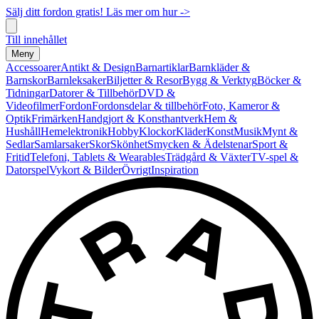
Sälj ditt fordon gratis! Läs mer om hur ->
Till innehållet
Meny
Accessoarer
Antikt & Design
Barnartiklar
Barnkläder &
Barnskor
Barnleksaker
Biljetter & Resor
Bygg & Verktyg
Böcker &
Tidningar
Datorer & Tillbehör
DVD &
Videofilmer
Fordon
Fordonsdelar & tillbehör
Foto, Kameror &
Optik
Frimärken
Handgjort & Konsthantverk
Hem &
Hushåll
Hemelektronik
Hobby
Klockor
Kläder
Konst
Musik
Mynt &
Sedlar
Samlarsaker
Skor
Skönhet
Smycken & Ädelstenar
Sport &
Fritid
Telefoni, Tablets & Wearables
Trädgård & Växter
TV-spel &
Datorspel
Vykort & Bilder
Övrigt
Inspiration