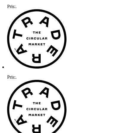
Pris:
.
Pris:
.