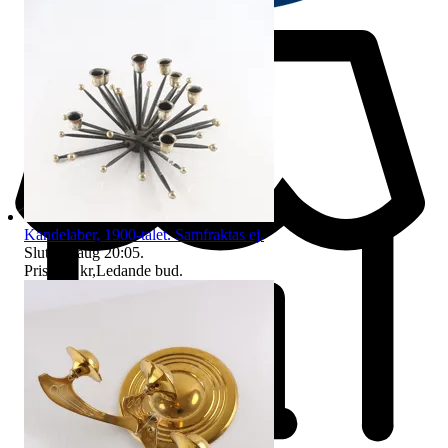
Kandelaber, 1900-talet. Samfraktas ej.
Sluttid
9 aug 20:05
.
Pris:
130 kr
,
Ledande bud
.