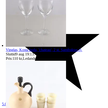
Vinglas, Kosta boda, 'chateau', 2 st. Samfraktas ej.
Sluttid
9 aug 19:13
.
Pris:
110 kr
,
Ledande bud
.
5.0