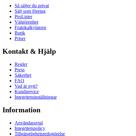
Så säljer du privat
Sälj som företag
ProLister
Välgörenhet
Fraktkalkylatorn
Butik
Priser
Kontakt & Hjälp
Regler
Press
Säkerhet
FAQ
Vad är nytt?
Kundservice
Integritetsinställningar
Information
Användaravtal
Integritetspolicy
Tillgänglighetsredogörelse