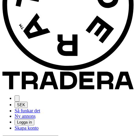
SEK
Så funkar det
Ny annons
Logga in
Skapa konto