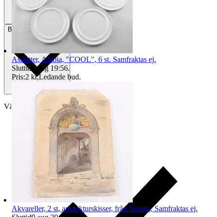
Betalning
Via Tradera
Assietter, Arabia, "COOL", 6 st. Samfraktas ej.
Sluttid
9 aug 19:56
.
Pris:
2 kr
,
Ledande bud
.
Välj till köparskydd
Akvareller, 2 st, arkitekturskisser, från Verona, Samfraktas ej.