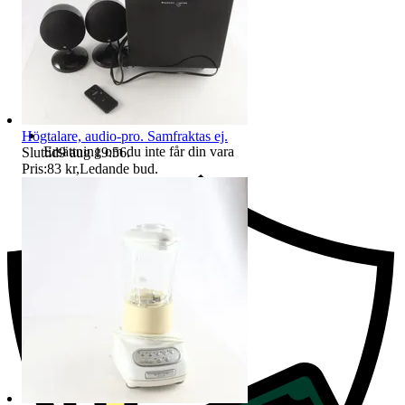
Högtalare, audio-pro. Samfraktas ej.
Ersättning om du inte får din vara
Sluttid
9 aug 19:56
.
Pris:
83 kr
,
Ledande bud
.