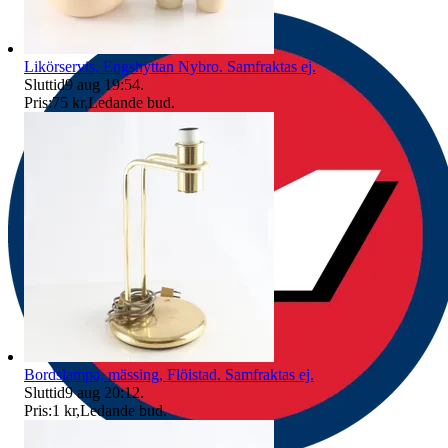
Likörservis, Engshyttan Nybro. Samfraktas ej.
Sluttid
9 aug 19:54
.
Pris:
75 kr
,
Ledande bud
.
Bordslampa, mässing, Flöistad. Samfraktas ej.
Sluttid
9 aug 20:12
.
Pris:
1 kr
,
Ledande bud
.