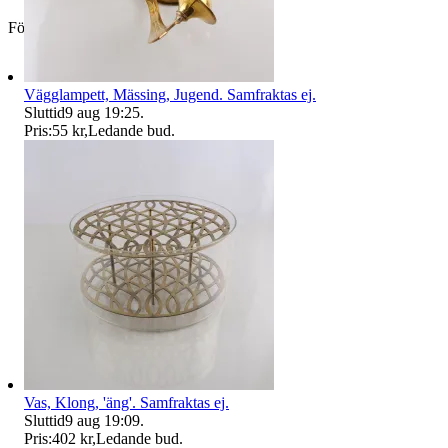
Företag
Vägglampett, Mässing, Jugend. Samfraktas ej.
Sluttid
9 aug 19:25
.
Pris:
55 kr
,
Ledande bud
.
Vas, Klong, 'äng'. Samfraktas ej.
Sluttid
9 aug 19:09
.
Pris:
402 kr
,
Ledande bud
.