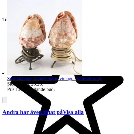
Toppsäljare
Snäcklampor, kamélampor, vintage. Samfraktas ej.
Sluttid
9 aug 20:26
.
Pris:
136 kr
,
Ledande bud
.
Andra har även tittat på
Visa alla