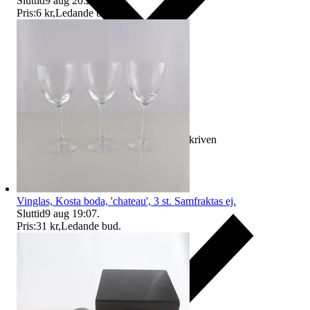
Sluttid
9 aug 20:20
.
Pris:
6 kr
,
Ledande bud
.
Ersättning om varan inte är som beskriven
Vinglas, Kosta boda, 'chateau', 3 st. Samfraktas ej.
Sluttid
9 aug 19:07
.
Pris:
31 kr
,
Ledande bud
.