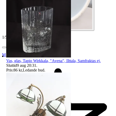
1
/
5
Myrorna
Vas, glas, Tapio Wirkkala, "Avena", IIttala, Samfraktas ej.
Sluttid
9 aug 20:31
.
Pris:
86 kr
,
Ledande bud
.