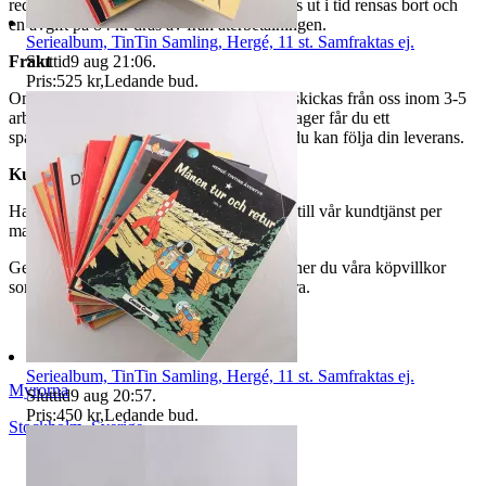
redo för avhämtning. Ordrar som ej hämtas ut i tid rensas bort och
en avgift på 84 kr dras av från återbetalningen.
Seriealbum, TinTin Samling, Hergé, 11 st. Samfraktas ej.
Sluttid
9 aug 21:06
.
Frakt
Pris:
525 kr
,
Ledande bud
.
Om du har valt frakt kommer din vara att skickas från oss inom 3-5
arbetsdagar. När din vara har lämnat vårt lager får du ett
spårningsnummer av DSV inom kort där du kan följa din leverans.
Kundservice
Har du frågor eller funderingar hör av dig till vår kundtjänst per
mail:
webbshop@myrorna.se
.
Genom att buda på våra annonser godkänner du våra köpvillkor
som du hittar på vår infosida här på Tradera.
Seriealbum, TinTin Samling, Hergé, 11 st. Samfraktas ej.
Myrorna
Sluttid
9 aug 20:57
.
Pris:
450 kr
,
Ledande bud
.
Stockholm
,
Sverige