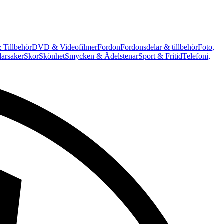
 Tillbehör
DVD & Videofilmer
Fordon
Fordonsdelar & tillbehör
Foto,
arsaker
Skor
Skönhet
Smycken & Ädelstenar
Sport & Fritid
Telefoni,