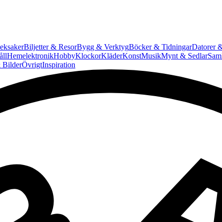
eksaker
Biljetter & Resor
Bygg & Verktyg
Böcker & Tidningar
Datorer &
ll
Hemelektronik
Hobby
Klockor
Kläder
Konst
Musik
Mynt & Sedlar
Saml
 Bilder
Övrigt
Inspiration