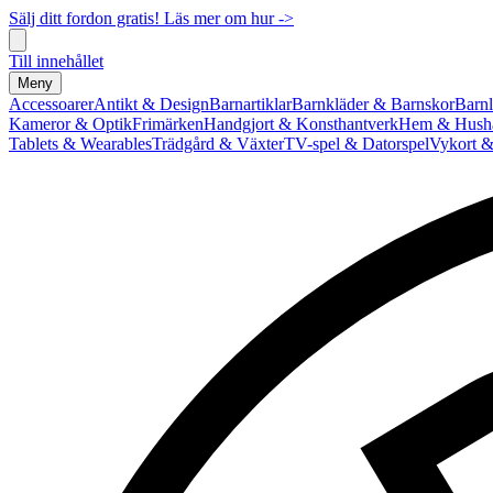
Sälj ditt fordon gratis! Läs mer om hur ->
Till innehållet
Meny
Accessoarer
Antikt & Design
Barnartiklar
Barnkläder & Barnskor
Barnl
Kameror & Optik
Frimärken
Handgjort & Konsthantverk
Hem & Hushå
Tablets & Wearables
Trädgård & Växter
TV-spel & Datorspel
Vykort &