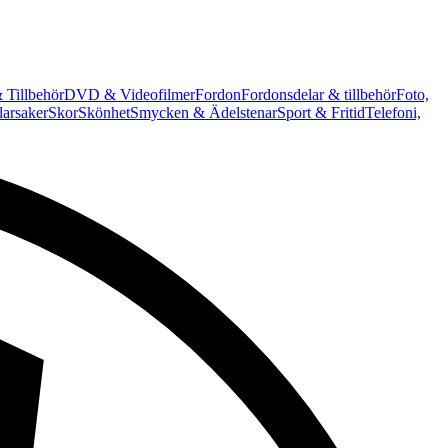
 Tillbehör
DVD & Videofilmer
Fordon
Fordonsdelar & tillbehör
Foto,
arsaker
Skor
Skönhet
Smycken & Ädelstenar
Sport & Fritid
Telefoni,