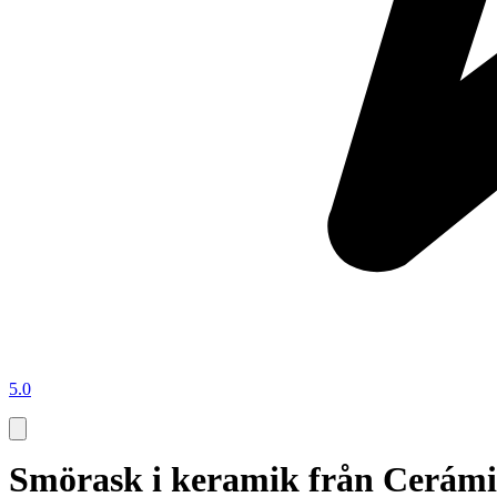
5.0
Smörask i keramik från Cerám